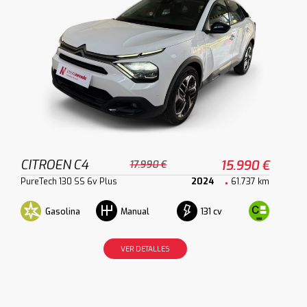
CITROEN C4
15.990 €
17.990 €
PureTech 130 SS 6v Plus
2024
61.737 km
Gasolina
131 cv
Manual
VER DETALLES