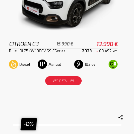
CITROEN C3
13.990 €
15.990 €
BlueHDi 75KW 100CV SS CSeries
2023
60.492 km
Diesel
102 cv
Manual
VER DETALLES
-13%