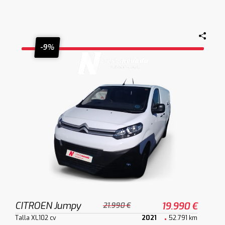
-9%
CITROEN Jumpy
19.990 €
21.990 €
Talla XL102 cv
2021
52.791 km