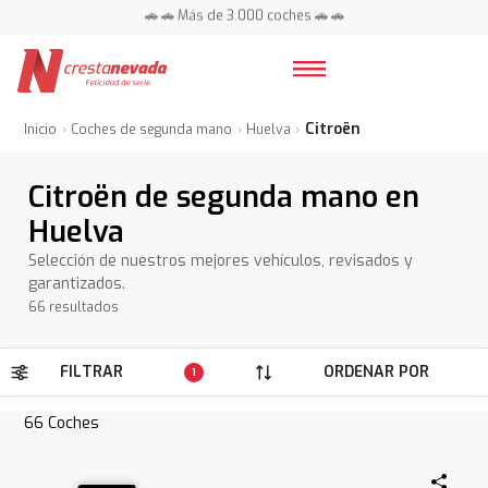
📍 Centros en toda España ⭐
🚗 🚗 Más de 3.000 coches 🚗 🚗
📍 Centros en toda España ⭐
Citroën
Inicio
Coches de segunda mano
Huelva
Citroën de segunda mano en
Huelva
Selección de nuestros mejores vehículos, revisados y
garantizados.
66 resultados
FILTRAR
ORDENAR POR
1
66
Coches