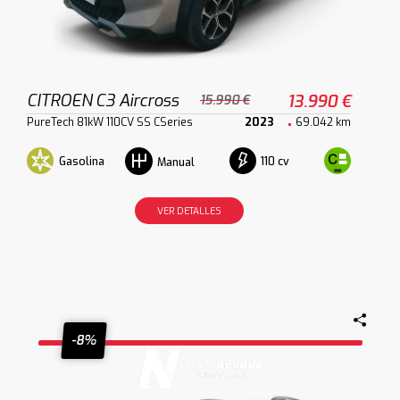
CITROEN C3 Aircross
13.990 €
15.990 €
PureTech 81kW 110CV SS CSeries
2023
69.042 km
Gasolina
110 cv
Manual
VER DETALLES
-8%