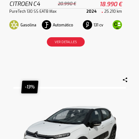
CITROEN C4
18.990 €
20.990 €
PureTech 130 SS EAT8 Max
2024
25.210 km
Gasolina
Automático
131 cv
VER DETALLES
-13%