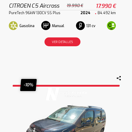
CITROEN C5 Aircross
17.990 €
19.990 €
PureTech 96kW 130CV SS Plus
2024
84.492 km
Gasolina
131 cv
Manual
VER DETALLES
-10%