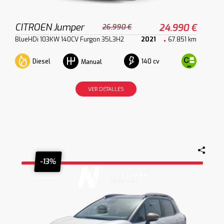
CITROEN Jumper
24.990 €
26.990 €
BlueHDi 103KW 140CV Furgon 35L3H2
2021
67.851 km
Diesel
140 cv
Manual
VER DETALLES
-13%