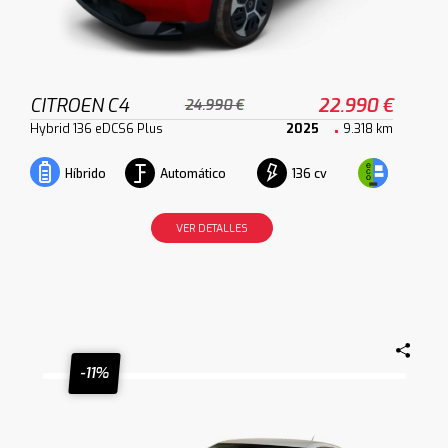
CITROEN C4
22.990 €
24.990 €
Hybrid 136 eDCS6 Plus
2025
9.318 km
Automático
136 cv
Híbrido
VER DETALLES
-11%