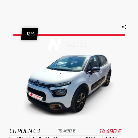
-12%
CITROEN C3
14.490 €
16.490 €