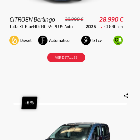
CITROEN Berlingo
28.990 €
30.990 €
Talla XL BlueHDi 130 SS PLUS Auto
2025
30.880 km
Diesel
Automático
131 cv
VER DETALLES
-6%