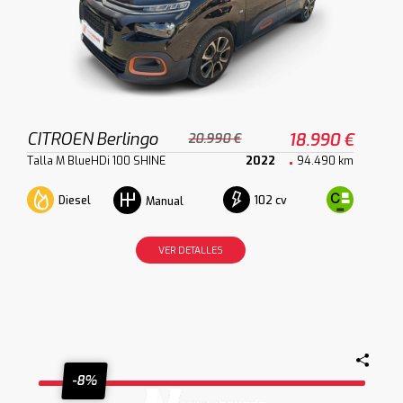
CITROEN Berlingo
18.990 €
20.990 €
Talla M BlueHDi 100 SHINE
2022
94.490 km
Diesel
102 cv
Manual
VER DETALLES
-8%