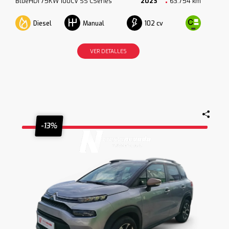
BlueHDi 75KW 100CV SS CSeries
2023
63.754 km
Diesel
102 cv
Manual
VER DETALLES
-13%