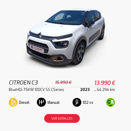
CITROEN C3
13.990 €
15.990 €
BlueHDi 75KW 100CV SS CSeries
2023
64.294 km
Diesel
102 cv
Manual
VER DETALLES