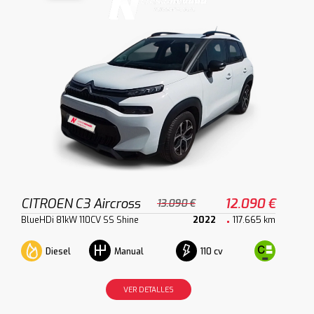
CITROEN C3 Aircross
12.090 €
13.090 €
BlueHDi 81kW 110CV SS Shine
2022
117.665 km
Diesel
110 cv
Manual
VER DETALLES