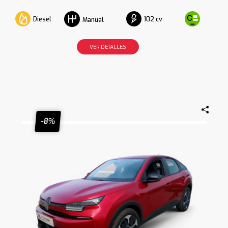
Diesel
102 cv
Manual
VER DETALLES
-8%