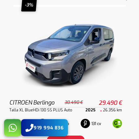
-3%
CITROEN Berlingo
29.490 €
30.490 €
Talla XL BlueHDi 130 SS PLUS Auto
2025
26.356 km
Diesel
Automático
131 cv
919 994 836