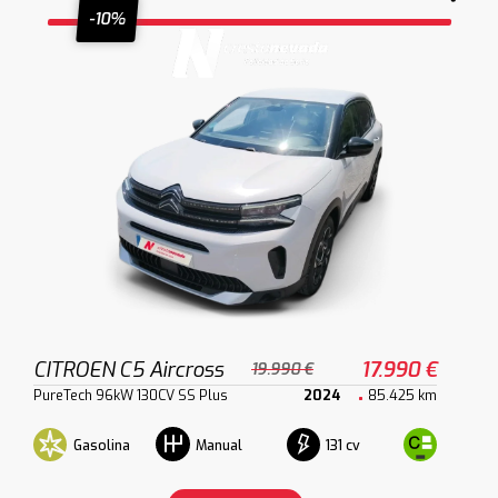
-10%
CITROEN C5 Aircross
17.990 €
19.990 €
PureTech 96kW 130CV SS Plus
2024
85.425 km
Gasolina
131 cv
Manual