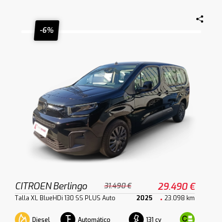
-6%
CITROEN Berlingo
29.490 €
31.490 €
Talla XL BlueHDi 130 SS PLUS Auto
2025
23.098 km
Diesel
Automático
131 cv