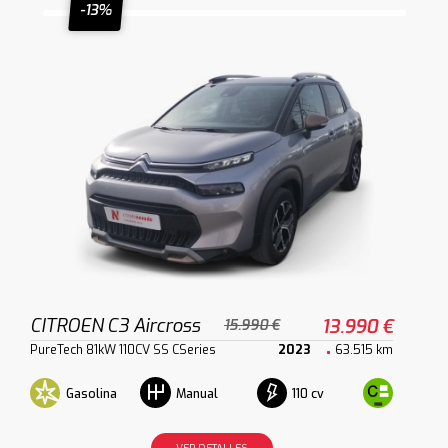
-13%
CITROEN C3 Aircross
13.990 €
15.990 €
PureTech 81kW 110CV SS CSeries
2023
63.515 km
Gasolina
110 cv
Manual