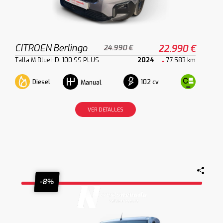
CITROEN Berlingo
22.990 €
24.990 €
Talla M BlueHDi 100 SS PLUS
2024
77.583 km
Diesel
102 cv
Manual
VER DETALLES
-8%