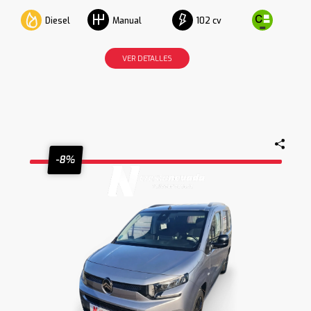
Diesel
102 cv
Manual
VER DETALLES
-8%