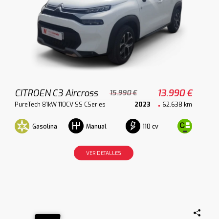
CITROEN C3 Aircross
13.990 €
15.990 €
PureTech 81kW 110CV SS CSeries
2023
62.638 km
Gasolina
110 cv
Manual
VER DETALLES