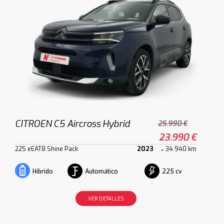
CITROEN C5 Aircross Hybrid
25.990 €
23.990 €
225 eEAT8 Shine Pack
2023
34.940 km
Automático
225 cv
Híbrido
VER DETALLES