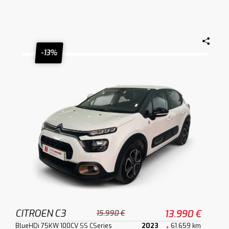
-13%
CITROEN C3
13.990 €
15.990 €
BlueHDi 75KW 100CV SS CSeries
2023
61.659 km