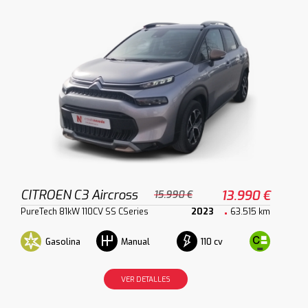
CITROEN C3 Aircross
13.990 €
15.990 €
PureTech 81kW 110CV SS CSeries
2023
63.515 km
Gasolina
110 cv
Manual
VER DETALLES