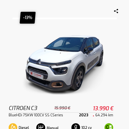
-13%
CITROEN C3
13.990 €
15.990 €
BlueHDi 75KW 100CV SS CSeries
2023
64.294 km
Diesel
102 cv
Manual