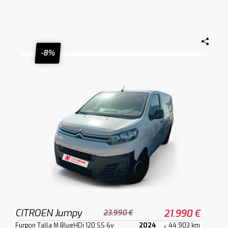
-8%
CITROEN Jumpy
21.990 €
23.990 €
Furgon Talla M BlueHDi 120 SS 6v
2024
44.903 km