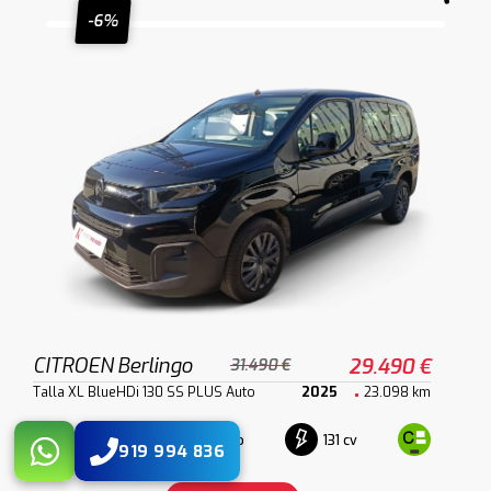
-6%
CITROEN Berlingo
29.490 €
31.490 €
Talla XL BlueHDi 130 SS PLUS Auto
2025
23.098 km
Diesel
Automático
131 cv
919 994 836