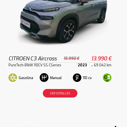
CITROEN C3 Aircross
13.990 €
15.990 €
PureTech 81kW 110CV SS CSeries
2023
69.042 km
Gasolina
110 cv
Manual
VER DETALLES