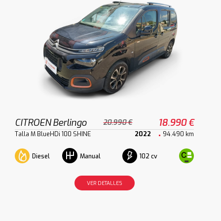
CITROEN Berlingo
18.990 €
20.990 €
Talla M BlueHDi 100 SHINE
2022
94.490 km
Diesel
102 cv
Manual
VER DETALLES