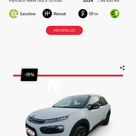
PureTech 96kW 130CV SS Plus
2024
84.492 km
Gasolina
131 cv
Manual
VER DETALLES
-15%