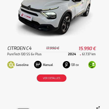
CITROEN C4
15.990 €
17.990 €
PureTech 130 SS 6v Plus
2024
61.737 km
Gasolina
131 cv
Manual
VER DETALLES