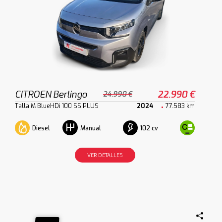
CITROEN Berlingo
22.990 €
24.990 €
Talla M BlueHDi 100 SS PLUS
2024
77.583 km
Diesel
102 cv
Manual
VER DETALLES