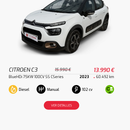
CITROEN C3
13.990 €
15.990 €
BlueHDi 75KW 100CV SS CSeries
2023
60.492 km
Diesel
102 cv
Manual
VER DETALLES