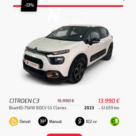
-13%
CITROEN C3
13.990 €
15.990 €
BlueHDi 75KW 100CV SS CSeries
2023
61.659 km
Diesel
102 cv
Manual