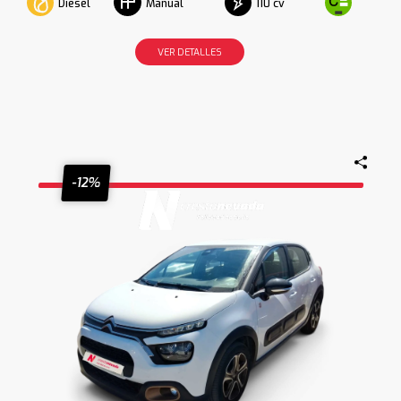
Diesel
110 cv
Manual
VER DETALLES
-12%