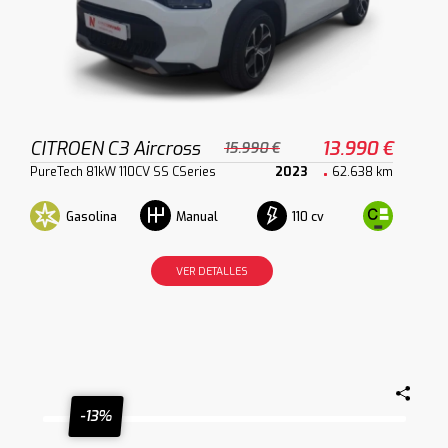
CITROEN C3 Aircross
13.990 €
15.990 €
PureTech 81kW 110CV SS CSeries
2023
62.638 km
Gasolina
110 cv
Manual
VER DETALLES
-13%