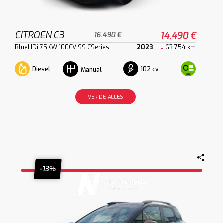
CITROEN C3
14.490 €
16.490 €
BlueHDi 75KW 100CV SS CSeries
2023
63.754 km
Diesel
102 cv
Manual
VER DETALLES
-13%