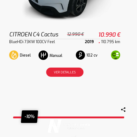
CITROEN C4 Cactus
10.990 €
12.990 €
BlueHDi 73KW 100CV Feel
2019
110.795 km
Diesel
102 cv
Manual
VER DETALLES
-10%