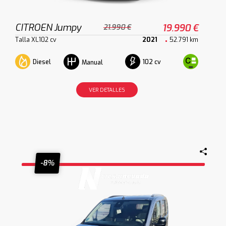
CITROEN Jumpy
19.990 €
21.990 €
Talla XL102 cv
2021
52.791 km
Diesel
102 cv
Manual
VER DETALLES
-8%