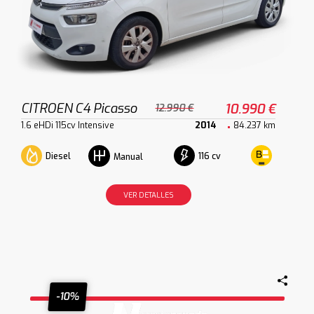
CITROEN C4 Picasso
10.990 €
12.990 €
1.6 eHDi 115cv Intensive
2014
84.237 km
Diesel
116 cv
Manual
VER DETALLES
-10%