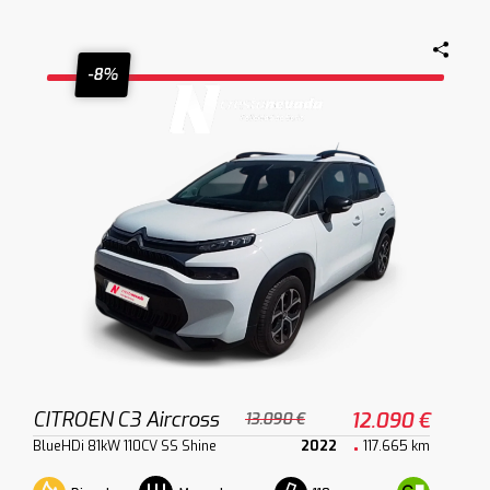
-8%
CITROEN C3 Aircross
12.090 €
13.090 €
BlueHDi 81kW 110CV SS Shine
2022
117.665 km