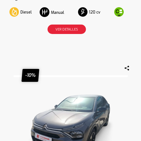
Diesel
120 cv
Manual
VER DETALLES
-10%