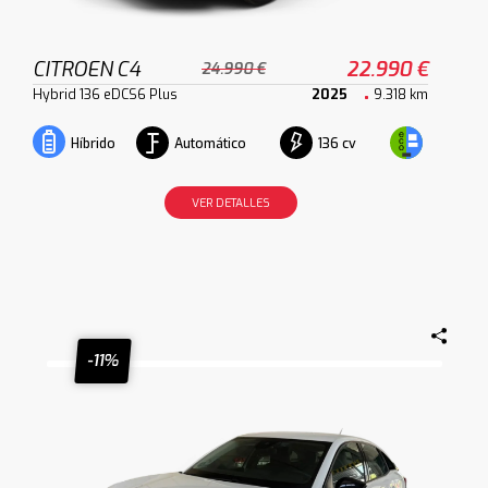
CITROEN C4
22.990 €
24.990 €
Hybrid 136 eDCS6 Plus
2025
9.318 km
Automático
136 cv
Híbrido
VER DETALLES
-11%