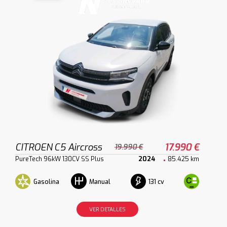
CITROEN C5 Aircross
17.990 €
19.990 €
PureTech 96kW 130CV SS Plus
2024
85.425 km
Gasolina
131 cv
Manual
VER DETALLES