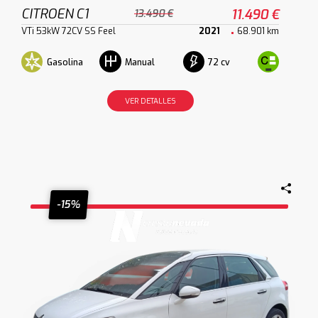
CITROEN C1
11.490 €
13.490 €
VTi 53kW 72CV SS Feel
2021
68.901 km
Gasolina
72 cv
Manual
VER DETALLES
-15%