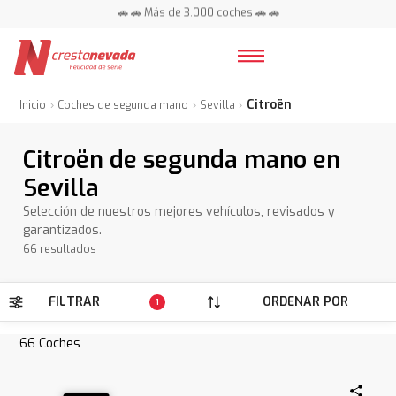
📍 Centros en toda España ⭐
🚗 🚗 Más de 3.000 coches 🚗 🚗
📍 Centros en toda España ⭐
Citroën
Inicio
Coches de segunda mano
Sevilla
Citroën de segunda mano en
Sevilla
Selección de nuestros mejores vehículos, revisados y
garantizados.
66 resultados
FILTRAR
ORDENAR POR
1
66
Coches