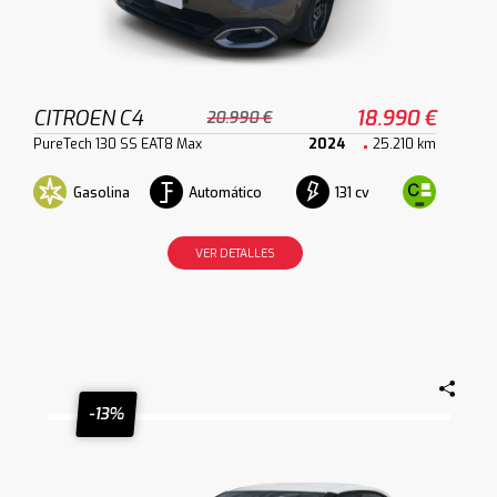
CITROEN C4
18.990 €
20.990 €
PureTech 130 SS EAT8 Max
2024
25.210 km
Gasolina
Automático
131 cv
VER DETALLES
-13%