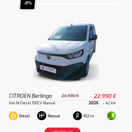
-8%
CITROEN Berlingo
22.990 €
24.990 €
Van M Diesel 100CV Manual
2025
42 km
Diesel
102 cv
Manual