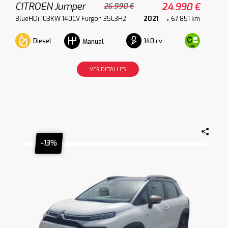
CITROEN Jumper
24.990 €
26.990 €
BlueHDi 103KW 140CV Furgon 35L3H2
2021
67.851 km
Diesel
140 cv
Manual
VER DETALLES
-13%