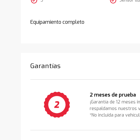
check_circle
check_circle
Equipamiento completo
Garantías
2 meses de prueba
¡Garantía de 12 meses i
respaldamos nuestros v
*No incluida para vehícu