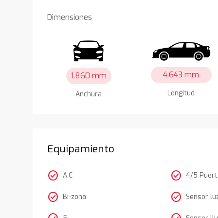
Dimensiones
4.643 mm
1.860 mm
Longitud
Anchura
Equipamiento
check_circle
check_circle
A.C
4/5 Puer
check_circle
check_circle
Bi-zona
Sensor lu
5
Sensor llu