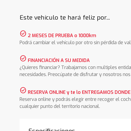
Este vehículo te hará feliz por...
check_circle
2 MESES DE PRUEBA o 1000km
Podrá cambiar el vehículo por otro sin pérdida de val
check_circle
FINANCIACIÓN A SU MEDIDA
¿Quieres financiar? Trabajamos con multiples entida
necesidades. Preocúpate de disfrutar y nosotros n
check_circle
RESERVA ONLINE y te lo ENTREGAMOS DONDE
Reserva online y podrás elegir entre recoger el coc
cualquier punto del territorio nacional.
Especificaciones