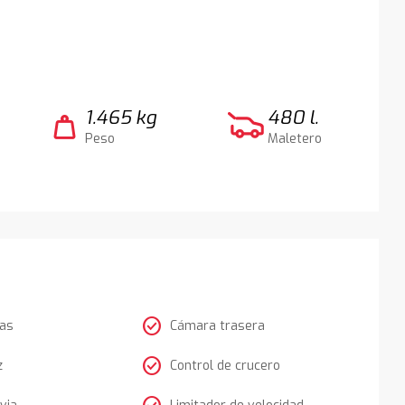
1.465 kg
480 l.
weight
Peso
Maletero
check_circle
tas
Cámara trasera
check_circle
z
Control de crucero
via
Limitador de velocidad