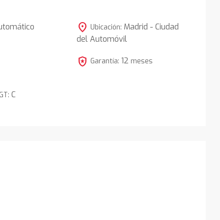
location_on
utomático
Madrid - Ciudad
Ubicación:
del Automóvil
4
local_police
12
Garantía:
meses
C
DGT: