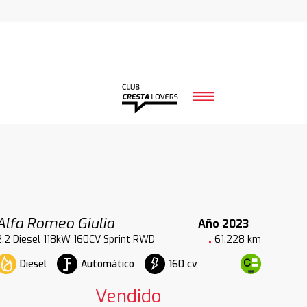
Alfa Romeo Giulia
Año 2023
2.2 Diesel 118kW 160CV Sprint RWD
61.228 km
Diesel
Automático
160 cv
Vendido