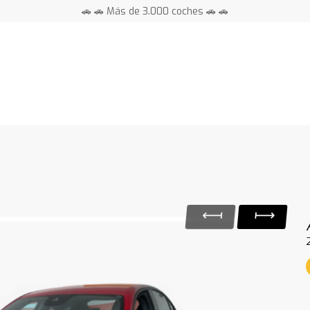
🚗 🚗 Más de 3.000 coches 🚗 🚗
📍 Centros en toda España ⭐