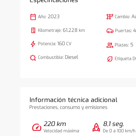
calendar_today
auto_transmission
2023
A
Año:
Cambio:
61.228
Kilometraje:
km
Puertas:
bolt
160
Potencia:
CV
group
5
Plazas:
comic_bubble
Diesel
Combustible:
nest_eco_leaf
Etiqueta 
Información técnica adicional
Prestaciones, consumo y emisiones
220 km
8,1 seg.
speed
rocket
Velocidad máxima
De 0 a 100 km/h