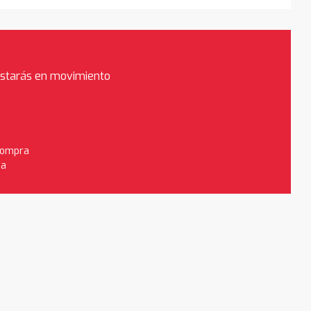
estarás en movimiento
 compra
da