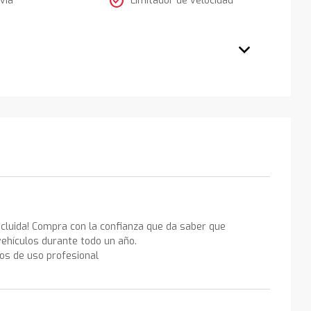
check_circle
ncluida! Compra con la confianza que da saber que
ehículos durante todo un año.
los de uso profesional