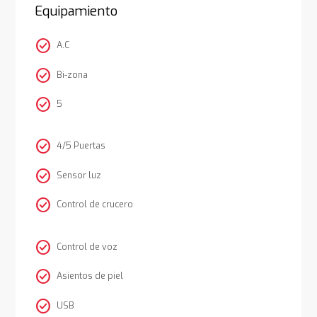
Equipamiento
check_circle
A.C
check_circle
Bi-zona
check_circle
5
check_circle
4/5 Puertas
check_circle
Sensor luz
check_circle
Control de crucero
check_circle
Control de voz
check_circle
Asientos de piel
check_circle
USB