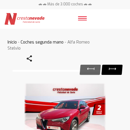
🚗 🚗 Más de 3.000 coches 🚗 🚗
📍 Centros en toda España ⭐
Inicio
-
Coches segunda mano
- Alfa Romeo
Stelvio
Share