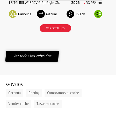
1.5 TSI 110kW 150CV StSp Style XM
2023
36.954 km
Gasolina
150 cv
Manual
VER DETALLES
Ver todos los vehículos
SERVICIOS
Garantía
Renting
Compramos tu coche
Vender coche
Tasar mi coche