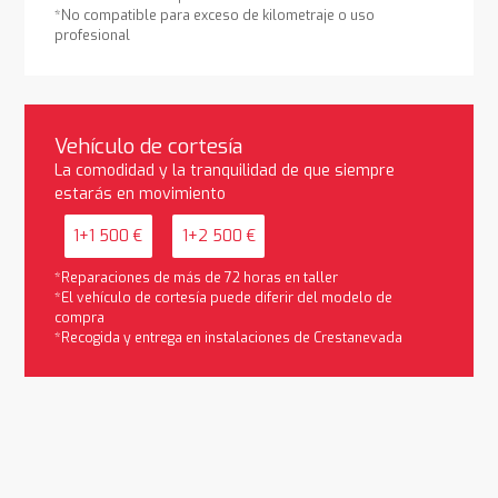
*No compatible para exceso de kilometraje o uso
profesional
Vehículo de cortesía
La comodidad y la tranquilidad de que siempre
estarás en movimiento
1+1 500 €
1+2 500 €
*Reparaciones de más de 72 horas en taller
*El vehículo de cortesía puede diferir del modelo de
compra
*Recogida y entrega en instalaciones de Crestanevada