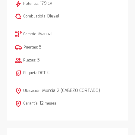
bolt
179
Potencia:
CV
comic_bubble
Diesel
Combustible:
auto_transmission
Manual
Cambio:
5
Puertas:
group
5
Plazas:
nest_eco_leaf
C
Etiqueta DGT:
location_on
Murcia 2 (CABEZO CORTADO)
Ubicación:
local_police
12
Garantía:
meses