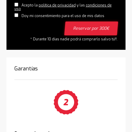
Acepto la
política de privacidad
y las
condiciones de
uso
Doy mi consentimiento para el uso de mis datos
Reservar por 300€
* Durante 10 días nadie podrá comprarlo salvo tú!!.
Garantías