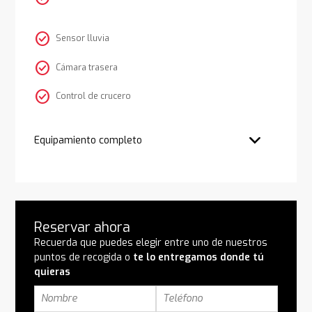
check_circle
Sensor lluvia
check_circle
Cámara trasera
check_circle
Control de crucero
Equipamiento completo
Reservar ahora
Recuerda que puedes elegir entre uno de nuestros
puntos de recogida o
te lo entregamos donde tú
quieras