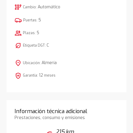
auto_transmission
Automático
Cambio:
5
Puertas:
group
5
Plazas:
nest_eco_leaf
C
Etiqueta DGT:
location_on
Almería
Ubicación:
local_police
12
Garantía:
meses
Información técnica adicional
Prestaciones, consumo y emisiones
215 km