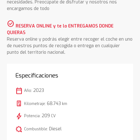
necesidades. Preocúpate de disfrutar y nosotros nos
encargamos de todo
check_circle
RESERVA ONLINE y te lo ENTREGAMOS DONDE
QUIERAS
Reserva online y podrás elegir entre recoger el coche en uno
de nuestros puntos de recogida o entrega en cualquier
punto del territorio nacional.
Especificaciones
calendar_today
2023
Año:
68.743
Kilometraje:
km
bolt
209
Potencia:
CV
comic_bubble
Diesel
Combustible: