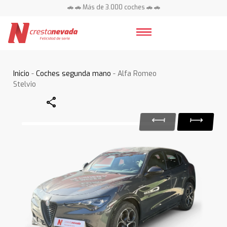
🚗 🚗 Más de 3.000 coches 🚗 🚗
📍 Centros en toda España ⭐
Inicio
-
Coches segunda mano
- Alfa Romeo
Stelvio
Share