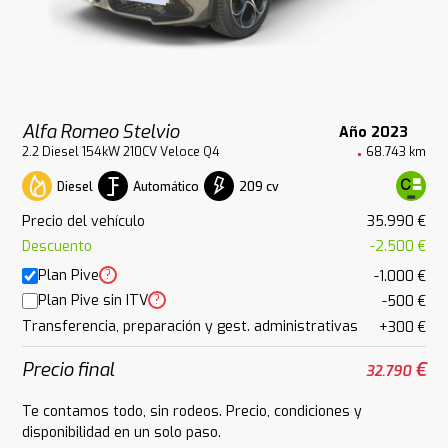
Alfa Romeo Stelvio
Año 2023
2.2 Diesel 154kW 210CV Veloce Q4
68.743 km
Diesel
Automático
209 cv
Precio del vehículo
35.990 €
Descuento
-2.500 €
Plan Pive
?
-1.000 €
Plan Pive sin ITV
?
-500 €
Transferencia, preparación y gest. administrativas
+300 €
Precio final
€
32.790
Te contamos todo, sin rodeos. Precio, condiciones y
disponibilidad en un solo paso.