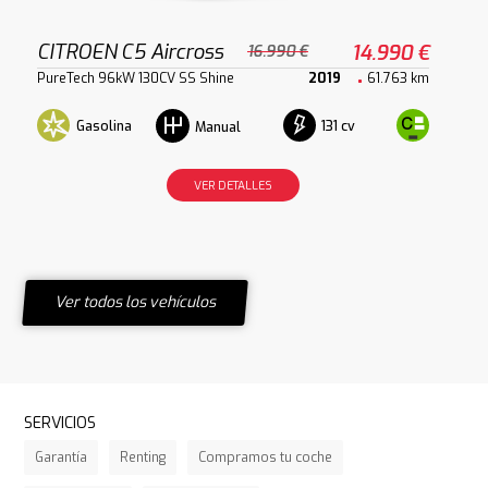
CITROEN C5 Aircross
14.990 €
16.990 €
PureTech 96kW 130CV SS Shine
2019
61.763 km
Gasolina
131 cv
Manual
VER DETALLES
Ver todos los vehículos
SERVICIOS
Garantía
Renting
Compramos tu coche