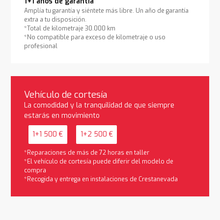
1+1 años de garantía
Amplía tu garantía y siéntete más libre. Un año de garantía
extra a tu disposición.
*Total de kilometraje 30.000 km
*No compatible para exceso de kilometraje o uso
profesional
Vehículo de cortesía
La comodidad y la tranquilidad de que siempre
estarás en movimiento
1+1 500 €
1+2 500 €
*Reparaciones de más de 72 horas en taller
*El vehículo de cortesía puede diferir del modelo de
compra
*Recogida y entrega en instalaciones de Crestanevada