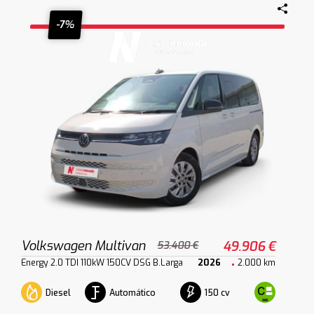
-7%
Volkswagen Multivan
49.906 €
53.400 €
Energy 2.0 TDI 110kW 150CV DSG B.Larga
2026
2.000 km
Diesel
Automático
150 cv