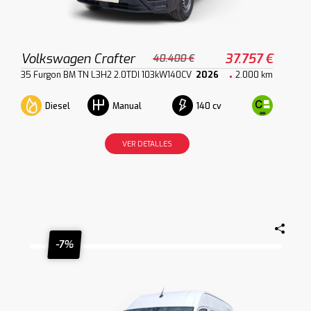
Volkswagen Crafter
37.757 €
40.400 €
35 Furgon BM TN L3H2 2.0TDI 103kW140CV
2026
2.000 km
Diesel
140 cv
Manual
VER DETALLES
-7%