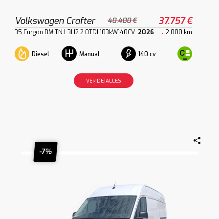
Volkswagen Crafter
37.757 €
40.400 €
35 Furgon BM TN L3H2 2.0TDI 103kW140CV
2026
2.000 km
Diesel
140 cv
Manual
VER DETALLES
-7%