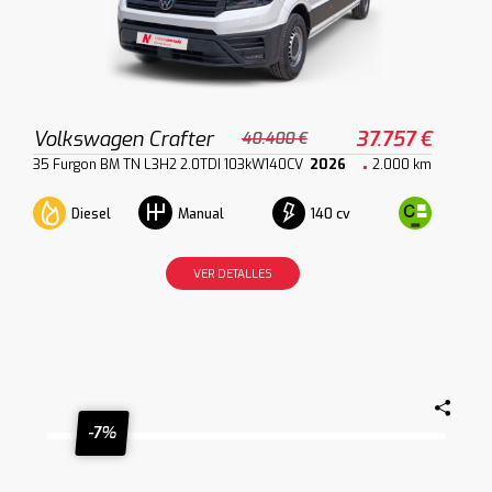
Volkswagen Crafter
37.757 €
40.400 €
35 Furgon BM TN L3H2 2.0TDI 103kW140CV
2026
2.000 km
Diesel
140 cv
Manual
VER DETALLES
-7%