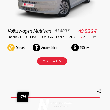
Volkswagen Multivan
49.906 €
53.400 €
Energy 2.0 TDI 110kW 150CV DSG B.Larga
2026
2.000 km
Diesel
Automático
150 cv
VER DETALLES
-7%