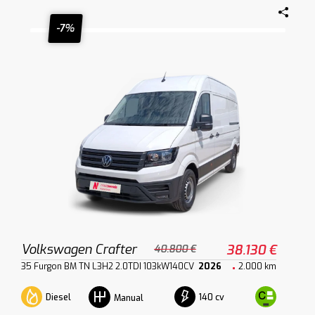
-7%
Volkswagen Crafter
38.130 €
40.800 €
35 Furgon BM TN L3H2 2.0TDI 103kW140CV
2026
2.000 km
Diesel
140 cv
Manual