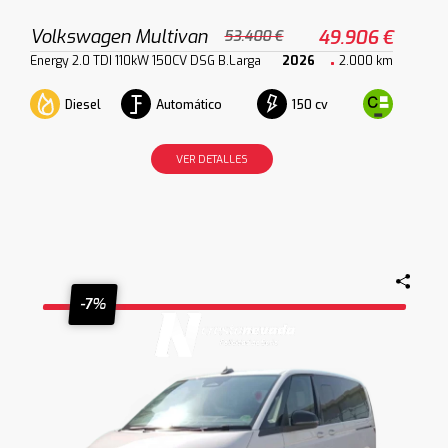
Volkswagen Multivan
49.906 €
53.400 €
Energy 2.0 TDI 110kW 150CV DSG B.Larga
2026
2.000 km
Diesel
Automático
150 cv
VER DETALLES
-7%