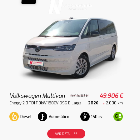
Volkswagen Multivan
49.906 €
53.400 €
Energy 2.0 TDI 110kW 150CV DSG B.Larga
2026
2.000 km
Diesel
Automático
150 cv
VER DETALLES