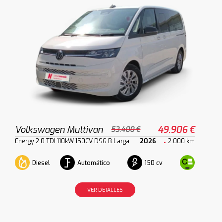
Volkswagen Multivan
49.906 €
53.400 €
Energy 2.0 TDI 110kW 150CV DSG B.Larga
2026
2.000 km
Diesel
Automático
150 cv
VER DETALLES