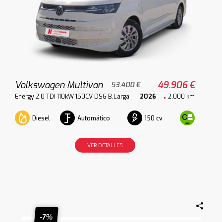
Volkswagen Multivan
49.906 €
53.400 €
Energy 2.0 TDI 110kW 150CV DSG B.Larga
2026
2.000 km
Diesel
Automático
150 cv
VER DETALLES
-7%