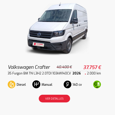
Volkswagen Crafter
37.757 €
40.400 €
35 Furgon BM TN L3H2 2.0TDI 103kW140CV
2026
2.000 km
Diesel
140 cv
Manual
VER DETALLES