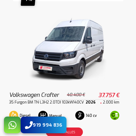
Volkswagen Crafter
37.757 €
40.400 €
35 Furgon BM TN L3H2 2.0TDI 103kW140CV
2026
2.000 km
Diesel
140 cv
Manual
919 994 836
VER DETALLES