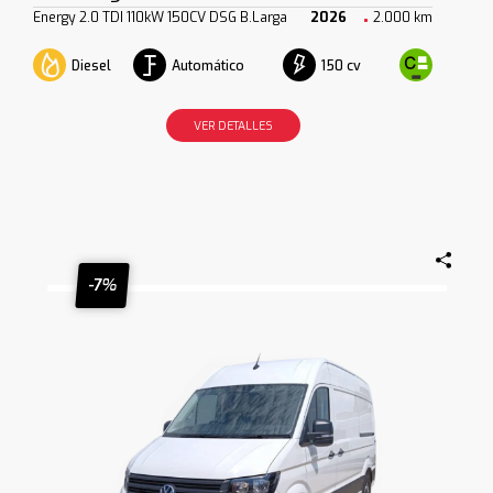
Energy 2.0 TDI 110kW 150CV DSG B.Larga
2026
2.000 km
Diesel
Automático
150 cv
VER DETALLES
-7%