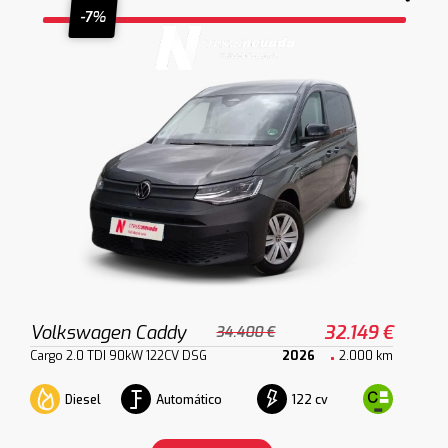
-7%
Volkswagen Caddy
32.149 €
34.400 €
Cargo 2.0 TDI 90kW 122CV DSG
2026
2.000 km
Diesel
Automático
122 cv