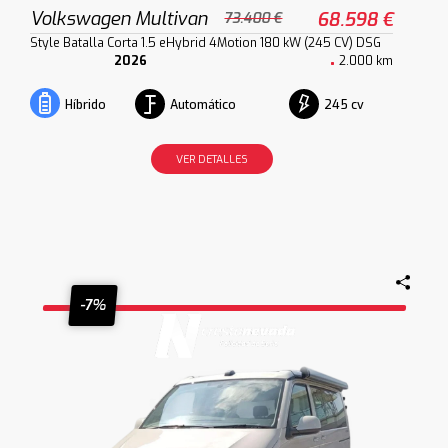
Volkswagen Multivan
68.598 €
73.400 €
Style Batalla Corta 1.5 eHybrid 4Motion 180 kW (245 CV) DSG
2026
2.000 km
Automático
245 cv
Híbrido
VER DETALLES
-7%