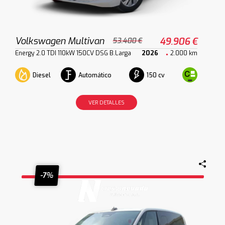
Volkswagen Multivan
49.906 €
53.400 €
Energy 2.0 TDI 110kW 150CV DSG B.Larga
2026
2.000 km
Diesel
Automático
150 cv
VER DETALLES
-7%