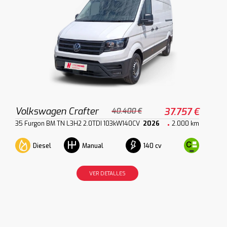
Volkswagen Crafter
37.757 €
40.400 €
35 Furgon BM TN L3H2 2.0TDI 103kW140CV
2026
2.000 km
Diesel
140 cv
Manual
VER DETALLES