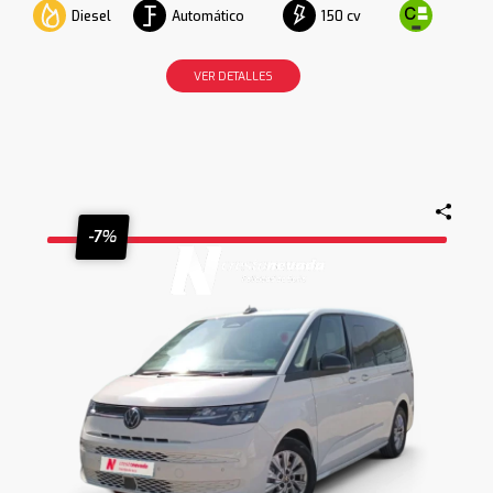
Diesel
Automático
150 cv
VER DETALLES
-7%