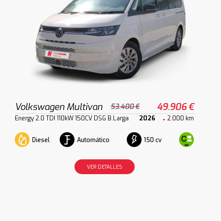
Volkswagen Multivan
49.906 €
53.400 €
Energy 2.0 TDI 110kW 150CV DSG B.Larga
2026
2.000 km
Diesel
Automático
150 cv
VER DETALLES