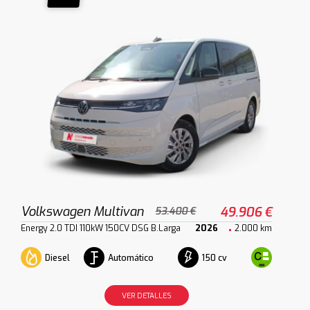
Volkswagen Multivan
49.906 €
53.400 €
Energy 2.0 TDI 110kW 150CV DSG B.Larga
2026
2.000 km
Diesel
Automático
150 cv
VER DETALLES