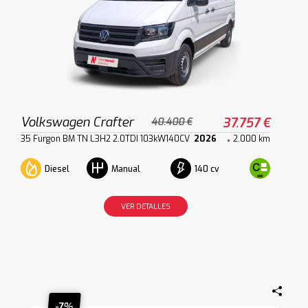
Volkswagen Crafter
37.757 €
40.400 €
35 Furgon BM TN L3H2 2.0TDI 103kW140CV
2026
2.000 km
Diesel
140 cv
Manual
VER DETALLES
-7%