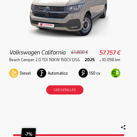
Volkswagen California
57.757 €
61.800 €
Beach Camper 2.0 TDI 110KW 150CV DSG
2025
10.098 km
Diesel
Automático
150 cv
VER DETALLES
-7%