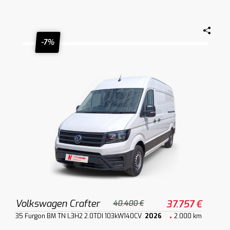
-7%
Volkswagen Crafter
37.757 €
40.400 €
35 Furgon BM TN L3H2 2.0TDI 103kW140CV
2026
2.000 km