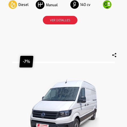
Diesel
140 cv
Manual
VER DETALLES
-7%