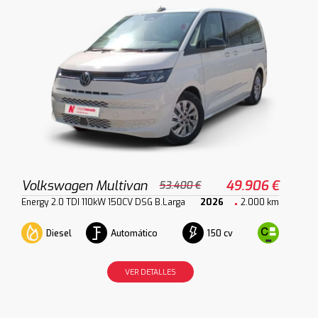
Volkswagen Multivan
49.906 €
53.400 €
Energy 2.0 TDI 110kW 150CV DSG B.Larga
2026
2.000 km
Diesel
Automático
150 cv
VER DETALLES