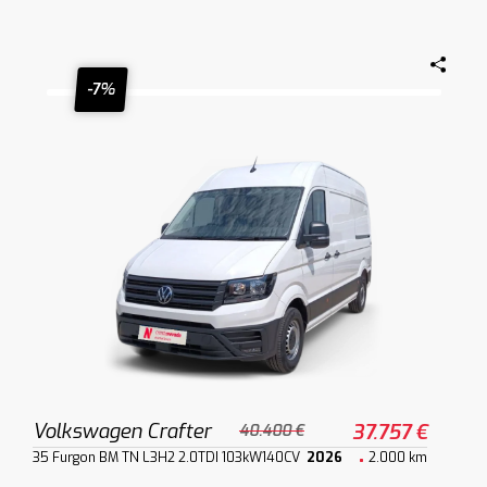
-7%
Volkswagen Crafter
37.757 €
40.400 €
35 Furgon BM TN L3H2 2.0TDI 103kW140CV
2026
2.000 km