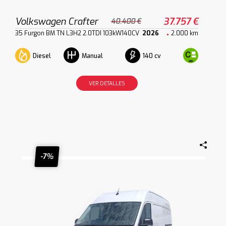
Volkswagen Crafter
37.757 €
40.400 €
35 Furgon BM TN L3H2 2.0TDI 103kW140CV
2026
2.000 km
Diesel
140 cv
Manual
VER DETALLES
-7%