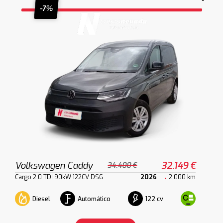
-7%
Volkswagen Caddy
32.149 €
34.400 €
Cargo 2.0 TDI 90kW 122CV DSG
2026
2.000 km
Diesel
Automático
122 cv