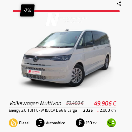
-7%
Volkswagen Multivan
49.906 €
53.400 €
Energy 2.0 TDI 110kW 150CV DSG B.Larga
2026
2.000 km
Diesel
Automático
150 cv