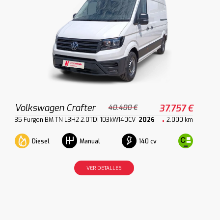
Volkswagen Crafter
37.757 €
40.400 €
35 Furgon BM TN L3H2 2.0TDI 103kW140CV
2026
2.000 km
Diesel
140 cv
Manual
VER DETALLES