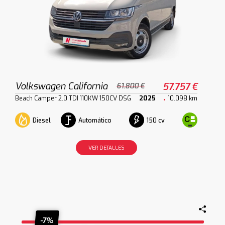
Volkswagen California
57.757 €
61.800 €
Beach Camper 2.0 TDI 110KW 150CV DSG
2025
10.098 km
Diesel
Automático
150 cv
VER DETALLES
-7%