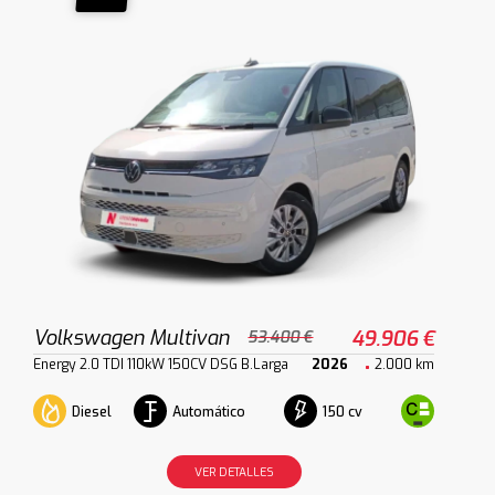
Volkswagen Multivan
49.906 €
53.400 €
Energy 2.0 TDI 110kW 150CV DSG B.Larga
2026
2.000 km
Diesel
Automático
150 cv
VER DETALLES