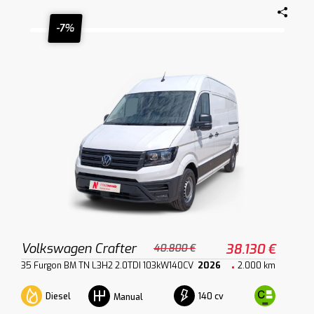
-7%
Volkswagen Crafter
38.130 €
40.800 €
35 Furgon BM TN L3H2 2.0TDI 103kW140CV
2026
2.000 km
Diesel
140 cv
Manual