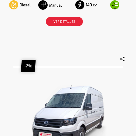
Diesel
140 cv
Manual
VER DETALLES
-7%