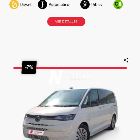
Diesel
Automático
150 cv
VER DETALLES
-7%