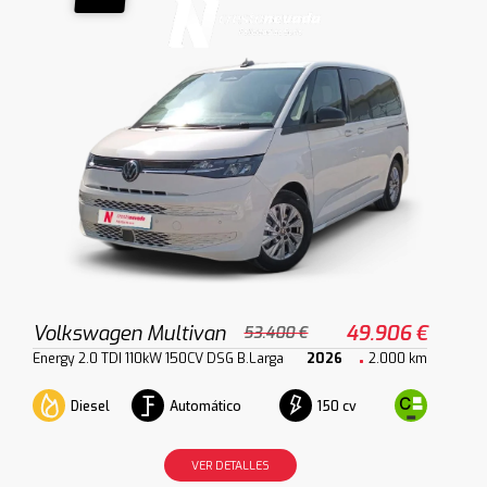
Volkswagen Multivan
49.906 €
53.400 €
Energy 2.0 TDI 110kW 150CV DSG B.Larga
2026
2.000 km
Diesel
Automático
150 cv
VER DETALLES