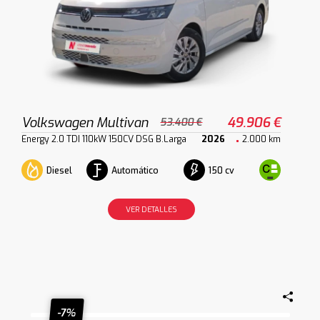
Volkswagen Multivan
49.906 €
53.400 €
Energy 2.0 TDI 110kW 150CV DSG B.Larga
2026
2.000 km
Diesel
Automático
150 cv
VER DETALLES
-7%