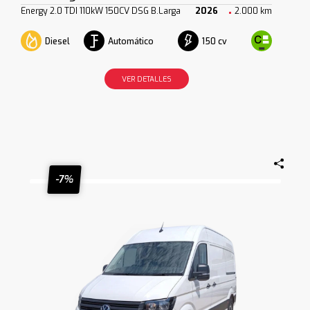
Energy 2.0 TDI 110kW 150CV DSG B.Larga
2026
2.000 km
Diesel
Automático
150 cv
VER DETALLES
-7%