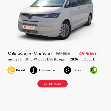
Volkswagen Multivan
49.906 €
53.400 €
Energy 2.0 TDI 110kW 150CV DSG B.Larga
2026
2.000 km
Diesel
Automático
150 cv
VER DETALLES