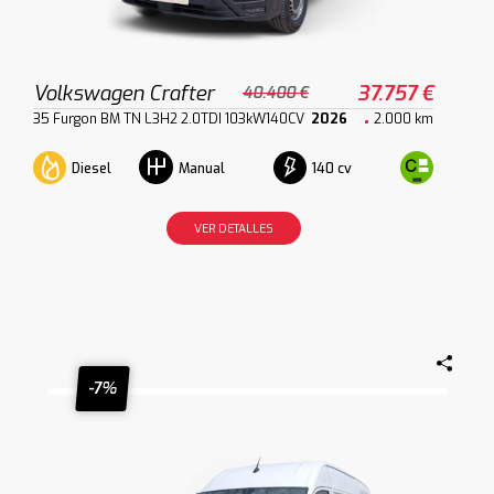
Volkswagen Crafter
37.757 €
40.400 €
35 Furgon BM TN L3H2 2.0TDI 103kW140CV
2026
2.000 km
Diesel
140 cv
Manual
VER DETALLES
-7%