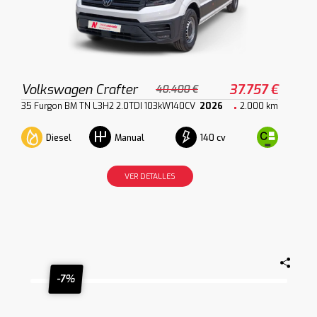
Volkswagen Crafter
37.757 €
40.400 €
35 Furgon BM TN L3H2 2.0TDI 103kW140CV
2026
2.000 km
Diesel
140 cv
Manual
VER DETALLES
-7%