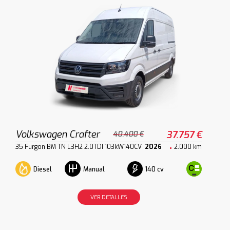
Volkswagen Crafter
37.757 €
40.400 €
35 Furgon BM TN L3H2 2.0TDI 103kW140CV
2026
2.000 km
Diesel
140 cv
Manual
VER DETALLES