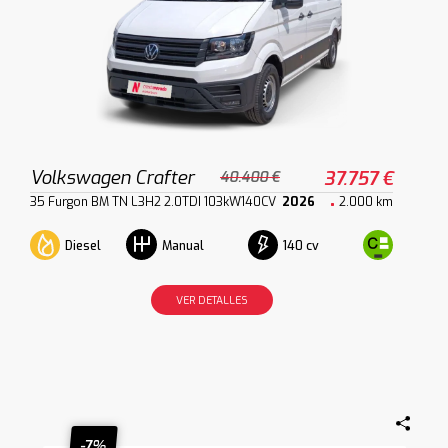
Volkswagen Crafter
37.757 €
40.400 €
35 Furgon BM TN L3H2 2.0TDI 103kW140CV
2026
2.000 km
Diesel
140 cv
Manual
VER DETALLES
-7%