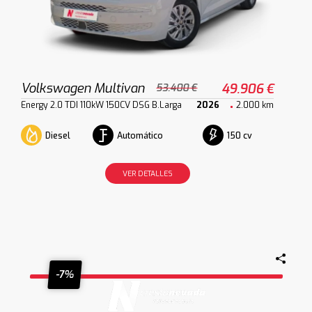
Volkswagen Multivan
49.906 €
53.400 €
Energy 2.0 TDI 110kW 150CV DSG B.Larga
2026
2.000 km
Diesel
Automático
150 cv
VER DETALLES
-7%