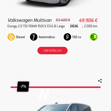
Volkswagen Multivan
49.906 €
53.400 €
Energy 2.0 TDI 110kW 150CV DSG B.Larga
2026
2.000 km
Diesel
Automático
150 cv
VER DETALLES
-7%