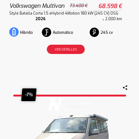
Volkswagen Multivan
68.598 €
73.400 €
Style Batalla Corta 1.5 eHybrid 4Motion 180 kW (245 CV) DSG
2026
2.000 km
Automático
245 cv
Híbrido
VER DETALLES
-7%