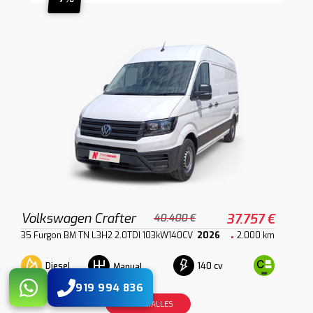
Volkswagen Crafter
37.757 €
40.400 €
35 Furgon BM TN L3H2 2.0TDI 103kW140CV
2026
2.000 km
Diesel
140 cv
Manual
919 994 836
VER DETALLES