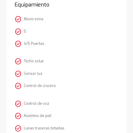
Equipamiento
check_circle
Mono-zona
check_circle
5
check_circle
4/5 Puertas
check_circle
Techo solar
check_circle
Sensor luz
check_circle
Control de crucero
check_circle
Control de voz
check_circle
Asientos de piel
check_circle
Lunas traseras tintadas