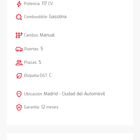
bolt
117
Potencia:
CV
comic_bubble
Gasolina
Combustible:
auto_transmission
Manual
Cambio:
5
Puertas:
group
5
Plazas:
nest_eco_leaf
C
Etiqueta DGT:
location_on
Madrid - Ciudad del Automóvil
Ubicación:
local_police
12
Garantía:
meses