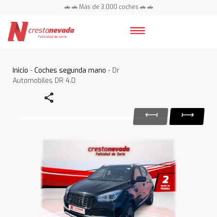
🚗 🚗 Más de 3.000 coches 🚗 🚗
📍 Centros en toda España ⭐
Inicio
-
Coches segunda mano
- Dr
Automobiles DR 4.0
Share