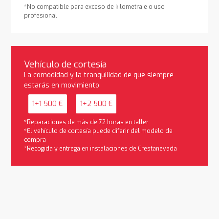
*No compatible para exceso de kilometraje o uso
profesional
Vehículo de cortesía
La comodidad y la tranquilidad de que siempre
estarás en movimiento
1+1 500 €
1+2 500 €
*Reparaciones de más de 72 horas en taller
*El vehículo de cortesía puede diferir del modelo de
compra
*Recogida y entrega en instalaciones de Crestanevada