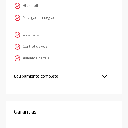
check_circle
Bluetooth
check_circle
Navegador integrado
check_circle
Delantera
check_circle
Control de voz
check_circle
Asientos de tela
Equipamiento completo
Garantías