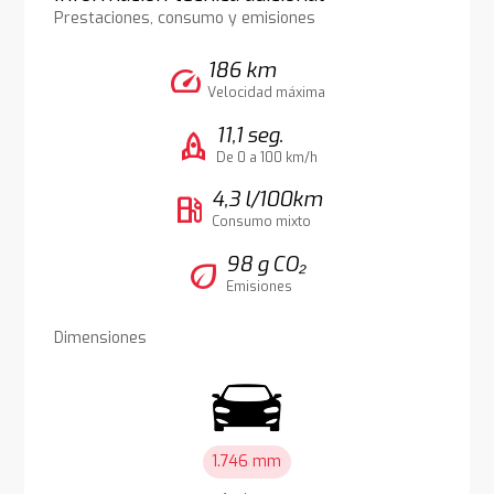
Prestaciones, consumo y emisiones
186 km
speed
Velocidad máxima
11,1 seg.
rocket
De 0 a 100 km/h
4,3 l/100km
local_gas_station
Consumo mixto
98 g CO₂
eco
Emisiones
Dimensiones
1.746 mm