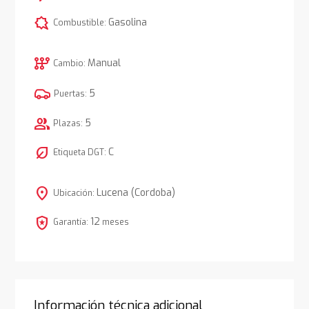
comic_bubble
Gasolina
Combustible:
auto_transmission
Manual
Cambio:
5
Puertas:
group
5
Plazas:
nest_eco_leaf
C
Etiqueta DGT:
location_on
Lucena (Cordoba)
Ubicación:
local_police
12
Garantía:
meses
Información técnica adicional