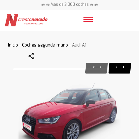
🚗 🚗 Más de 3.000 coches 🚗 🚗
📍 Centros en toda España ⭐
Inicio
-
Coches segunda mano
- Audi A1
Share