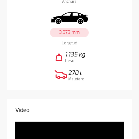
Anchura
3.973 mm
Longitud
1.135 kg
weight
Peso
270 l.
Maletero
Vídeo