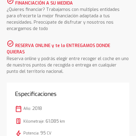
check_circle
FINANCIACIÓN A SU MEDIDA
¿Quieres financiar? Trabajamos con multiples entidades
para ofrecerte la mejor financiación adaptada a tus
necesidades. Preocúpate de disfrutar y nosotros nos
encargamos de todo
check_circle
RESERVA ONLINE y te lo ENTREGAMOS DONDE
QUIERAS
Reserva online y podrás elegir entre recoger el coche en uno
de nuestros puntos de recogida o entrega en cualquier
punto del territorio nacional.
Especificaciones
calendar_today
2018
Año:
61.085
Kilometraje:
km
bolt
95
Potencia:
CV