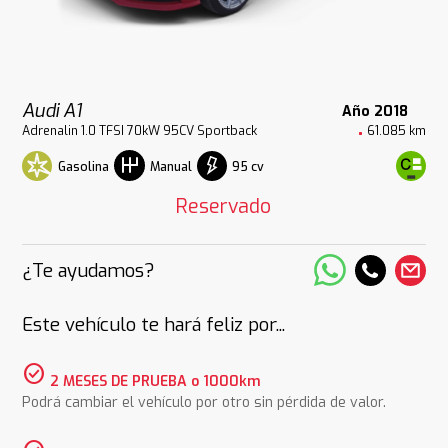
Audi A1
Año 2018
Adrenalin 1.0 TFSI 70kW 95CV Sportback
61.085 km
Gasolina
95 cv
Manual
Reservado
¿Te ayudamos?
Este vehículo te hará feliz por...
check_circle
2 MESES DE PRUEBA o 1000km
Podrá cambiar el vehículo por otro sin pérdida de valor.