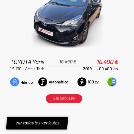
TOYOTA Yaris
16.490 €
18.490 €
1.5 100H Active Tech
2019
88.480 km
Automático
100 cv
Híbrido
VER DETALLES
Ver todos los vehículos