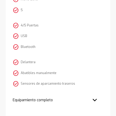
check_circle
5
check_circle
4/5 Puertas
check_circle
USB
check_circle
Bluetooth
check_circle
Delantera
check_circle
Abatibles manualmente
check_circle
Sensores de aparcamiento traseros
Equipamiento completo