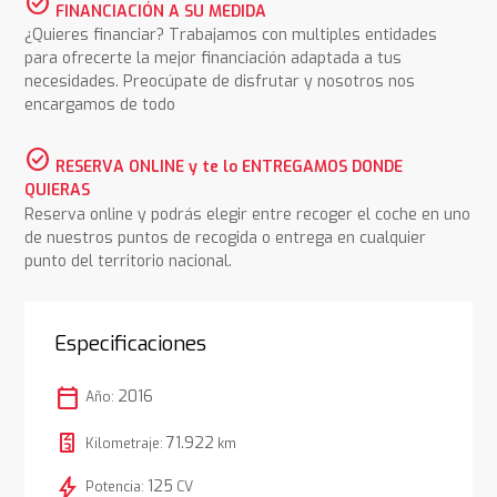
check_circle
FINANCIACIÓN A SU MEDIDA
¿Quieres financiar? Trabajamos con multiples entidades
para ofrecerte la mejor financiación adaptada a tus
necesidades. Preocúpate de disfrutar y nosotros nos
encargamos de todo
check_circle
RESERVA ONLINE y te lo ENTREGAMOS DONDE
QUIERAS
Reserva online y podrás elegir entre recoger el coche en uno
de nuestros puntos de recogida o entrega en cualquier
punto del territorio nacional.
Especificaciones
calendar_today
2016
Año:
71.922
Kilometraje:
km
bolt
125
Potencia:
CV