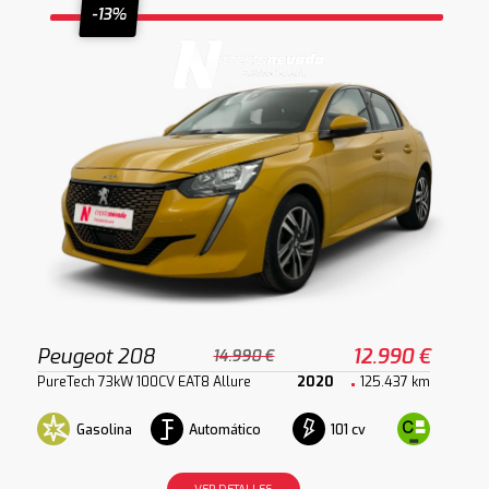
-13%
Peugeot 208
12.990 €
14.990 €
PureTech 73kW 100CV EAT8 Allure
2020
125.437 km
Gasolina
Automático
101 cv
VER DETALLES