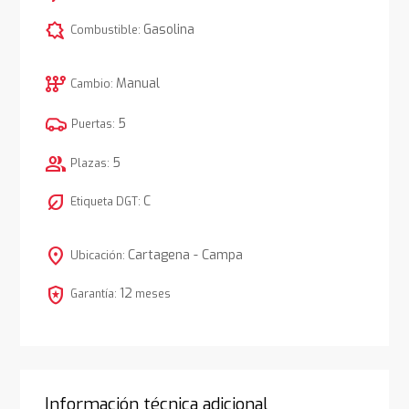
comic_bubble
Gasolina
Combustible:
auto_transmission
Manual
Cambio:
5
Puertas:
group
5
Plazas:
nest_eco_leaf
C
Etiqueta DGT:
location_on
Cartagena - Campa
Ubicación:
local_police
12
Garantía:
meses
Información técnica adicional