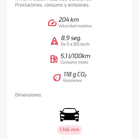
Prestaciones, consumo y emisiones
204 km
speed
Velocidad máxima
8,9 seg.
rocket
De 0 a 100 km/h
5,1 l/100km
local_gas_station
Consumo mixto
118 g CO₂
eco
Emisiones
Dimensiones
1.746 mm