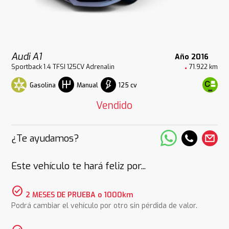
Audi A1
Año 2016
Sportback 1.4 TFSI 125CV Adrenalin
71.922 km
Gasolina
125 cv
Manual
Vendido
¿Te ayudamos?
Este vehículo te hará feliz por...
check_circle
2 MESES DE PRUEBA o 1000km
Podrá cambiar el vehículo por otro sin pérdida de valor.