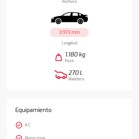
Anchura
3.973 mm
Longitud
1.180 kg
weight
Peso
270 l.
Maletero
Equipamiento
check_circle
A.C
check_circle
Mono-zona