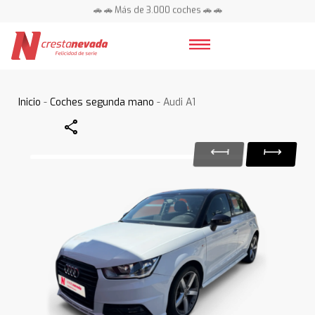
🚗 🚗 Más de 3.000 coches 🚗 🚗
📍 Centros en toda España ⭐
Inicio
-
Coches segunda mano
- Audi A1
Share