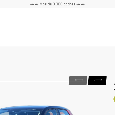
🚗 🚗 Más de 3.000 coches 🚗 🚗
📍 Centros en toda España ⭐