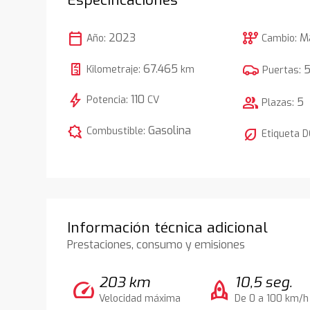
calendar_today
auto_transmission
2023
M
Año:
Cambio:
67.465
Kilometraje:
km
Puertas:
bolt
110
Potencia:
CV
group
5
Plazas:
comic_bubble
Gasolina
Combustible:
nest_eco_leaf
Etiqueta 
Información técnica adicional
Prestaciones, consumo y emisiones
203 km
10,5 seg.
speed
rocket
Velocidad máxima
De 0 a 100 km/h