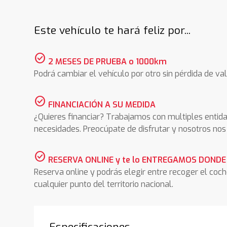
Este vehículo te hará feliz por...
check_circle
2 MESES DE PRUEBA o 1000km
Podrá cambiar el vehículo por otro sin pérdida de val
check_circle
FINANCIACIÓN A SU MEDIDA
¿Quieres financiar? Trabajamos con multiples entida
necesidades. Preocúpate de disfrutar y nosotros n
check_circle
RESERVA ONLINE y te lo ENTREGAMOS DONDE
Reserva online y podrás elegir entre recoger el coc
cualquier punto del territorio nacional.
Especificaciones