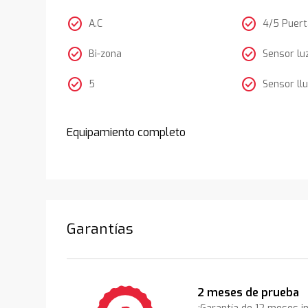
check_circle
check_circle
A.C
4/5 Puer
check_circle
check_circle
Bi-zona
Sensor lu
check_circle
check_circle
5
Sensor llu
Equipamiento completo
Garantías
2 meses de prueba