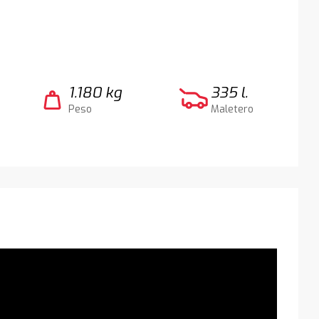
1.180 kg
335 l.
weight
Peso
Maletero