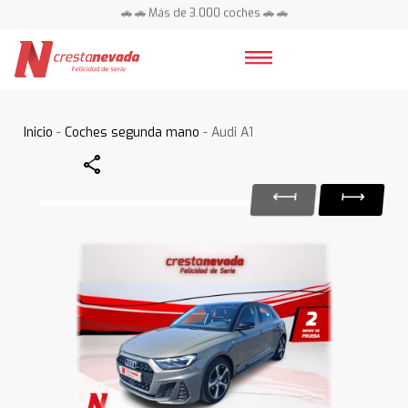
🚗 🚗 Más de 3.000 coches 🚗 🚗
📍 Centros en toda España ⭐
Inicio
-
Coches segunda mano
- Audi A1
Share