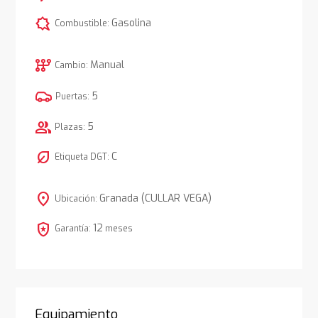
comic_bubble
Gasolina
Combustible:
auto_transmission
Manual
Cambio:
5
Puertas:
group
5
Plazas:
nest_eco_leaf
C
Etiqueta DGT:
location_on
Granada (CULLAR VEGA)
Ubicación:
local_police
12
Garantía:
meses
Equipamiento