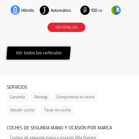
Automático
100 cv
Híbrido
VER DETALLES
Ver todos los vehículos
SERVICIOS
Garantía
Renting
Compramos tu coche
Vender coche
Tasar mi coche
COCHES DE SEGUNDA MANO Y OCASIÓN POR MARCA
Coches de segunda mano y ocasión Alfa Romeo