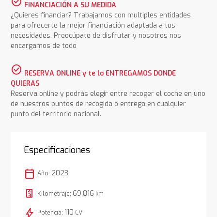
check_circle
FINANCIACIÓN A SU MEDIDA
¿Quieres financiar? Trabajamos con multiples entidades
para ofrecerte la mejor financiación adaptada a tus
necesidades. Preocúpate de disfrutar y nosotros nos
encargamos de todo
check_circle
RESERVA ONLINE y te lo ENTREGAMOS DONDE
QUIERAS
Reserva online y podrás elegir entre recoger el coche en uno
de nuestros puntos de recogida o entrega en cualquier
punto del territorio nacional.
Especificaciones
calendar_today
2023
Año:
69.816
Kilometraje:
km
bolt
110
Potencia:
CV