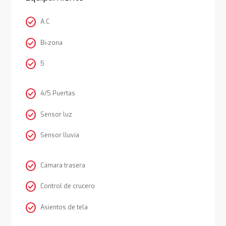
check_circle
A.C
check_circle
Bi-zona
check_circle
5
check_circle
4/5 Puertas
check_circle
Sensor luz
check_circle
Sensor lluvia
check_circle
Cámara trasera
check_circle
Control de crucero
check_circle
Asientos de tela