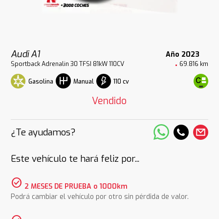
Audi A1
Año 2023
Sportback Adrenalin 30 TFSI 81kW 110CV
69.816 km
Gasolina
110 cv
Manual
Vendido
¿Te ayudamos?
Este vehículo te hará feliz por...
check_circle
2 MESES DE PRUEBA o 1000km
Podrá cambiar el vehículo por otro sin pérdida de valor.