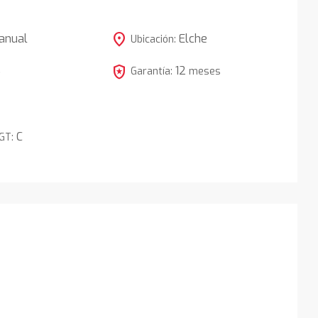
location_on
anual
Elche
Ubicación:
local_police
12
5
Garantía:
meses
C
DGT: