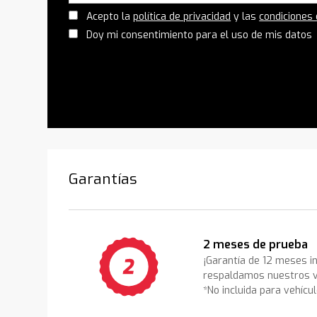
Acepto la
política de privacidad
y las
condiciones
Doy mi consentimiento para el uso de mis datos
Garantías
2 meses de prueba
¡Garantía de 12 meses i
respaldamos nuestros v
*No incluida para vehícu