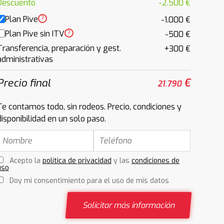
Descuento
-2.500 €
Plan Pive
?
-1.000 €
Plan Pive sin ITV
?
-500 €
Transferencia, preparación y gest.
+300 €
administrativas
Precio final
€
21.790
Te contamos todo, sin rodeos. Precio, condiciones y
disponibilidad en un solo paso.
Acepto la
política de privacidad
y las
condiciones de
uso
Doy mi consentimiento para el uso de mis datos
Solicitar más información