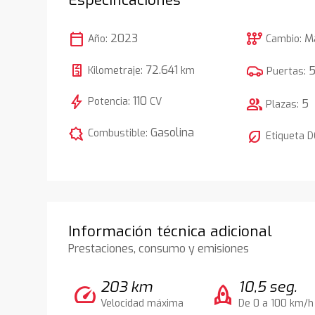
calendar_today
auto_transmission
2023
M
Año:
Cambio:
72.641
Kilometraje:
km
Puertas:
bolt
110
Potencia:
CV
group
5
Plazas:
comic_bubble
Gasolina
Combustible:
nest_eco_leaf
Etiqueta 
Información técnica adicional
Prestaciones, consumo y emisiones
203 km
10,5 seg.
speed
rocket
Velocidad máxima
De 0 a 100 km/h