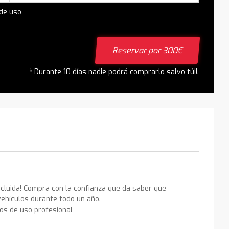
 de uso
Reservar por 300€
* Durante 10 días nadie podrá comprarlo salvo tú!!.
ncluida! Compra con la confianza que da saber que
ehículos durante todo un año.
los de uso profesional