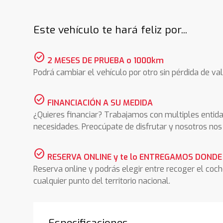
Este vehículo te hará feliz por...
check_circle
2 MESES DE PRUEBA o 1000km
Podrá cambiar el vehículo por otro sin pérdida de val
check_circle
FINANCIACIÓN A SU MEDIDA
¿Quieres financiar? Trabajamos con multiples entida
necesidades. Preocúpate de disfrutar y nosotros n
check_circle
RESERVA ONLINE y te lo ENTREGAMOS DONDE
Reserva online y podrás elegir entre recoger el coc
cualquier punto del territorio nacional.
Especificaciones