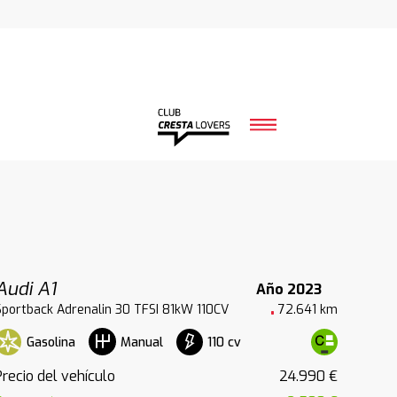
Audi A1
Año 2023
Sportback Adrenalin 30 TFSI 81kW 110CV
72.641 km
Gasolina
110 cv
Manual
Precio del vehículo
24.990 €