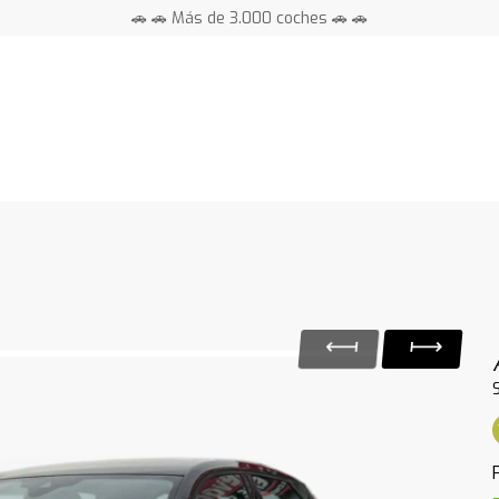
🚗 🚗 Más de 3.000 coches 🚗 🚗
📍 Centros en toda España ⭐