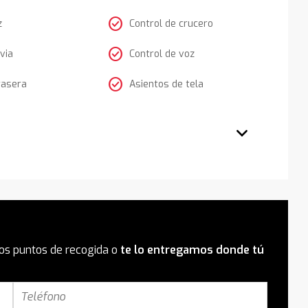
check_circle
z
Control de crucero
check_circle
via
Control de voz
check_circle
rasera
Asientos de tela
os puntos de recogida o
te lo entregamos donde tú