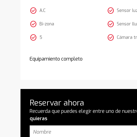
check_circle
check_circle
A.C
Sensor lu
check_circle
check_circle
Bi-zona
Sensor llu
check_circle
check_circle
5
Cámara t
Equipamiento completo
Reservar ahora
Recuerda que puedes elegir entre uno de nuestr
quieras