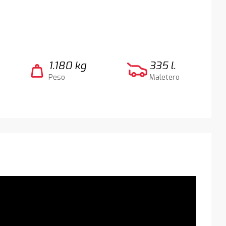
1.180 kg
335 l.
weight
Peso
Maletero