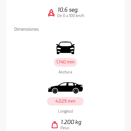
10,6 seg.
rocket
De 0 a 100 km/h
Dimensiones
1.740 mm
Anchura
4.029 mm
Longitud
1.200 kg
weight
Peso