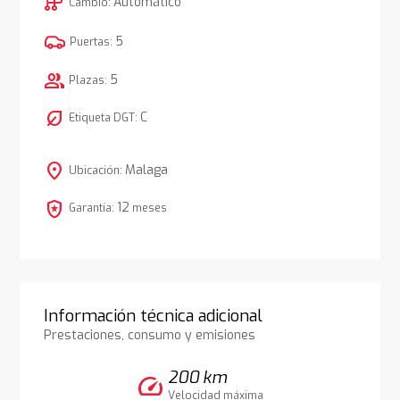
auto_transmission
Automático
Cambio:
5
Puertas:
group
5
Plazas:
nest_eco_leaf
C
Etiqueta DGT:
location_on
Malaga
Ubicación:
local_police
12
Garantía:
meses
Información técnica adicional
Prestaciones, consumo y emisiones
200 km
speed
Velocidad máxima