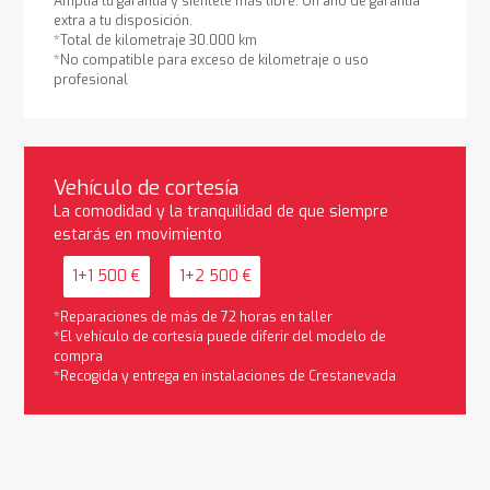
Amplía tu garantía y siéntete más libre. Un año de garantía
extra a tu disposición.
*Total de kilometraje 30.000 km
*No compatible para exceso de kilometraje o uso
profesional
Vehículo de cortesía
La comodidad y la tranquilidad de que siempre
estarás en movimiento
1+1 500 €
1+2 500 €
*Reparaciones de más de 72 horas en taller
*El vehículo de cortesía puede diferir del modelo de
compra
*Recogida y entrega en instalaciones de Crestanevada