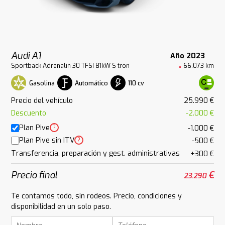
Audi A1
Año 2023
Sportback Adrenalin 30 TFSI 81kW S tron
66.073 km
Gasolina
Automático
110 cv
Precio del vehículo
25.990 €
Descuento
-2.000 €
Plan Pive
?
-1.000 €
Plan Pive sin ITV
?
-500 €
Transferencia, preparación y gest. administrativas
+300 €
Precio final
€
23.290
Te contamos todo, sin rodeos. Precio, condiciones y
disponibilidad en un solo paso.