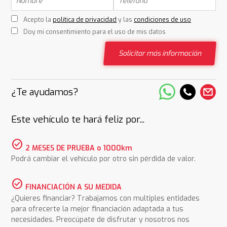
Acepto la
política de privacidad
y las
condiciones de uso
Doy mi consentimiento para el uso de mis datos
Solicitar más información
¿Te ayudamos?
Este vehículo te hará feliz por...
check_circle
2 MESES DE PRUEBA o 1000km
Podrá cambiar el vehículo por otro sin pérdida de valor.
check_circle
FINANCIACIÓN A SU MEDIDA
¿Quieres financiar? Trabajamos con multiples entidades
para ofrecerte la mejor financiación adaptada a tus
necesidades. Preocúpate de disfrutar y nosotros nos