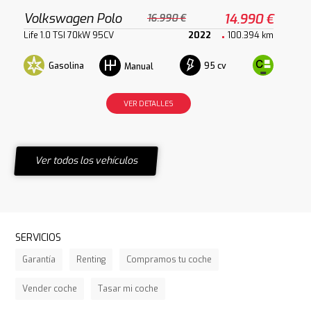
Volkswagen Polo
14.990 €
16.990 €
Life 1.0 TSI 70kW 95CV
2022
100.394 km
Gasolina
95 cv
Manual
VER DETALLES
Ver todos los vehículos
SERVICIOS
Garantía
Renting
Compramos tu coche
Vender coche
Tasar mi coche