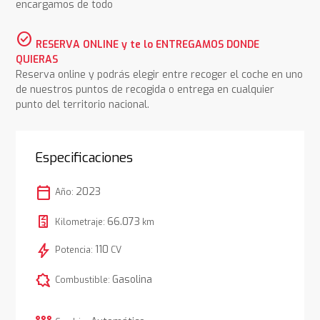
encargamos de todo
check_circle
RESERVA ONLINE y te lo ENTREGAMOS DONDE
QUIERAS
Reserva online y podrás elegir entre recoger el coche en uno
de nuestros puntos de recogida o entrega en cualquier
punto del territorio nacional.
Especificaciones
calendar_today
2023
Año:
66.073
Kilometraje:
km
bolt
110
Potencia:
CV
comic_bubble
Gasolina
Combustible: