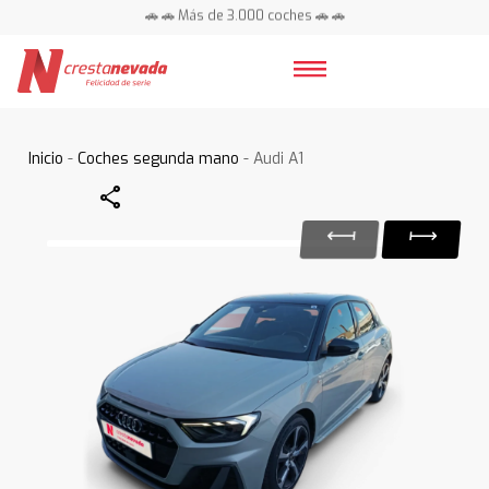
🚗 🚗 Más de 3.000 coches 🚗 🚗
📍 Centros en toda España ⭐
Inicio
-
Coches segunda mano
- Audi A1
Share