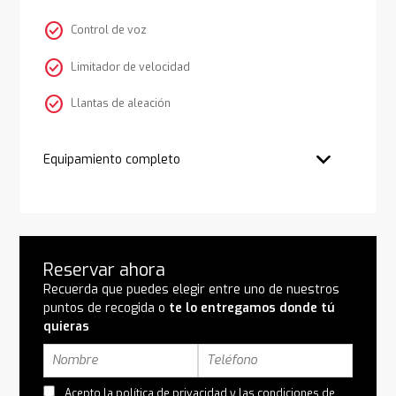
check_circle
Control de voz
check_circle
Limitador de velocidad
check_circle
Llantas de aleación
Equipamiento completo
Reservar ahora
Recuerda que puedes elegir entre uno de nuestros
puntos de recogida o
te lo entregamos donde tú
quieras
Acepto la
política de privacidad
y las
condiciones de