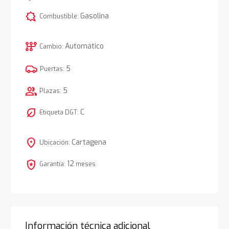
comic_bubble
Gasolina
Combustible:
auto_transmission
Automático
Cambio:
5
Puertas:
group
5
Plazas:
nest_eco_leaf
C
Etiqueta DGT:
location_on
Cartagena
Ubicación:
local_police
12
Garantía:
meses
Información técnica adicional