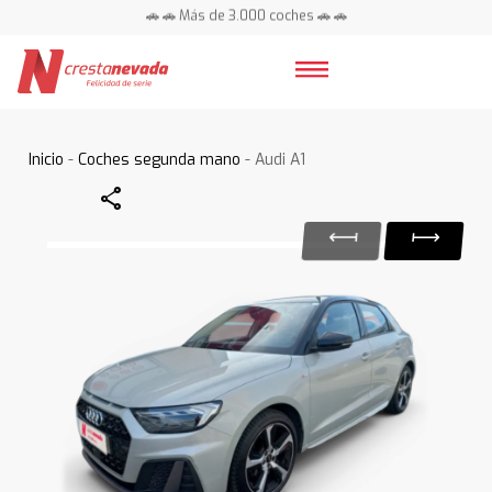
🚗 🚗 Más de 3.000 coches 🚗 🚗
📍 Centros en toda España ⭐
Inicio
-
Coches segunda mano
- Audi A1
Share