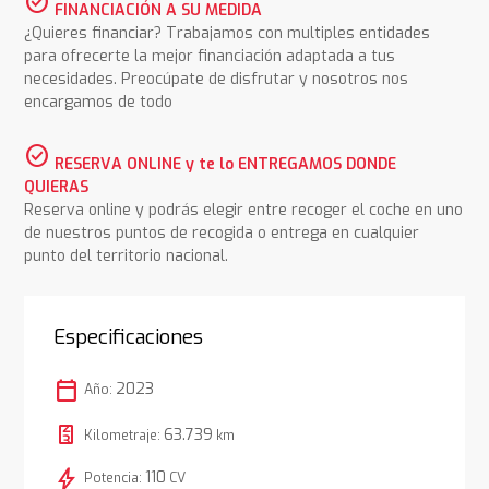
check_circle
FINANCIACIÓN A SU MEDIDA
¿Quieres financiar? Trabajamos con multiples entidades
para ofrecerte la mejor financiación adaptada a tus
necesidades. Preocúpate de disfrutar y nosotros nos
encargamos de todo
check_circle
RESERVA ONLINE y te lo ENTREGAMOS DONDE
QUIERAS
Reserva online y podrás elegir entre recoger el coche en uno
de nuestros puntos de recogida o entrega en cualquier
punto del territorio nacional.
Especificaciones
calendar_today
2023
Año:
63.739
Kilometraje:
km
bolt
110
Potencia:
CV