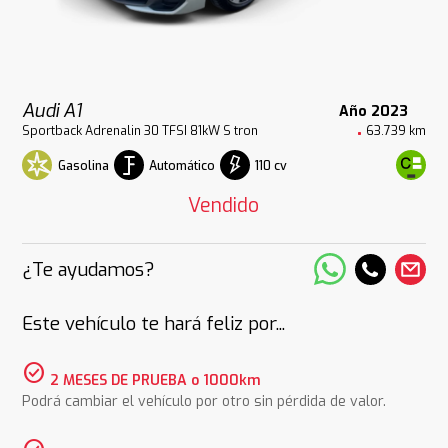
Audi A1
Año 2023
Sportback Adrenalin 30 TFSI 81kW S tron
63.739 km
Gasolina
Automático
110 cv
Vendido
¿Te ayudamos?
Este vehículo te hará feliz por...
check_circle
2 MESES DE PRUEBA o 1000km
Podrá cambiar el vehículo por otro sin pérdida de valor.