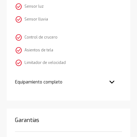
check_circle
Sensor luz
check_circle
Sensor lluvia
check_circle
Control de crucero
check_circle
Asientos de tela
check_circle
Limitador de velocidad
Equipamiento completo
Garantías