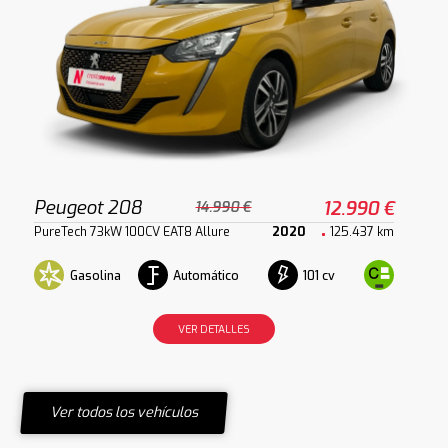
Peugeot 208
12.990 €
14.990 €
PureTech 73kW 100CV EAT8 Allure
2020
125.437 km
Gasolina
Automático
101 cv
VER DETALLES
Ver todos los vehículos