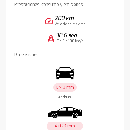
Prestaciones, consumo y emisiones
200 km
speed
Velocidad máxima
10,6 seg.
rocket
De 0 a 100 km/h
Dimensiones
1.740 mm
Anchura
4.029 mm