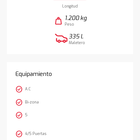
Longitud
1.200 kg
weight
Peso
335 l.
Maletero
Equipamiento
check_circle
A.C
check_circle
Bi-zona
check_circle
5
check_circle
4/5 Puertas