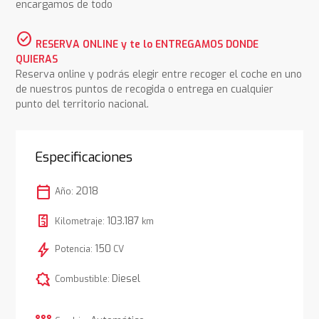
encargamos de todo
check_circle
RESERVA ONLINE y te lo ENTREGAMOS DONDE
QUIERAS
Reserva online y podrás elegir entre recoger el coche en uno
de nuestros puntos de recogida o entrega en cualquier
punto del territorio nacional.
Especificaciones
calendar_today
2018
Año:
103.187
Kilometraje:
km
bolt
150
Potencia:
CV
comic_bubble
Diesel
Combustible: