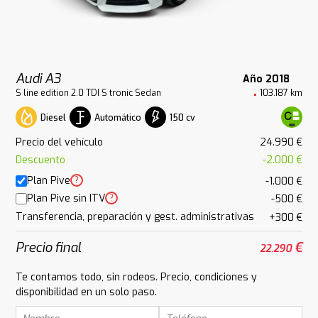
Audi A3
Año 2018
S line edition 2.0 TDI S tronic Sedan
103.187 km
Diesel
Automático
150 cv
Precio del vehículo
24.990 €
Descuento
-2.000 €
Plan Pive
?
-1.000 €
Plan Pive sin ITV
?
-500 €
Transferencia, preparación y gest. administrativas
+300 €
Precio final
€
22.290
Te contamos todo, sin rodeos. Precio, condiciones y
disponibilidad en un solo paso.