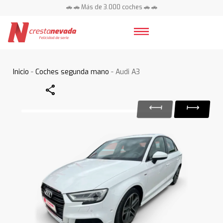
🚗 🚗 Más de 3.000 coches 🚗 🚗
📍 Centros en toda España ⭐
Inicio
-
Coches segunda mano
- Audi A3
Share