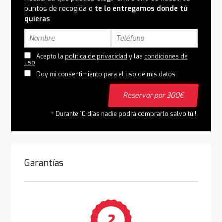
puntos de recogida o
te lo entregamos donde tú
quieras
Acepto la
política de privacidad
y las
condiciones de
uso
Doy mi consentimiento para el uso de mis datos
Reservar por 300€
* Durante 10 días nadie podrá comprarlo salvo tú!!.
Garantías