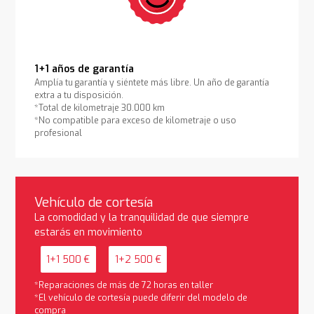
1+1 años de garantía
Amplía tu garantía y siéntete más libre. Un año de garantía
extra a tu disposición.
*Total de kilometraje 30.000 km
*No compatible para exceso de kilometraje o uso
profesional
Vehículo de cortesía
La comodidad y la tranquilidad de que siempre
estarás en movimiento
1+1 500 €
1+2 500 €
*Reparaciones de más de 72 horas en taller
*El vehículo de cortesía puede diferir del modelo de
compra