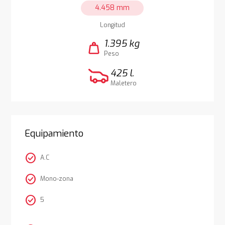
4.458 mm
Longitud
1.395 kg
weight
Peso
425 l.
Maletero
Equipamiento
check_circle
A.C
check_circle
Mono-zona
check_circle
5