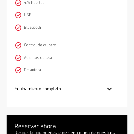
check_circle
4/5 Puertas
check_circle
USB
check_circle
Bluetooth
check_circle
Control de crucero
check_circle
Asientos de tela
check_circle
Delantera
Equipamiento completo
Reservar ahora
Recuerda que puedes elegir entre uno de nuestros