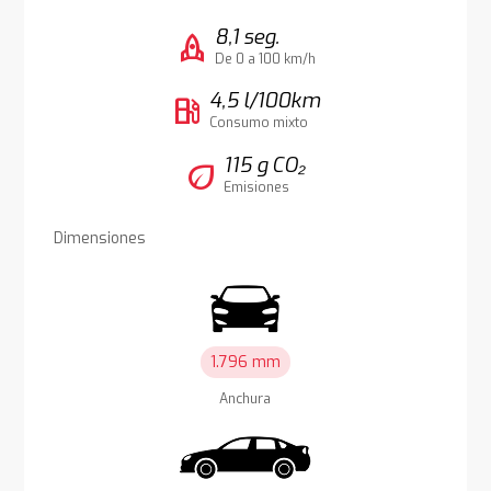
8,1 seg.
rocket
De 0 a 100 km/h
4,5 l/100km
local_gas_station
Consumo mixto
115 g CO₂
eco
Emisiones
Dimensiones
1.796 mm
Anchura