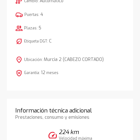
auto_transmission
Automático
Cambio:
4
Puertas:
group
5
Plazas:
nest_eco_leaf
C
Etiqueta DGT:
location_on
Murcia 2 (CABEZO CORTADO)
Ubicación:
local_police
12
Garantía:
meses
Información técnica adicional
Prestaciones, consumo y emisiones
224 km
speed
Velocidad máxima