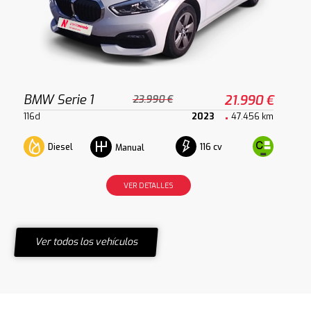
BMW Serie 1
21.990 €
23.990 €
116d
2023
47.456 km
Diesel
116 cv
Manual
VER DETALLES
Ver todos los vehículos