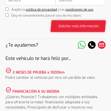
Acepto la
política de privacidad
y las
condiciones de uso
Doy mi consentimiento para el uso de mis datos
Solicitar más información
¿Te ayudamos?
Este vehículo te hará feliz por...
check_circle
2 MESES DE PRUEBA o 1000km
Podrá cambiar el vehículo por otro sin pérdida de valor.
check_circle
FINANCIACIÓN A SU MEDIDA
¿Quieres financiar? Trabajamos con multiples entidades
para ofrecerte la mejor financiación adaptada a tus
necesidades. Preocúpate de disfrutar y nosotros nos