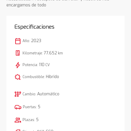
encargamos de todo
Especificaciones
calendar_today
2023
Año:
77.652
Kilometraje:
km
bolt
110
Potencia:
CV
comic_bubble
Híbrido
Combustible:
auto_transmission
Automático
Cambio:
5
Puertas:
group
5
Plazas: