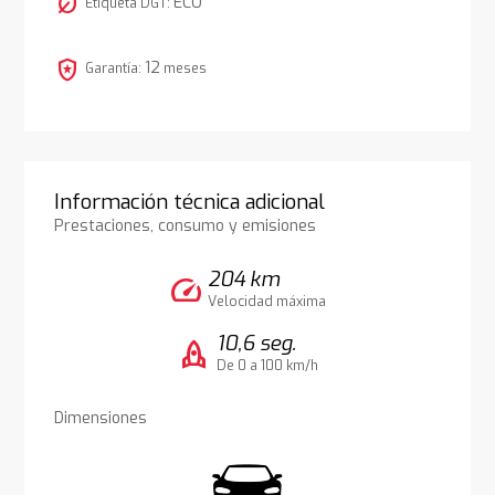
nest_eco_leaf
ECO
Etiqueta DGT:
local_police
12
Garantía:
meses
Información técnica adicional
Prestaciones, consumo y emisiones
204 km
speed
Velocidad máxima
10,6 seg.
rocket
De 0 a 100 km/h
Dimensiones