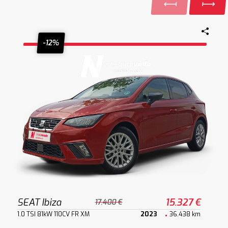
-12%
SEAT Ibiza
15.327 €
17.400 €
1.0 TSI 81kW 110CV FR XM
2023
36.438 km