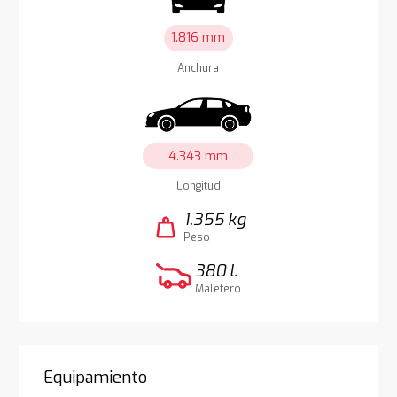
1.816 mm
Anchura
4.343 mm
Longitud
1.355 kg
weight
Peso
380 l.
Maletero
Equipamiento