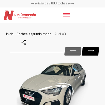
🚗 🚗 Más de 3.000 coches 🚗 🚗
📍 Centros en toda España ⭐
Inicio
-
Coches segunda mano
- Audi A3
Share