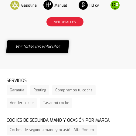
Gasolina
110 cv
Manual
VER DETALLES
Ver todos los vehículos
SERVICIOS
Garantía
Renting
Compramos tu coche
Vender coche
Tasar mi coche
COCHES DE SEGUNDA MANO Y OCASIÓN POR MARCA
Coches de segunda mano y ocasión Alfa Romeo