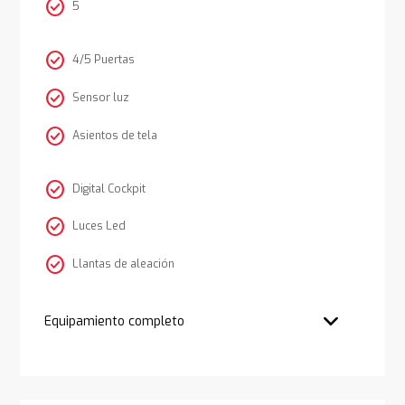
check_circle
5
check_circle
4/5 Puertas
check_circle
Sensor luz
check_circle
Asientos de tela
check_circle
Digital Cockpit
check_circle
Luces Led
check_circle
Llantas de aleación
Equipamiento completo