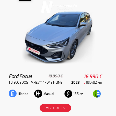
Ford Focus
16.990 €
18.990 €
1.0 ECOBOOST MHEV 114KW ST-LINE
2023
101.402 km
155 cv
Híbrido
Manual
VER DETALLES