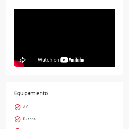
Equipamiento
check_circle
A.C
check_circle
Bi-zona