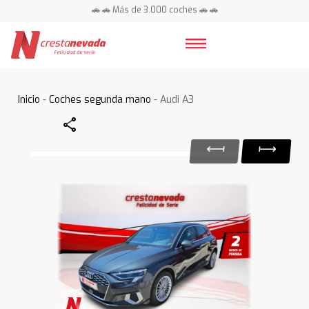
🚗 🚗 Más de 3.000 coches 🚗 🚗
📍 Centros en toda España ⭐
Inicio
-
Coches segunda mano
- Audi A3
Share