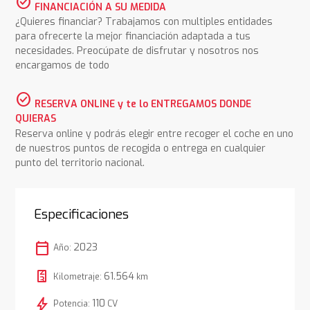
check_circle
FINANCIACIÓN A SU MEDIDA
¿Quieres financiar? Trabajamos con multiples entidades
para ofrecerte la mejor financiación adaptada a tus
necesidades. Preocúpate de disfrutar y nosotros nos
encargamos de todo
check_circle
RESERVA ONLINE y te lo ENTREGAMOS DONDE
QUIERAS
Reserva online y podrás elegir entre recoger el coche en uno
de nuestros puntos de recogida o entrega en cualquier
punto del territorio nacional.
Especificaciones
calendar_today
2023
Año:
61.564
Kilometraje:
km
bolt
110
Potencia:
CV