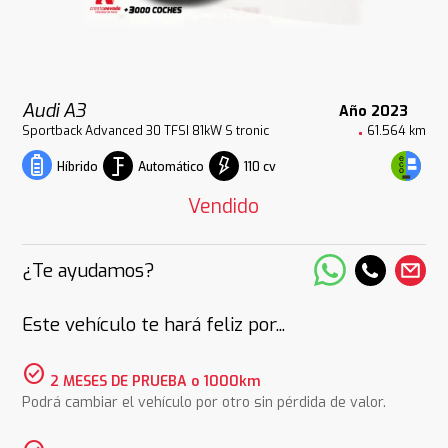
Audi A3
Año 2023
Sportback Advanced 30 TFSI 81kW S tronic
61.564 km
Automático
110 cv
Híbrido
Vendido
¿Te ayudamos?
Este vehículo te hará feliz por...
check_circle
2 MESES DE PRUEBA o 1000km
Podrá cambiar el vehículo por otro sin pérdida de valor.