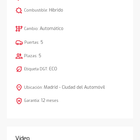
comic_bubble
Híbrido
Combustible:
auto_transmission
Automático
Cambio:
5
Puertas:
group
5
Plazas:
nest_eco_leaf
ECO
Etiqueta DGT:
location_on
Madrid - Ciudad del Automóvil
Ubicación:
local_police
12
Garantía:
meses
Vídeo