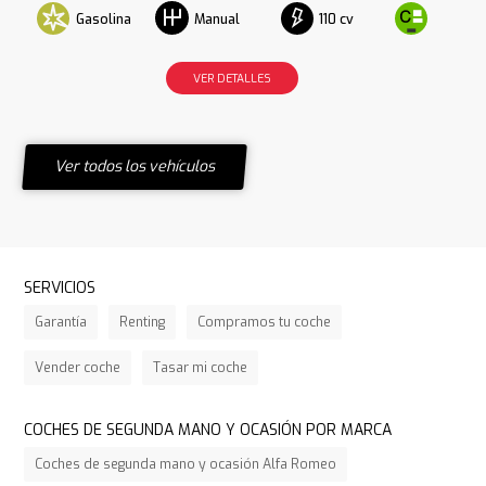
Gasolina
110 cv
Manual
VER DETALLES
Ver todos los vehículos
SERVICIOS
Garantía
Renting
Compramos tu coche
Vender coche
Tasar mi coche
COCHES DE SEGUNDA MANO Y OCASIÓN POR MARCA
Coches de segunda mano y ocasión Alfa Romeo