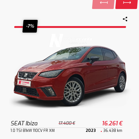
-7%
SEAT Ibiza
16.261 €
17.400 €
1.0 TSI 81kW 110CV FR XM
2023
36.438 km