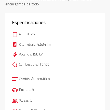
encargamos de todo
Especificaciones
calendar_today
2025
Año:
4.534
Kilometraje:
km
bolt
150
Potencia:
CV
comic_bubble
Híbrido
Combustible:
auto_transmission
Automático
Cambio:
5
Puertas:
group
5
Plazas: