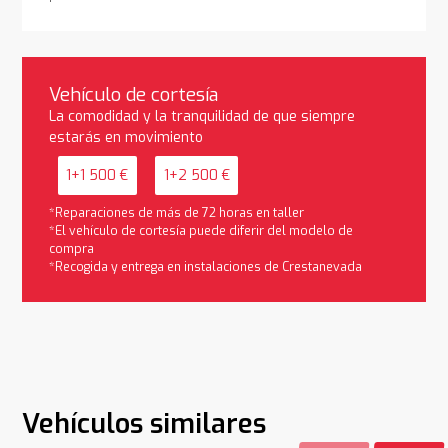
Vehículo de cortesía
La comodidad y la tranquilidad de que siempre
estarás en movimiento
1+1 500 €
1+2 500 €
*Reparaciones de más de 72 horas en taller
*El vehículo de cortesía puede diferir del modelo de
compra
*Recogida y entrega en instalaciones de Crestanevada
Vehículos similares