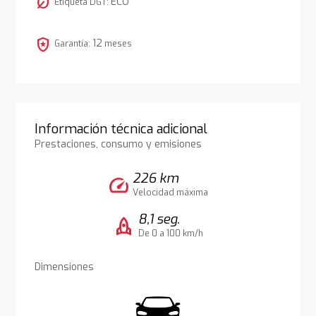
nest_eco_leaf
ECO
Etiqueta DGT:
local_police
12
Garantía:
meses
Información técnica adicional
Prestaciones, consumo y emisiones
226 km
speed
Velocidad máxima
8,1 seg.
rocket
De 0 a 100 km/h
Dimensiones