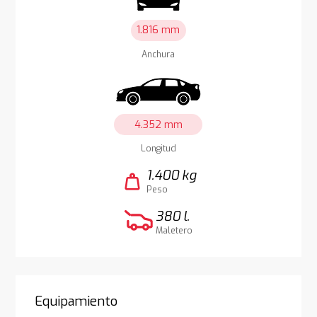
1.816 mm
Anchura
4.352 mm
Longitud
1.400 kg
weight
Peso
380 l.
Maletero
Equipamiento