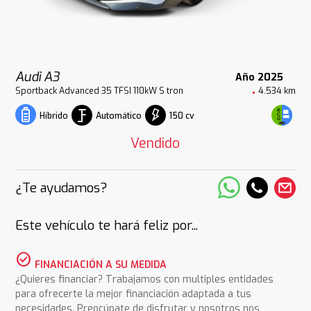
Audi A3
Año 2025
Sportback Advanced 35 TFSI 110kW S tron
4.534 km
Automático
150 cv
Híbrido
Vendido
¿Te ayudamos?
Este vehículo te hará feliz por...
check_circle
FINANCIACIÓN A SU MEDIDA
¿Quieres financiar? Trabajamos con multiples entidades
para ofrecerte la mejor financiación adaptada a tus
necesidades. Preocúpate de disfrutar y nosotros nos