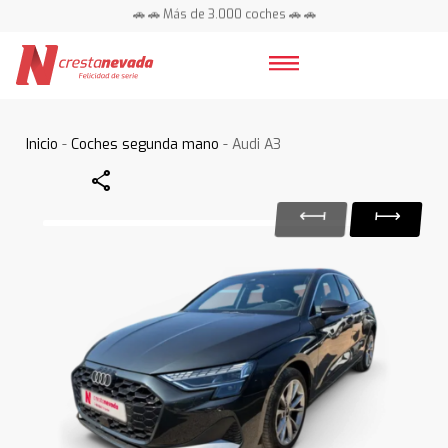
🚗 🚗 Más de 3.000 coches 🚗 🚗
📍 Centros en toda España ⭐
Inicio
-
Coches segunda mano
- Audi A3
Share