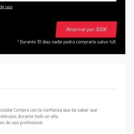
 de uso
Reservar por 300€
* Durante 10 días nadie podrá comprarlo salvo tú!!.
ncluida! Compra con la confianza que da saber que
ehículos durante todo un año.
los de uso profesional