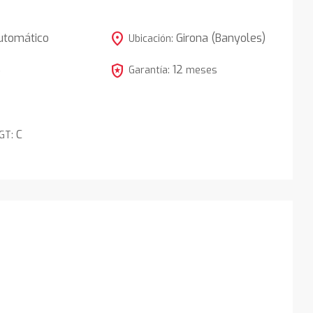
location_on
utomático
Girona (Banyoles)
Ubicación:
local_police
12
5
Garantía:
meses
C
DGT: