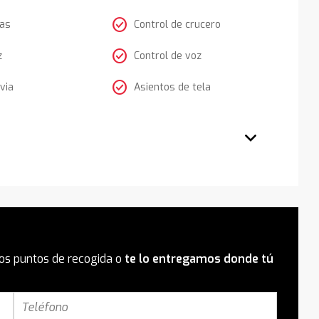
check_circle
tas
Control de crucero
check_circle
z
Control de voz
check_circle
via
Asientos de tela
os puntos de recogida o
te lo entregamos donde tú