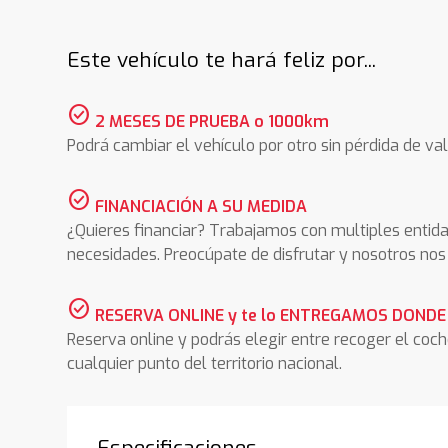
Este vehículo te hará feliz por...
check_circle
2 MESES DE PRUEBA o 1000km
Podrá cambiar el vehículo por otro sin pérdida de val
check_circle
FINANCIACIÓN A SU MEDIDA
¿Quieres financiar? Trabajamos con multiples entida
necesidades. Preocúpate de disfrutar y nosotros n
check_circle
RESERVA ONLINE y te lo ENTREGAMOS DONDE
Reserva online y podrás elegir entre recoger el coc
cualquier punto del territorio nacional.
Especificaciones