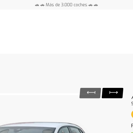
🚗 🚗 Más de 3.000 coches 🚗 🚗
📍 Centros en toda España ⭐