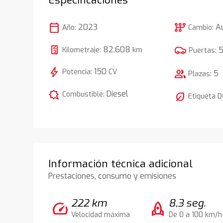
calendar_today
auto_transmission
2023
A
Año:
Cambio:
82.608
Kilometraje:
km
Puertas:
bolt
150
Potencia:
CV
group
5
Plazas:
comic_bubble
Diesel
Combustible:
nest_eco_leaf
Etiqueta 
Información técnica adicional
Prestaciones, consumo y emisiones
222 km
8,3 seg.
speed
rocket
Velocidad máxima
De 0 a 100 km/h