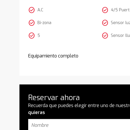
check_circle
check_circle
A.C
4/5 Puer
check_circle
check_circle
Bi-zona
Sensor lu
check_circle
check_circle
5
Sensor llu
Equipamiento completo
Reservar ahora
Recuerda que puedes elegir entre uno de nuestr
quieras