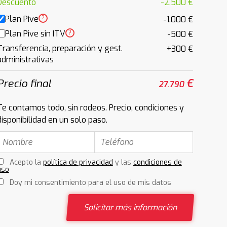
Descuento
-2.500 €
Plan Pive
?
-1.000 €
Plan Pive sin ITV
?
-500 €
Transferencia, preparación y gest.
+300 €
administrativas
Precio final
€
27.790
Te contamos todo, sin rodeos. Precio, condiciones y
disponibilidad en un solo paso.
Acepto la
política de privacidad
y las
condiciones de
uso
Doy mi consentimiento para el uso de mis datos
Solicitar más información