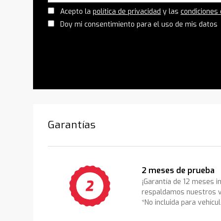
Acepto la
política de privacidad
y las
condiciones
Doy mi consentimiento para el uso de mis datos
Garantías
2 meses de prueba
¡Garantía de 12 meses i
respaldamos nuestros v
*No incluida para vehícu