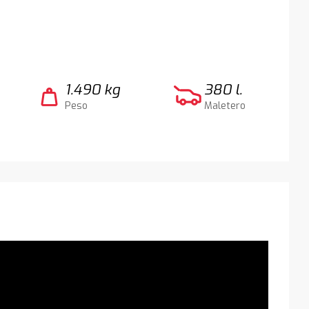
1.490 kg
380 l.
weight
Peso
Maletero