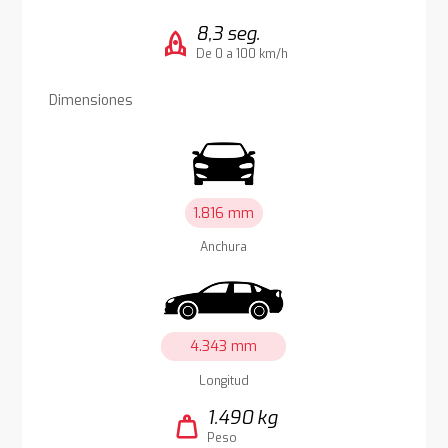
8,3 seg.
rocket
De 0 a 100 km/h
Dimensiones
1.816 mm
Anchura
4.343 mm
Longitud
1.490 kg
weight
Peso