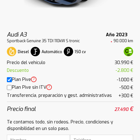
Audi A3
Año 2023
Sportback Genuine 35 TDI 110kW S tronic
90.000 km
Diesel
Automático
150 cv
Precio del vehículo
30.990 €
Descuento
-2.800 €
Plan Pive
?
-1.000 €
Plan Pive sin ITV
?
-500 €
Transferencia, preparación y gest. administrativas
+300 €
Precio final
€
27.490
Te contamos todo, sin rodeos. Precio, condiciones y
disponibilidad en un solo paso.