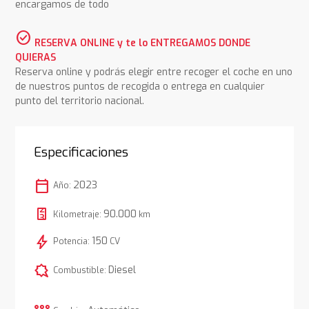
encargamos de todo
check_circle
RESERVA ONLINE y te lo ENTREGAMOS DONDE
QUIERAS
Reserva online y podrás elegir entre recoger el coche en uno
de nuestros puntos de recogida o entrega en cualquier
punto del territorio nacional.
Especificaciones
calendar_today
2023
Año:
90.000
Kilometraje:
km
bolt
150
Potencia:
CV
comic_bubble
Diesel
Combustible: