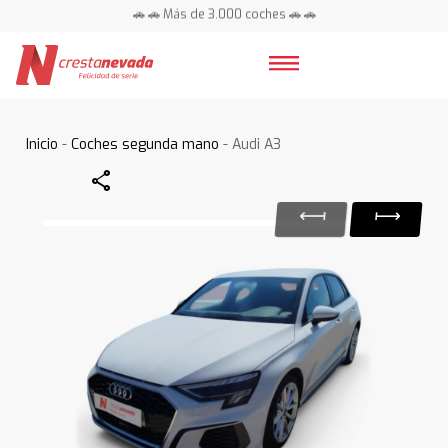
🚗 🚗 Más de 3.000 coches 🚗 🚗
📍 Centros en toda España ⭐
Inicio
-
Coches segunda mano
- Audi A3
Share