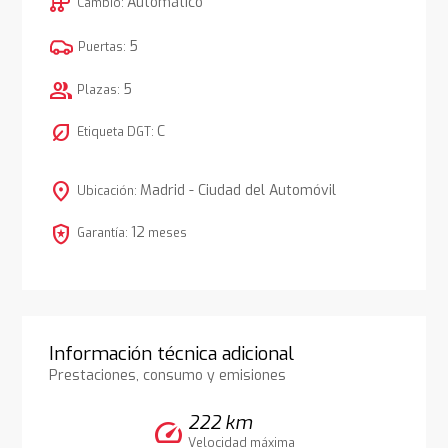
auto_transmission
Automático
Cambio:
5
Puertas:
group
5
Plazas:
nest_eco_leaf
C
Etiqueta DGT:
location_on
Madrid - Ciudad del Automóvil
Ubicación:
local_police
12
Garantía:
meses
Información técnica adicional
Prestaciones, consumo y emisiones
222 km
speed
Velocidad máxima