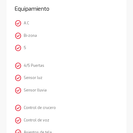
Equipamiento
check_circle
A.C
check_circle
Bi-zona
check_circle
5
check_circle
4/5 Puertas
check_circle
Sensor luz
check_circle
Sensor lluvia
check_circle
Control de crucero
check_circle
Control de voz
check_circle
Asientos de tela