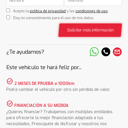
Acepto la
política de privacidad
y las
condiciones de uso
Doy mi consentimiento para el uso de mis datos
Solicitar más información
¿Te ayudamos?
Este vehículo te hará feliz por...
check_circle
2 MESES DE PRUEBA o 1000km
Podrá cambiar el vehículo por otro sin pérdida de valor.
check_circle
FINANCIACIÓN A SU MEDIDA
¿Quieres financiar? Trabajamos con multiples entidades
para ofrecerte la mejor financiación adaptada a tus
necesidades. Preocúpate de disfrutar y nosotros nos