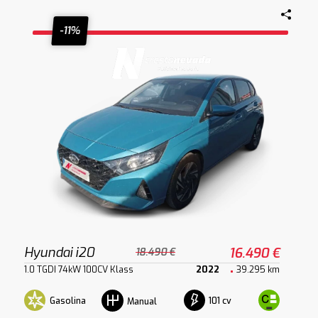
-11%
Hyundai i20
16.490 €
18.490 €
1.0 TGDI 74kW 100CV Klass
2022
39.295 km
Gasolina
101 cv
Manual