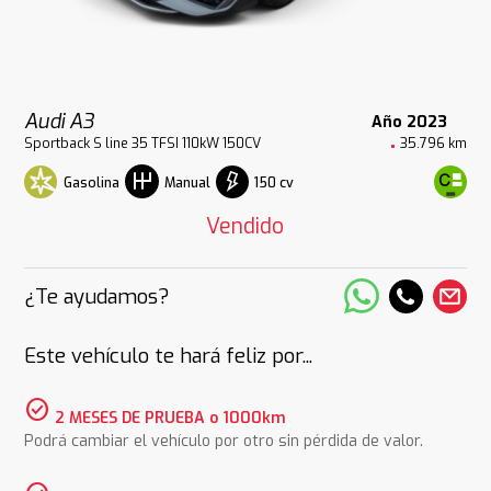
Audi A3
Año 2023
Sportback S line 35 TFSI 110kW 150CV
35.796 km
Gasolina
150 cv
Manual
Vendido
¿Te ayudamos?
Este vehículo te hará feliz por...
check_circle
2 MESES DE PRUEBA o 1000km
Podrá cambiar el vehículo por otro sin pérdida de valor.