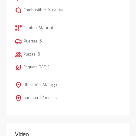
comic_bubble
Gasolina
Combustible:
auto_transmission
Manual
Cambio:
5
Puertas:
group
5
Plazas:
nest_eco_leaf
C
Etiqueta DGT:
location_on
Malaga
Ubicación:
local_police
12
Garantía:
meses
Vídeo