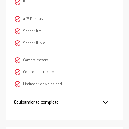
check_circle
5
check_circle
4/5 Puertas
check_circle
Sensor luz
check_circle
Sensor lluvia
check_circle
Cámara trasera
check_circle
Control de crucero
check_circle
Limitador de velocidad
Equipamiento completo