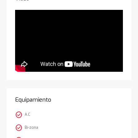
Equipamiento
check_circle
A.C
check_circle
Bi-zona