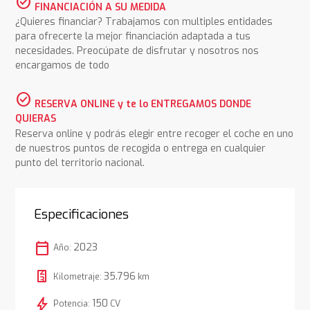
check_circle
FINANCIACIÓN A SU MEDIDA
¿Quieres financiar? Trabajamos con multiples entidades
para ofrecerte la mejor financiación adaptada a tus
necesidades. Preocúpate de disfrutar y nosotros nos
encargamos de todo
check_circle
RESERVA ONLINE y te lo ENTREGAMOS DONDE
QUIERAS
Reserva online y podrás elegir entre recoger el coche en uno
de nuestros puntos de recogida o entrega en cualquier
punto del territorio nacional.
Especificaciones
calendar_today
2023
Año:
35.796
Kilometraje:
km
bolt
150
Potencia:
CV