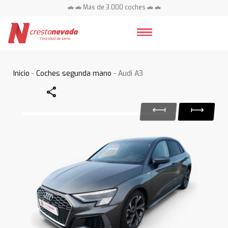
🚗 🚗 Más de 3.000 coches 🚗 🚗
📍 Centros en toda España ⭐
Inicio
-
Coches segunda mano
- Audi A3
Share