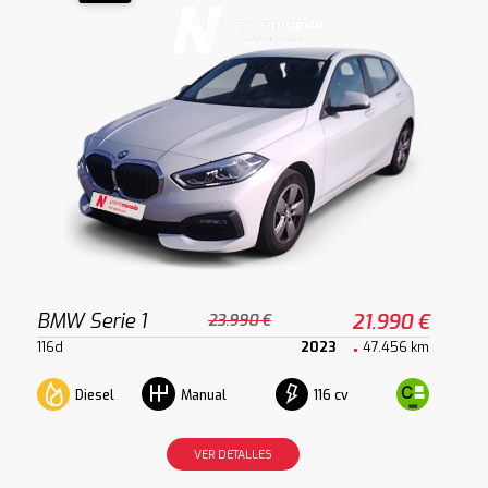
BMW Serie 1
21.990 €
23.990 €
116d
2023
47.456 km
Diesel
116 cv
Manual
VER DETALLES