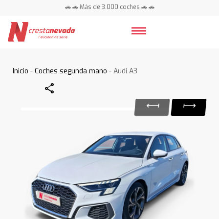
🚗 🚗 Más de 3.000 coches 🚗 🚗
📍 Centros en toda España ⭐
Inicio
-
Coches segunda mano
- Audi A3
Share