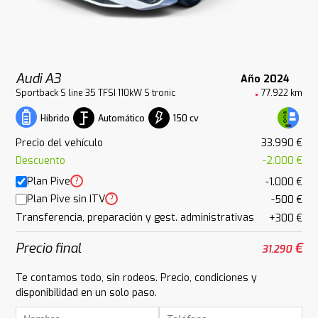
Audi A3
Año 2024
Sportback S line 35 TFSI 110kW S tronic
77.922 km
Automático
150 cv
Híbrido
Precio del vehículo
33.990 €
Descuento
-2.000 €
Plan Pive
?
-1.000 €
Plan Pive sin ITV
?
-500 €
Transferencia, preparación y gest. administrativas
+300 €
Precio final
€
31.290
Te contamos todo, sin rodeos. Precio, condiciones y
disponibilidad en un solo paso.