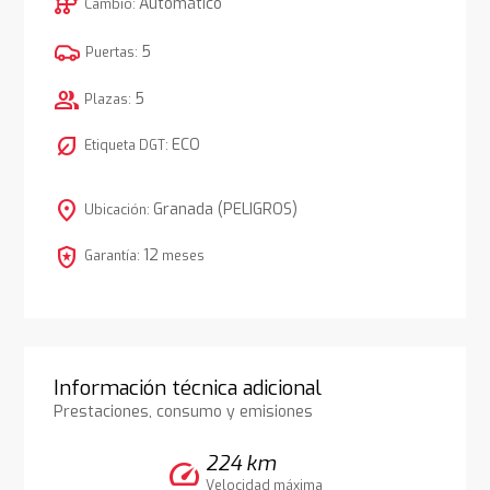
auto_transmission
Automático
Cambio:
5
Puertas:
group
5
Plazas:
nest_eco_leaf
ECO
Etiqueta DGT:
location_on
Granada (PELIGROS)
Ubicación:
local_police
12
Garantía:
meses
Información técnica adicional
Prestaciones, consumo y emisiones
224 km
speed
Velocidad máxima