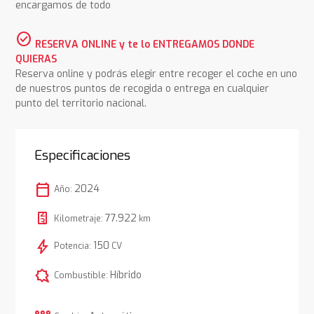
encargamos de todo
check_circle
RESERVA ONLINE y te lo ENTREGAMOS DONDE
QUIERAS
Reserva online y podrás elegir entre recoger el coche en uno
de nuestros puntos de recogida o entrega en cualquier
punto del territorio nacional.
Especificaciones
calendar_today
2024
Año:
77.922
Kilometraje:
km
bolt
150
Potencia:
CV
comic_bubble
Híbrido
Combustible: