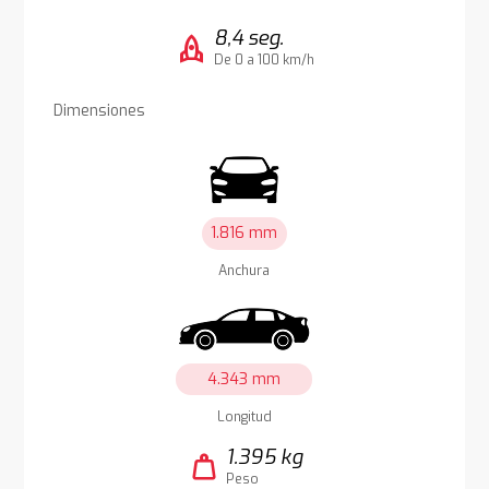
8,4 seg.
rocket
De 0 a 100 km/h
Dimensiones
1.816 mm
Anchura
4.343 mm
Longitud
1.395 kg
weight
Peso