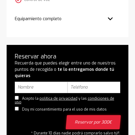
check_circle
Equipamiento completo
Reservar ahora
Recuerda que puedes elegir entre uno de nuestros
puntos de recogida o
te lo entregamos donde tú
quieras
Acepto la
política de privacidad
y las
condiciones de
uso
Doy mi consentimiento para el uso de mis datos
Reservar por 300€
* Durante 10 días nadie podrá comprarlo salvo tú!!.