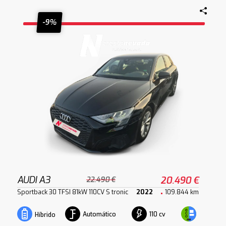
-9%
AUDI A3
20.490 €
22.490 €
Sportback 30 TFSI 81kW 110CV S tronic
2022
109.844 km
Automático
110 cv
Híbrido