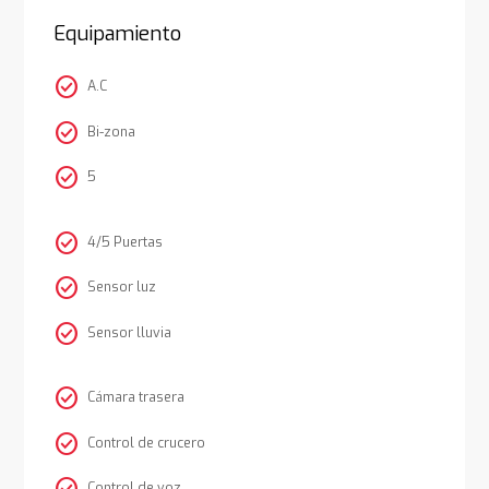
Equipamiento
check_circle
A.C
check_circle
Bi-zona
check_circle
5
check_circle
4/5 Puertas
check_circle
Sensor luz
check_circle
Sensor lluvia
check_circle
Cámara trasera
check_circle
Control de crucero
Control de voz