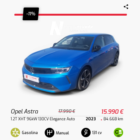
-11%
Opel Astra
15.990 €
17.990 €
1.2T XHT 96kW 130CV Elegance Auto
2023
84.668 km
Gasolina
131 cv
Manual