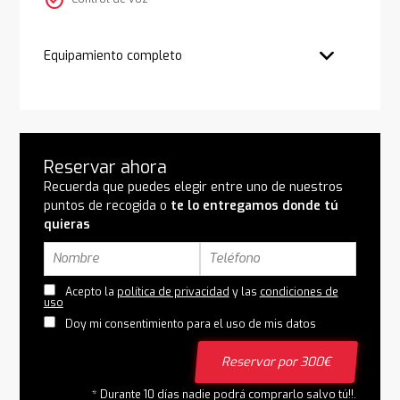
check_circle
Equipamiento completo
Reservar ahora
Recuerda que puedes elegir entre uno de nuestros
puntos de recogida o
te lo entregamos donde tú
quieras
Acepto la
política de privacidad
y las
condiciones de
uso
Doy mi consentimiento para el uso de mis datos
Reservar por 300€
* Durante 10 días nadie podrá comprarlo salvo tú!!.