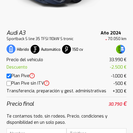
Audi A3
Año 2024
Sportback S line 35 TFSI 110kW S tronic
70.050 km
Automático
150 cv
Híbrido
Precio del vehículo
33.990 €
Descuento
-2.500 €
Plan Pive
?
-1.000 €
Plan Pive sin ITV
?
-500 €
Transferencia, preparación y gest. administrativas
+300 €
Precio final
€
30.790
Te contamos todo, sin rodeos. Precio, condiciones y
disponibilidad en un solo paso.