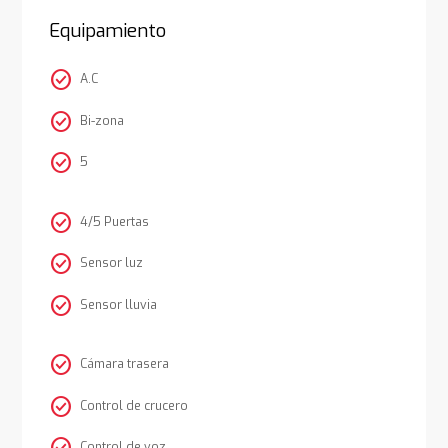
Equipamiento
check_circle
A.C
check_circle
Bi-zona
check_circle
5
check_circle
4/5 Puertas
check_circle
Sensor luz
check_circle
Sensor lluvia
check_circle
Cámara trasera
check_circle
Control de crucero
Control de voz