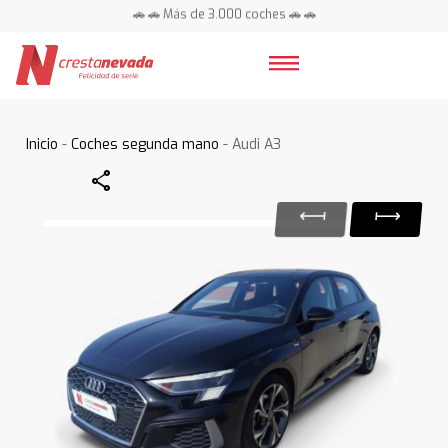
🚗 🚗 Más de 3.000 coches 🚗 🚗
📍 Centros en toda España ⭐
Inicio
-
Coches segunda mano
- Audi A3
Share