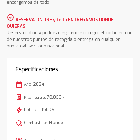
encargamos de todo
check_circle
RESERVA ONLINE y te lo ENTREGAMOS DONDE
QUIERAS
Reserva online y podrás elegir entre recoger el coche en uno
de nuestros puntos de recogida o entrega en cualquier
punto del territorio nacional.
Especificaciones
calendar_today
2024
Año:
70.050
Kilometraje:
km
bolt
150
Potencia:
CV
comic_bubble
Híbrido
Combustible: