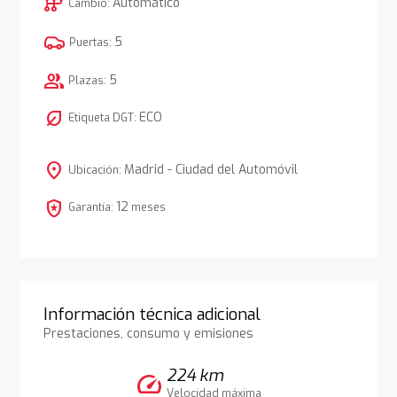
auto_transmission
Automático
Cambio:
5
Puertas:
group
5
Plazas:
nest_eco_leaf
ECO
Etiqueta DGT:
location_on
Madrid - Ciudad del Automóvil
Ubicación:
local_police
12
Garantía:
meses
Información técnica adicional
Prestaciones, consumo y emisiones
224 km
speed
Velocidad máxima