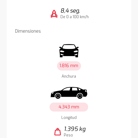
8,4 seg.
rocket
De 0 a 100 km/h
Dimensiones
1.816 mm
Anchura
4.343 mm
Longitud
1.395 kg
weight
Peso