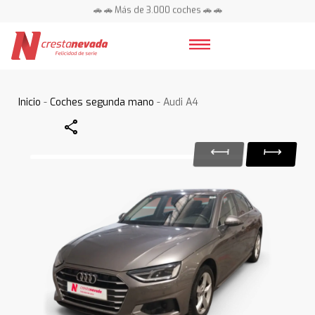
🚗 🚗 Más de 3.000 coches 🚗 🚗
📍 Centros en toda España ⭐
Inicio
-
Coches segunda mano
- Audi A4
Share