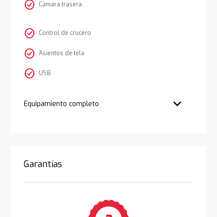
check_circle
Cámara trasera
check_circle
Control de crucero
check_circle
Asientos de tela
check_circle
USB
Equipamiento completo
Garantías