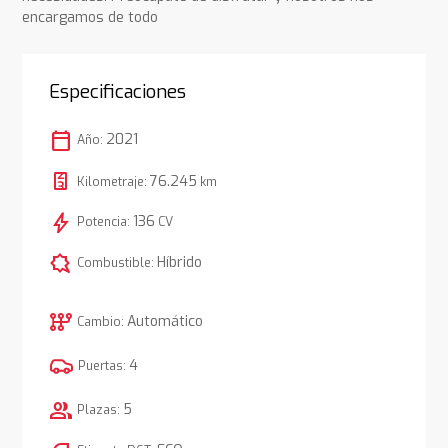
encargamos de todo
Especificaciones
calendar_today
2021
Año:
76.245
Kilometraje:
km
bolt
136
Potencia:
CV
comic_bubble
Híbrido
Combustible:
auto_transmission
Automático
Cambio:
4
Puertas:
group
5
Plazas: