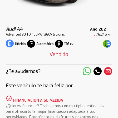
Audi A4
Año 2021
Advanced 30 TDI 100kW 136CV S tronic
76.245 km
Automático
136 cv
Híbrido
Vendido
¿Te ayudamos?
Este vehículo te hará feliz por...
check_circle
FINANCIACIÓN A SU MEDIDA
¿Quieres financiar? Trabajamos con multiples entidades
para ofrecerte la mejor financiación adaptada a tus
necesidades. Preocúpate de disfrutar y nosotros nos