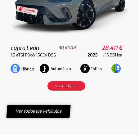
cupra León
28.411 €
30.400 €
1.5 eTSI 110kW 150CV DSG
2025
16.951 km
Automático
150 cv
Híbrido
VER DETALLES
Ver todos los vehículos