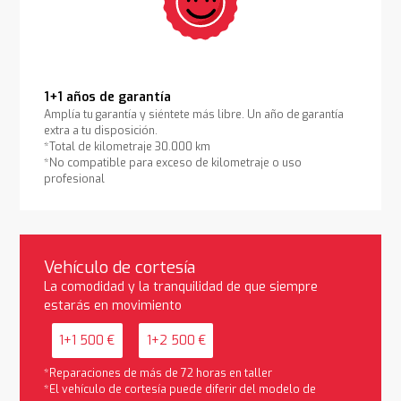
1+1 años de garantía
Amplía tu garantía y siéntete más libre. Un año de garantía
extra a tu disposición.
*Total de kilometraje 30.000 km
*No compatible para exceso de kilometraje o uso
profesional
Vehículo de cortesía
La comodidad y la tranquilidad de que siempre
estarás en movimiento
1+1 500 €
1+2 500 €
*Reparaciones de más de 72 horas en taller
*El vehículo de cortesía puede diferir del modelo de