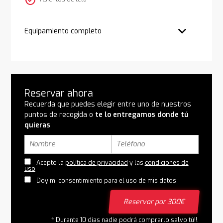
check_circle
Equipamiento completo
Reservar ahora
Recuerda que puedes elegir entre uno de nuestros
puntos de recogida o
te lo entregamos donde tú
quieras
Acepto la
política de privacidad
y las
condiciones de
uso
Doy mi consentimiento para el uso de mis datos
Reservar por 300€
* Durante 10 días nadie podrá comprarlo salvo tú!!.