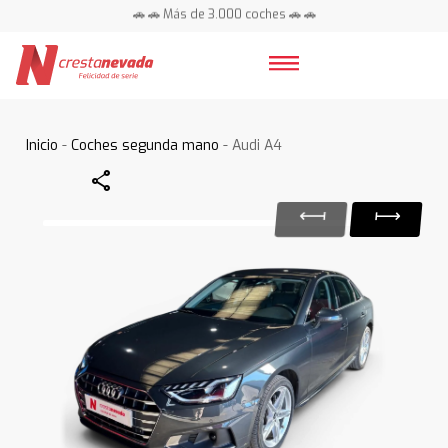
🚗 🚗 Más de 3.000 coches 🚗 🚗
📍 Centros en toda España ⭐
Inicio
-
Coches segunda mano
- Audi A4
Share