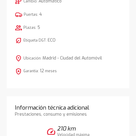
auto_transmission
Automático
Cambio:
4
Puertas:
group
5
Plazas:
nest_eco_leaf
ECO
Etiqueta DGT:
location_on
Madrid - Ciudad del Automóvil
Ubicación:
local_police
12
Garantía:
meses
Información técnica adicional
Prestaciones, consumo y emisiones
210 km
speed
Velocidad máxima