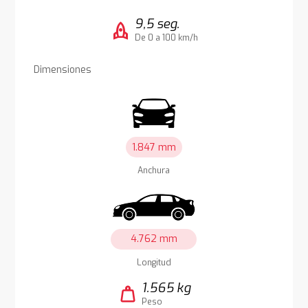
9,5 seg.
rocket
De 0 a 100 km/h
Dimensiones
1.847 mm
Anchura
4.762 mm
Longitud
1.565 kg
weight
Peso