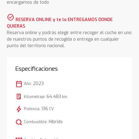
encargamos de todo
check_circle
RESERVA ONLINE y te lo ENTREGAMOS DONDE
QUIERAS
Reserva online y podrás elegir entre recoger el coche en uno
de nuestros puntos de recogida o entrega en cualquier
punto del territorio nacional.
Especificaciones
calendar_today
2023
Año:
64.483
Kilometraje:
km
bolt
136
Potencia:
CV
comic_bubble
Híbrido
Combustible: