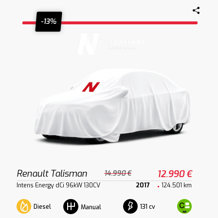
-13%
Renault Talisman
12.990 €
14.990 €
Intens Energy dCi 96kW 130CV
2017
124.501 km
Diesel
131 cv
Manual