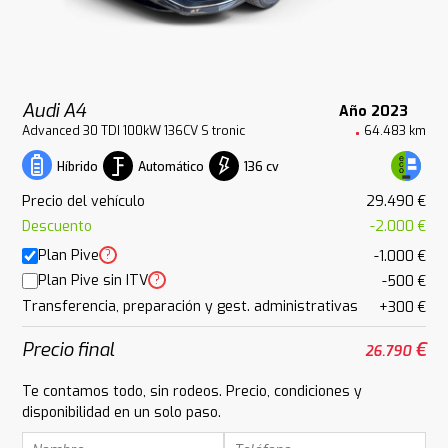
Audi A4
Año 2023
Advanced 30 TDI 100kW 136CV S tronic
64.483 km
Automático
136 cv
Híbrido
Precio del vehículo
29.490 €
Descuento
-2.000 €
Plan Pive
?
-1.000 €
Plan Pive sin ITV
?
-500 €
Transferencia, preparación y gest. administrativas
+300 €
Precio final
€
26.790
Te contamos todo, sin rodeos. Precio, condiciones y
disponibilidad en un solo paso.