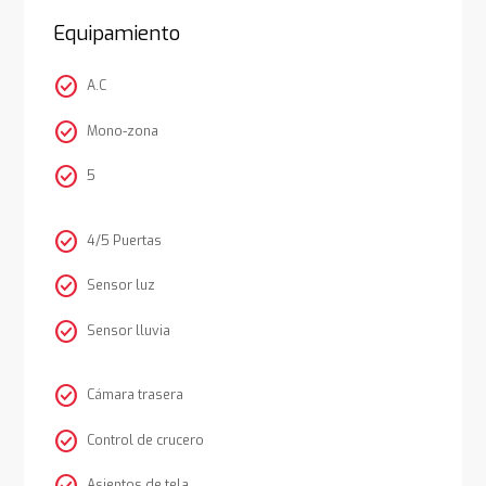
Equipamiento
check_circle
A.C
check_circle
Mono-zona
check_circle
5
check_circle
4/5 Puertas
check_circle
Sensor luz
check_circle
Sensor lluvia
check_circle
Cámara trasera
check_circle
Control de crucero
Asientos de tela