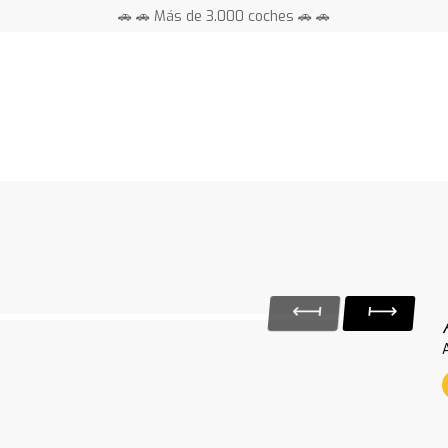
🚗 🚗 Más de 3.000 coches 🚗 🚗
📍 Centros en toda España ⭐