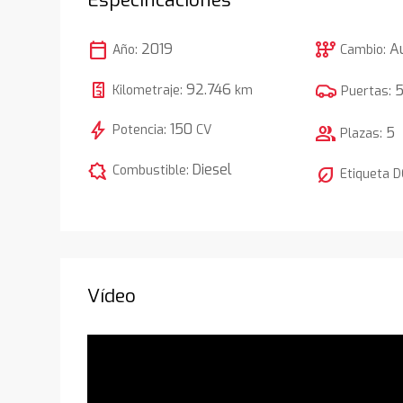
calendar_today
auto_transmission
2019
A
Año:
Cambio:
92.746
Kilometraje:
km
Puertas:
bolt
150
Potencia:
CV
group
5
Plazas:
comic_bubble
Diesel
Combustible:
nest_eco_leaf
Etiqueta 
Vídeo