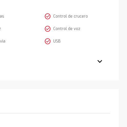
check_circle
tas
Control de crucero
check_circle
z
Control de voz
check_circle
via
USB