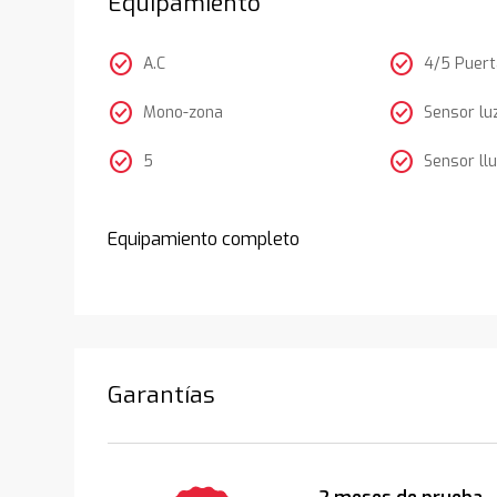
Equipamiento
check_circle
check_circle
A.C
4/5 Puer
check_circle
check_circle
Mono-zona
Sensor lu
check_circle
check_circle
5
Sensor llu
Equipamiento completo
Garantías