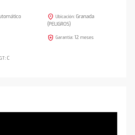
location_on
utomático
Granada
Ubicación:
(PELIGROS)
5
local_police
12
Garantía:
meses
C
DGT: