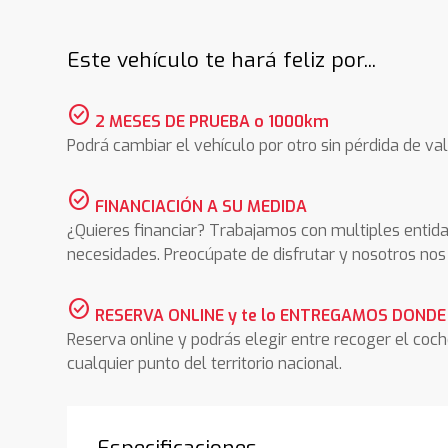
Este vehículo te hará feliz por...
check_circle
2 MESES DE PRUEBA o 1000km
Podrá cambiar el vehículo por otro sin pérdida de val
check_circle
FINANCIACIÓN A SU MEDIDA
¿Quieres financiar? Trabajamos con multiples entida
necesidades. Preocúpate de disfrutar y nosotros n
check_circle
RESERVA ONLINE y te lo ENTREGAMOS DONDE
Reserva online y podrás elegir entre recoger el coc
cualquier punto del territorio nacional.
Especificaciones