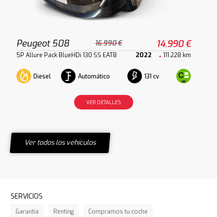
Peugeot 508
14.990 €
16.990 €
5P Allure Pack BlueHDi 130 SS EAT8
2022
111.228 km
Diesel
Automático
131 cv
VER DETALLES
Ver todos los vehículos
SERVICIOS
Garantía
Renting
Compramos tu coche