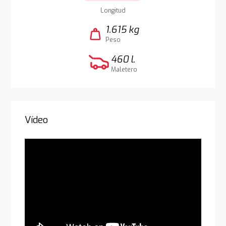
Longitud
1.615 kg
weight
Peso
460 l.
Maletero
Vídeo