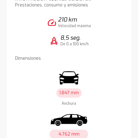
Prestaciones, consumo y emisiones
210 km
speed
Velocidad máxima
8,5 seg.
rocket
De 0 a 100 km/h
Dimensiones
1.847 mm
Anchura
4.762 mm