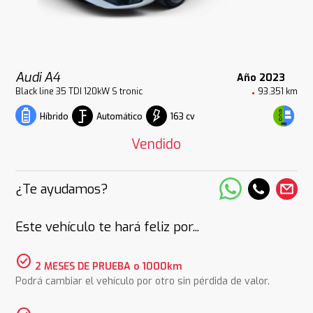
Audi A4
Año 2023
Black line 35 TDI 120kW S tronic
93.351 km
Automático
163 cv
Híbrido
Vendido
¿Te ayudamos?
Este vehículo te hará feliz por...
check_circle
2 MESES DE PRUEBA o 1000km
Podrá cambiar el vehículo por otro sin pérdida de valor.