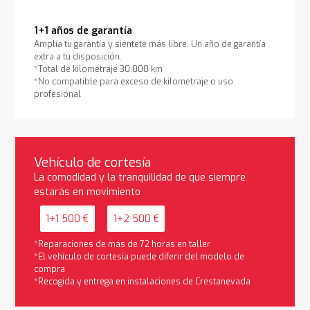
1+1 años de garantía
Amplía tu garantía y siéntete más libre. Un año de garantía
extra a tu disposición.
*Total de kilometraje 30.000 km
*No compatible para exceso de kilometraje o uso
profesional
Vehículo de cortesía
La comodidad y la tranquilidad de que siempre
estarás en movimiento
1+1 500 €
1+2 500 €
*Reparaciones de más de 72 horas en taller
*El vehículo de cortesía puede diferir del modelo de
compra
*Recogida y entrega en instalaciones de Crestanevada