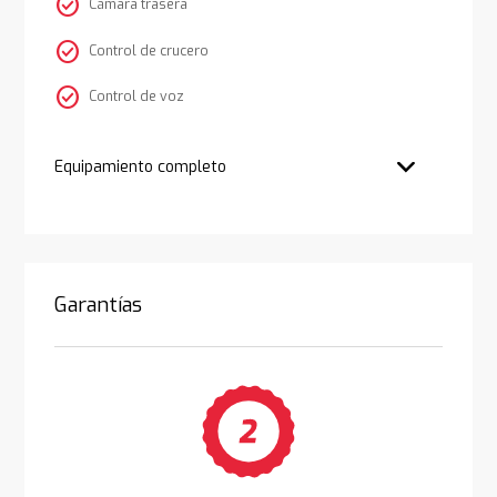
check_circle
Cámara trasera
check_circle
Control de crucero
check_circle
Control de voz
Equipamiento completo
Garantías