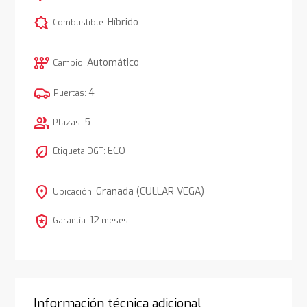
comic_bubble
Híbrido
Combustible:
auto_transmission
Automático
Cambio:
4
Puertas:
group
5
Plazas:
nest_eco_leaf
ECO
Etiqueta DGT:
location_on
Granada (CULLAR VEGA)
Ubicación:
local_police
12
Garantía:
meses
Información técnica adicional