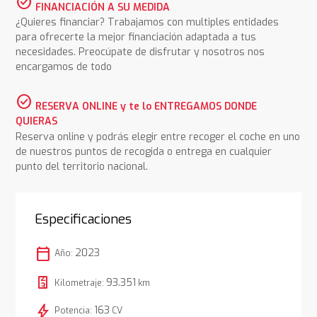
check_circle
FINANCIACIÓN A SU MEDIDA
¿Quieres financiar? Trabajamos con multiples entidades
para ofrecerte la mejor financiación adaptada a tus
necesidades. Preocúpate de disfrutar y nosotros nos
encargamos de todo
check_circle
RESERVA ONLINE y te lo ENTREGAMOS DONDE
QUIERAS
Reserva online y podrás elegir entre recoger el coche en uno
de nuestros puntos de recogida o entrega en cualquier
punto del territorio nacional.
Especificaciones
calendar_today
2023
Año:
93.351
Kilometraje:
km
bolt
163
Potencia:
CV