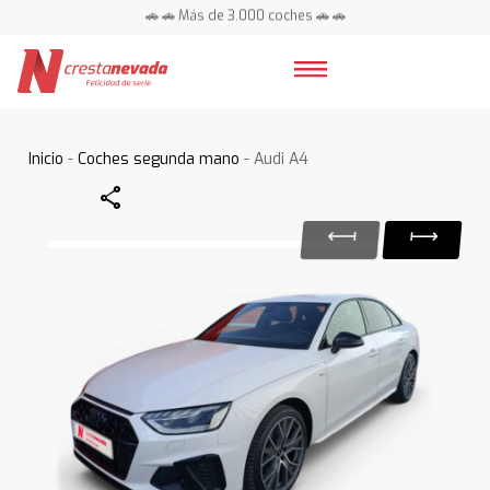
🚗 🚗 Más de 3.000 coches 🚗 🚗
📍 Centros en toda España ⭐
Inicio
-
Coches segunda mano
- Audi A4
Share