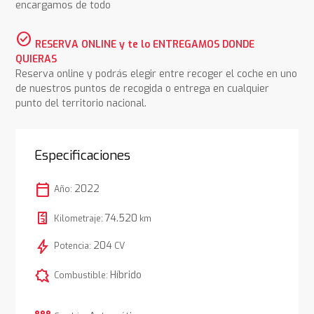
encargamos de todo
check_circle
RESERVA ONLINE y te lo ENTREGAMOS DONDE
QUIERAS
Reserva online y podrás elegir entre recoger el coche en uno
de nuestros puntos de recogida o entrega en cualquier
punto del territorio nacional.
Especificaciones
calendar_today
2022
Año:
74.520
Kilometraje:
km
bolt
204
Potencia:
CV
comic_bubble
Híbrido
Combustible: