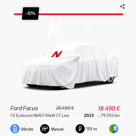
-10%
Ford Focus
18.490 €
20.490 €
1.0 Ecoboost MHEV 114kW ST-Line
2023
79.593 km
155 cv
Híbrido
Manual