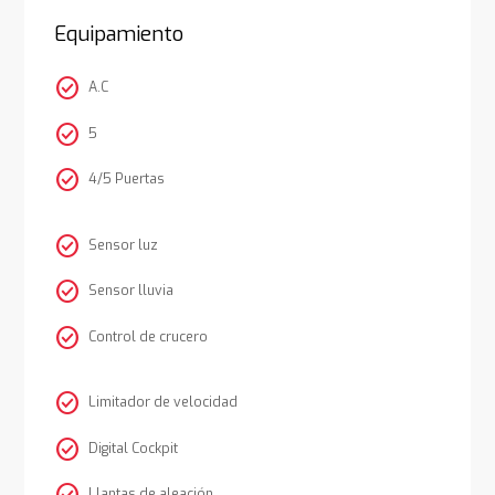
Equipamiento
check_circle
A.C
check_circle
5
check_circle
4/5 Puertas
check_circle
Sensor luz
check_circle
Sensor lluvia
check_circle
Control de crucero
check_circle
Limitador de velocidad
check_circle
Digital Cockpit
Llantas de aleación