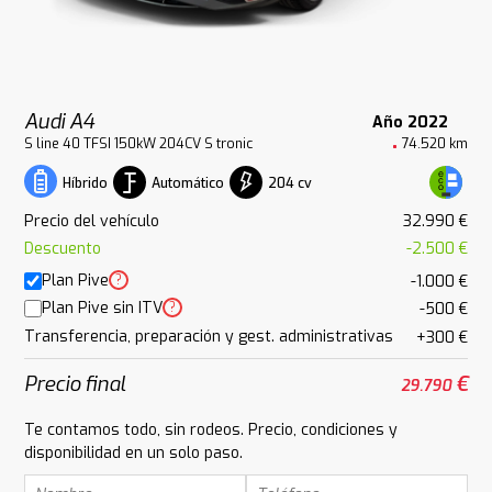
Audi A4
Año 2022
S line 40 TFSI 150kW 204CV S tronic
74.520 km
Automático
204 cv
Híbrido
Precio del vehículo
32.990 €
Descuento
-2.500 €
Plan Pive
?
-1.000 €
Plan Pive sin ITV
?
-500 €
Transferencia, preparación y gest. administrativas
+300 €
Precio final
€
29.790
Te contamos todo, sin rodeos. Precio, condiciones y
disponibilidad en un solo paso.