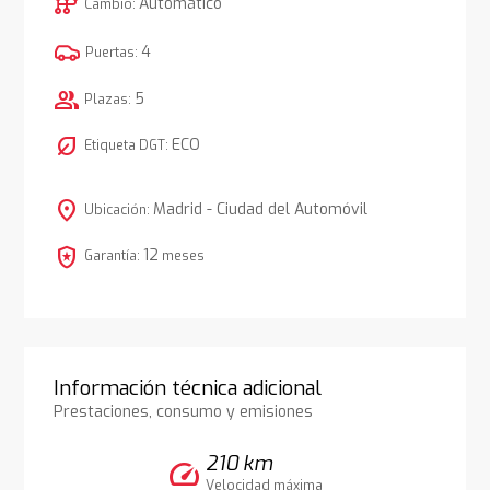
auto_transmission
Automático
Cambio:
4
Puertas:
group
5
Plazas:
nest_eco_leaf
ECO
Etiqueta DGT:
location_on
Madrid - Ciudad del Automóvil
Ubicación:
local_police
12
Garantía:
meses
Información técnica adicional
Prestaciones, consumo y emisiones
210 km
speed
Velocidad máxima