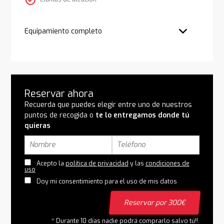
check_circle
Equipamiento completo
Reservar ahora
Recuerda que puedes elegir entre uno de nuestros
puntos de recogida o
te lo entregamos donde tú
quieras
Acepto la
política de privacidad
y las
condiciones de
uso
Doy mi consentimiento para el uso de mis datos
Reservar por 300€
* Durante 10 días nadie podrá comprarlo salvo tú!!.