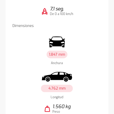
7,1 seg.
rocket
De 0 a 100 km/h
Dimensiones
1.847 mm
Anchura
4.762 mm
Longitud
1.560 kg
weight
Peso