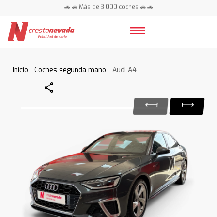
🚗 🚗 Más de 3.000 coches 🚗 🚗
📍 Centros en toda España ⭐
Inicio
-
Coches segunda mano
- Audi A4
Share