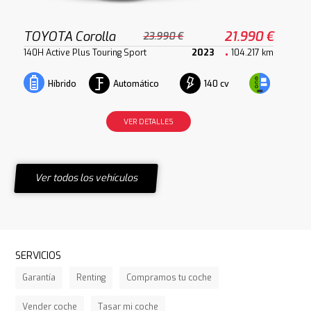
TOYOTA Corolla
21.990 €
23.990 €
140H Active Plus Touring Sport
2023
104.217 km
Automático
140 cv
Híbrido
VER DETALLES
Ver todos los vehículos
SERVICIOS
Garantía
Renting
Compramos tu coche
Vender coche
Tasar mi coche