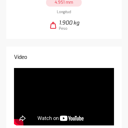
4.951 mm
Longitud
1.900 kg
weight
Peso
Vídeo