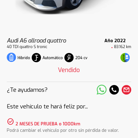
Audi A6 allroad quattro
Año 2022
40 TDI quattro S tronic
83.162 km
Automático
204 cv
Híbrido
Vendido
¿Te ayudamos?
Este vehículo te hará feliz por...
check_circle
2 MESES DE PRUEBA o 1000km
Podrá cambiar el vehículo por otro sin pérdida de valor.