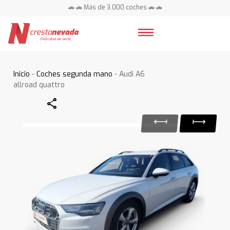
🚗 🚗 Más de 3.000 coches 🚗 🚗
📍 Centros en toda España ⭐
Inicio
-
Coches segunda mano
- Audi A6
allroad quattro
Share