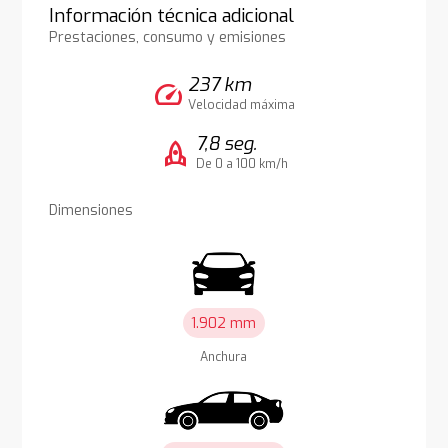
Información técnica adicional
Prestaciones, consumo y emisiones
237 km
speed
Velocidad máxima
7,8 seg.
rocket
De 0 a 100 km/h
Dimensiones
1.902 mm
Anchura