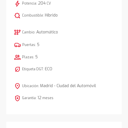
bolt
204
Potencia:
CV
comic_bubble
Híbrido
Combustible:
auto_transmission
Automático
Cambio:
5
Puertas:
group
5
Plazas:
nest_eco_leaf
ECO
Etiqueta DGT:
location_on
Madrid - Ciudad del Automóvil
Ubicación:
local_police
12
Garantía:
meses