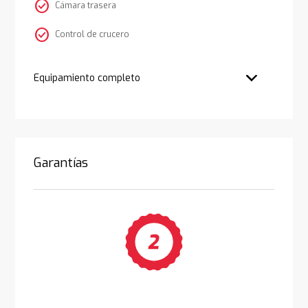
check_circle
Cámara trasera
check_circle
Control de crucero
Equipamiento completo
Garantías