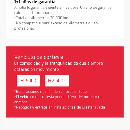
1+1 años de garantía
Amplía tu garantía y siéntete más libre. Un año de garantía
extra a tu disposición.
*Total de kilometraje 30.000 km
*No compatible para exceso de kilometraje o uso
profesional
Vehículo de cortesía
La comodidad y la tranquilidad de que siempre
estarás en movimiento
1+1 500 €
1+2 500 €
*Reparaciones de más de 72 horas en taller
*El vehículo de cortesía puede diferir del modelo de
compra
*Recogida y entrega en instalaciones de Crestanevada