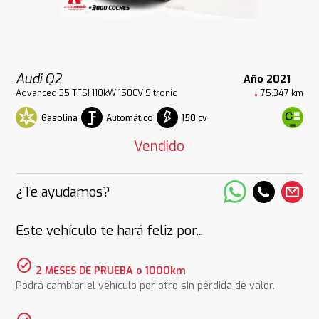
Audi Q2
Año 2021
Advanced 35 TFSI 110kW 150CV S tronic
75.347 km
Gasolina
Automático
150 cv
Vendido
¿Te ayudamos?
Este vehículo te hará feliz por...
check_circle
2 MESES DE PRUEBA o 1000km
Podrá cambiar el vehículo por otro sin pérdida de valor.