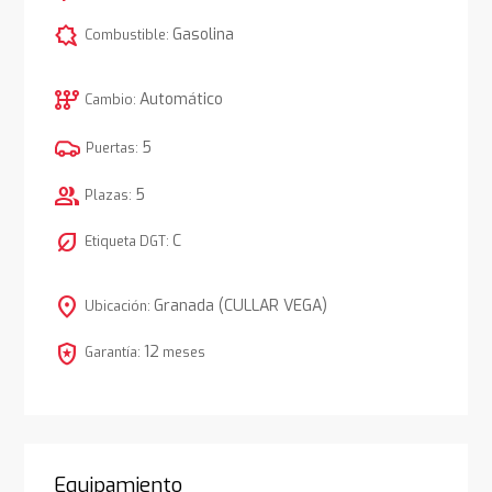
comic_bubble
Gasolina
Combustible:
auto_transmission
Automático
Cambio:
5
Puertas:
group
5
Plazas:
nest_eco_leaf
C
Etiqueta DGT:
location_on
Granada (CULLAR VEGA)
Ubicación:
local_police
12
Garantía:
meses
Equipamiento