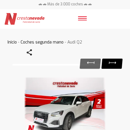
🚗 🚗 Más de 3.000 coches 🚗 🚗
📍 Centros en toda España ⭐
Inicio
-
Coches segunda mano
- Audi Q2
Share