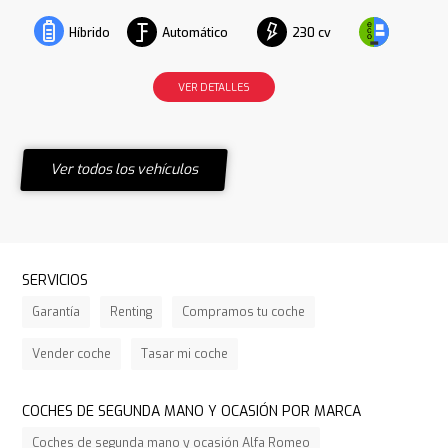
Automático
230 cv
Híbrido
VER DETALLES
Ver todos los vehículos
SERVICIOS
Garantía
Renting
Compramos tu coche
Vender coche
Tasar mi coche
COCHES DE SEGUNDA MANO Y OCASIÓN POR MARCA
Coches de segunda mano y ocasión Alfa Romeo