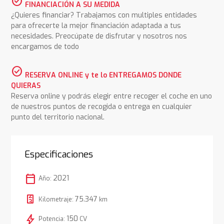
check_circle
FINANCIACIÓN A SU MEDIDA
¿Quieres financiar? Trabajamos con multiples entidades
para ofrecerte la mejor financiación adaptada a tus
necesidades. Preocúpate de disfrutar y nosotros nos
encargamos de todo
check_circle
RESERVA ONLINE y te lo ENTREGAMOS DONDE
QUIERAS
Reserva online y podrás elegir entre recoger el coche en uno
de nuestros puntos de recogida o entrega en cualquier
punto del territorio nacional.
Especificaciones
calendar_today
2021
Año:
75.347
Kilometraje:
km
bolt
150
Potencia:
CV