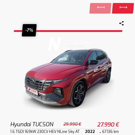
-7%
Hyundai TUCSON
27.990 €
29.990 €
1.6 TGDI 169kW 230CV HEV NLine Sky AT
2022
67.136 km