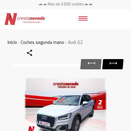
🚗 🚗 Más de 3.000 coches 🚗 🚗
📍 Centros en toda España ⭐
Inicio
-
Coches segunda mano
- Audi Q2
Share