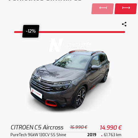
-12%
CITROEN C5 Aircross
14.990 €
16.990 €
PureTech 96kW 130CV SS Shine
2019
61.763 km