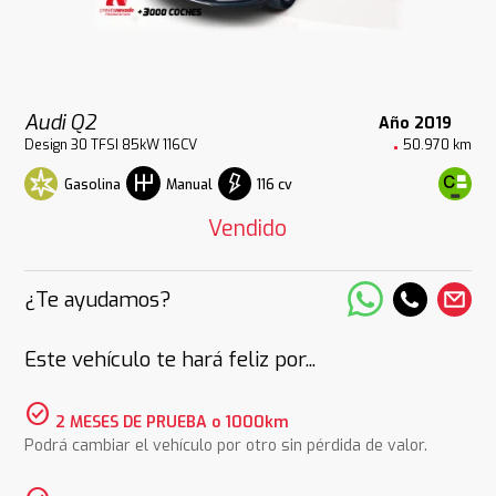
Audi Q2
Año 2019
Design 30 TFSI 85kW 116CV
50.970 km
Gasolina
116 cv
Manual
Vendido
¿Te ayudamos?
Este vehículo te hará feliz por...
check_circle
2 MESES DE PRUEBA o 1000km
Podrá cambiar el vehículo por otro sin pérdida de valor.