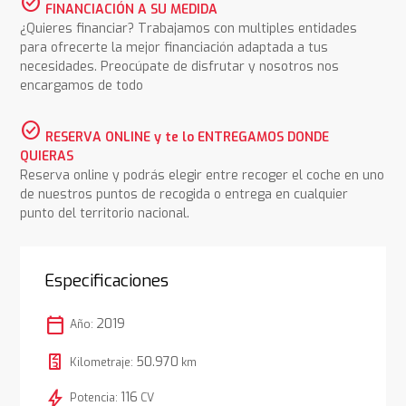
check_circle
FINANCIACIÓN A SU MEDIDA
¿Quieres financiar? Trabajamos con multiples entidades
para ofrecerte la mejor financiación adaptada a tus
necesidades. Preocúpate de disfrutar y nosotros nos
encargamos de todo
check_circle
RESERVA ONLINE y te lo ENTREGAMOS DONDE
QUIERAS
Reserva online y podrás elegir entre recoger el coche en uno
de nuestros puntos de recogida o entrega en cualquier
punto del territorio nacional.
Especificaciones
calendar_today
2019
Año:
50.970
Kilometraje:
km
bolt
116
Potencia:
CV