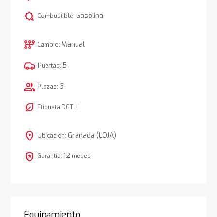
comic_bubble
Gasolina
Combustible:
auto_transmission
Manual
Cambio:
5
Puertas:
group
5
Plazas:
nest_eco_leaf
C
Etiqueta DGT:
location_on
Granada (LOJA)
Ubicación:
local_police
12
Garantía:
meses
Equipamiento