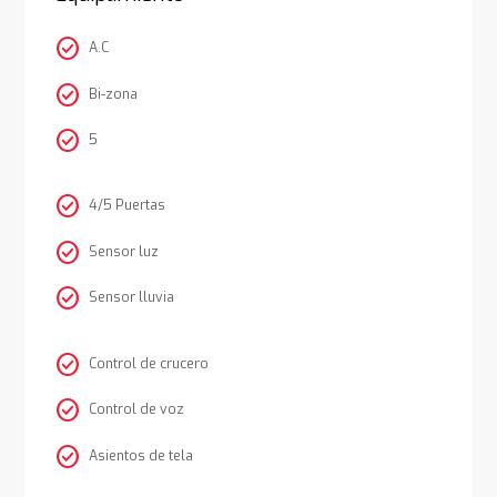
check_circle
A.C
check_circle
Bi-zona
check_circle
5
check_circle
4/5 Puertas
check_circle
Sensor luz
check_circle
Sensor lluvia
check_circle
Control de crucero
check_circle
Control de voz
check_circle
Asientos de tela