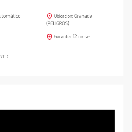
location_on
utomático
Granada
Ubicación:
(PELIGROS)
5
local_police
12
Garantía:
meses
C
DGT: