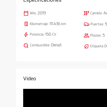
calendar_today
auto_transmission
2019
A
Año:
Cambio:
111.436
Kilometraje:
km
Puertas:
bolt
150
Potencia:
CV
group
5
Plazas:
comic_bubble
Diesel
Combustible:
nest_eco_leaf
Etiqueta 
Vídeo