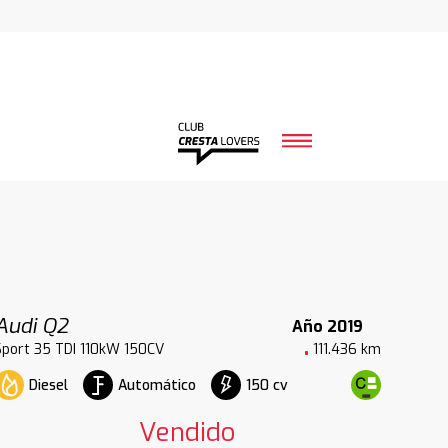
Audi Q2
Año 2019
Sport 35 TDI 110kW 150CV
111.436 km
Diesel
Automático
150 cv
Vendido