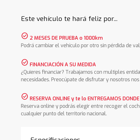
Este vehículo te hará feliz por...
check_circle
2 MESES DE PRUEBA o 1000km
Podrá cambiar el vehículo por otro sin pérdida de val
check_circle
FINANCIACIÓN A SU MEDIDA
¿Quieres financiar? Trabajamos con multiples entida
necesidades. Preocúpate de disfrutar y nosotros n
check_circle
RESERVA ONLINE y te lo ENTREGAMOS DONDE
Reserva online y podrás elegir entre recoger el coc
cualquier punto del territorio nacional.
Especificaciones