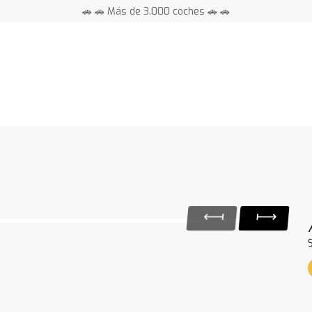
🚗 🚗 Más de 3.000 coches 🚗 🚗
📍 Centros en toda España ⭐