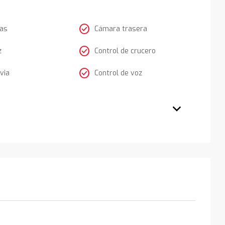
check_circle
tas
Cámara trasera
check_circle
z
Control de crucero
check_circle
via
Control de voz