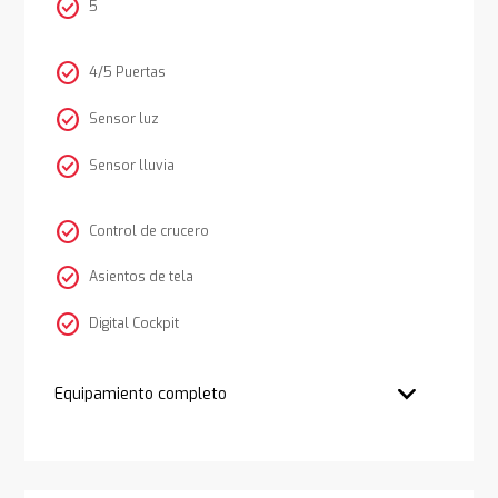
check_circle
5
check_circle
4/5 Puertas
check_circle
Sensor luz
check_circle
Sensor lluvia
check_circle
Control de crucero
check_circle
Asientos de tela
check_circle
Digital Cockpit
Equipamiento completo