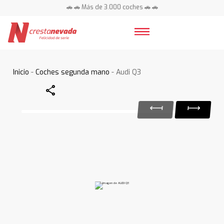
🚗 🚗 Más de 3.000 coches 🚗 🚗
📍 Centros en toda España ⭐
Inicio
-
Coches segunda mano
- Audi Q3
Share