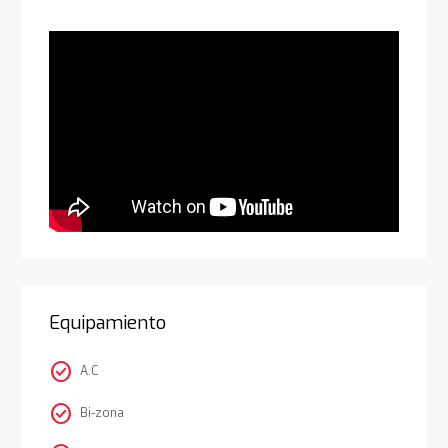
Equipamiento
check_circle
A.C
check_circle
Bi-zona