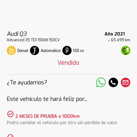
Audi Q3
Año 2021
Advanced 35 TDI 110kW 150CV
65.499 km
Diesel
Automático
150 cv
Vendido
¿Te ayudamos?
Este vehículo te hará feliz por...
check_circle
2 MESES DE PRUEBA o 1000km
Podrá cambiar el vehículo por otro sin pérdida de valor.