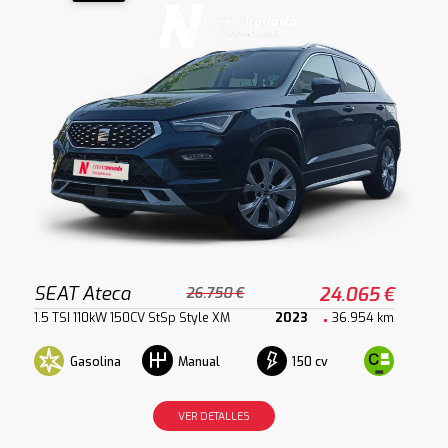
SEAT Ateca
24.065 €
26.750 €
1.5 TSI 110kW 150CV StSp Style XM
2023
36.954 km
Gasolina
150 cv
Manual
VER DETALLES