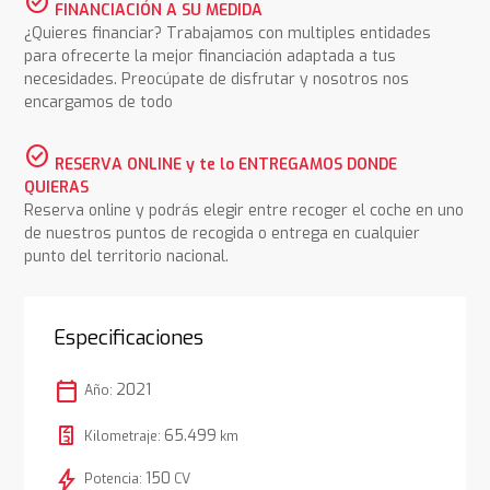
check_circle
FINANCIACIÓN A SU MEDIDA
¿Quieres financiar? Trabajamos con multiples entidades
para ofrecerte la mejor financiación adaptada a tus
necesidades. Preocúpate de disfrutar y nosotros nos
encargamos de todo
check_circle
RESERVA ONLINE y te lo ENTREGAMOS DONDE
QUIERAS
Reserva online y podrás elegir entre recoger el coche en uno
de nuestros puntos de recogida o entrega en cualquier
punto del territorio nacional.
Especificaciones
calendar_today
2021
Año:
65.499
Kilometraje:
km
bolt
150
Potencia:
CV