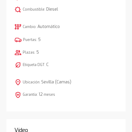
comic_bubble
Diesel
Combustible:
auto_transmission
Automático
Cambio:
5
Puertas:
group
5
Plazas:
nest_eco_leaf
C
Etiqueta DGT:
location_on
Sevilla (Camas)
Ubicación:
local_police
12
Garantía:
meses
Vídeo