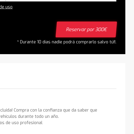
 de uso
Reservar por 300€
* Durante 10 días nadie podrá comprarlo salvo tú!!.
ncluida! Compra con la confianza que da saber que
ehículos durante todo un año.
los de uso profesional