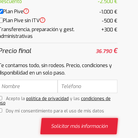
Descuento
-2.500 €
Plan Pive
?
-1.000 €
Plan Pive sin ITV
?
-500 €
Transferencia, preparación y gest.
+300 €
administrativas
Precio final
€
36.790
Te contamos todo, sin rodeos. Precio, condiciones y
disponibilidad en un solo paso.
Acepto la
política de privacidad
y las
condiciones de
uso
Doy mi consentimiento para el uso de mis datos
Solicitar más información