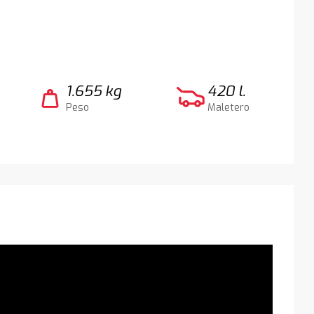
1.655 kg
420 l.
weight
Peso
Maletero