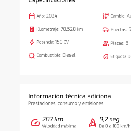
calendar_today
auto_transmission
2024
A
Año:
Cambio:
70.528
Kilometraje:
km
Puertas:
bolt
150
Potencia:
CV
group
5
Plazas:
comic_bubble
Diesel
Combustible:
nest_eco_leaf
Etiqueta 
Información técnica adicional
Prestaciones, consumo y emisiones
207 km
9,2 seg.
speed
rocket
Velocidad máxima
De 0 a 100 km/h