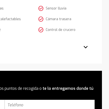
check_circle
tas
Sensor lluvia
check_circle
calefactables
Cámara trasera
check_circle
z
Control de crucero
os puntos de recogida o
te lo entregamos donde tú