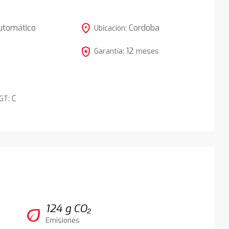
location_on
utomático
Cordoba
Ubicación:
local_police
12
5
Garantía:
meses
C
DGT:
124 g CO₂
eco
Emisiones