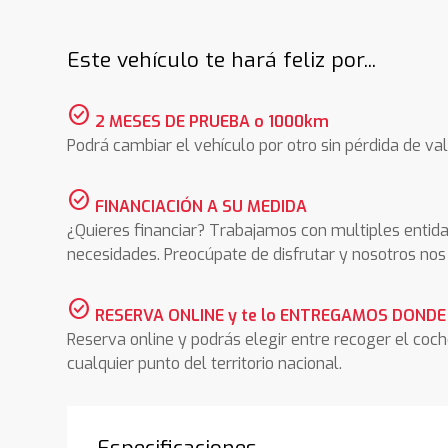
Este vehículo te hará feliz por...
check_circle
2 MESES DE PRUEBA o 1000km
Podrá cambiar el vehículo por otro sin pérdida de val
check_circle
FINANCIACIÓN A SU MEDIDA
¿Quieres financiar? Trabajamos con multiples entida
necesidades. Preocúpate de disfrutar y nosotros n
check_circle
RESERVA ONLINE y te lo ENTREGAMOS DONDE
Reserva online y podrás elegir entre recoger el coc
cualquier punto del territorio nacional.
Especificaciones