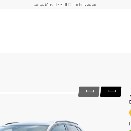
🚗 🚗 Más de 3.000 coches 🚗 🚗
📍 Centros en toda España ⭐