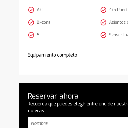
check_circle
check_circle
A.C
4/5 Puer
check_circle
check_circle
Bi-zona
Asientos 
check_circle
check_circle
5
Sensor lu
Equipamiento completo
Reservar ahora
Recuerda que puedes elegir entre uno de nuestr
quieras