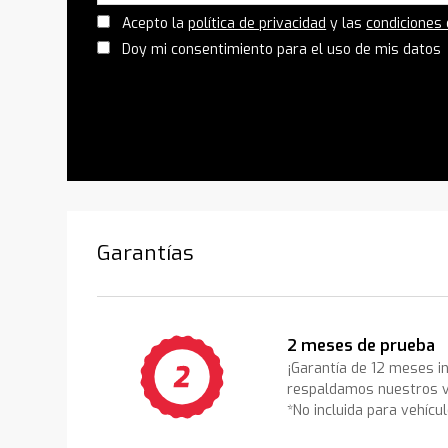
Acepto la
política de privacidad
y las
condiciones
Doy mi consentimiento para el uso de mis datos
Garantías
2 meses de prueba
¡Garantía de 12 meses i
respaldamos nuestros v
*No incluida para vehícu