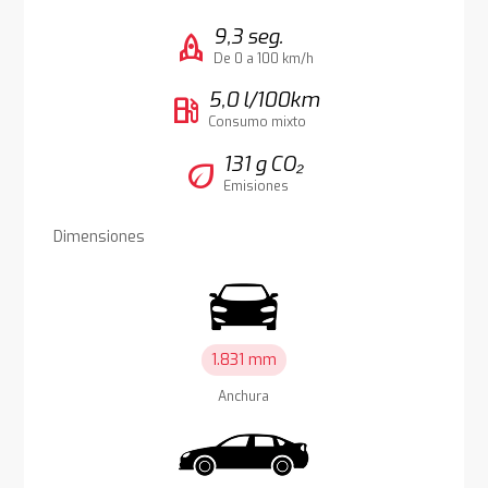
9,3 seg.
rocket
De 0 a 100 km/h
5,0 l/100km
local_gas_station
Consumo mixto
131 g CO₂
eco
Emisiones
Dimensiones
1.831 mm
Anchura