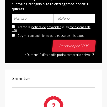
puntos de recogida o
te lo entregamos donde tú
quieras
Acepto la
política de privacidad
y las
condiciones de
uso
Doy mi consentimiento para el uso de mis datos
Reservar por 300€
* Durante 10 días nadie podrá comprarlo salvo tú!!.
Garantías