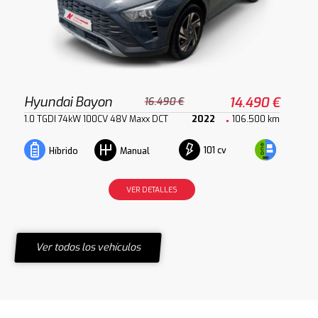
Hyundai Bayon
14.490 €
16.490 €
1.0 TGDI 74kW 100CV 48V Maxx DCT
2022
106.500 km
101 cv
Híbrido
Manual
VER DETALLES
Ver todos los vehículos