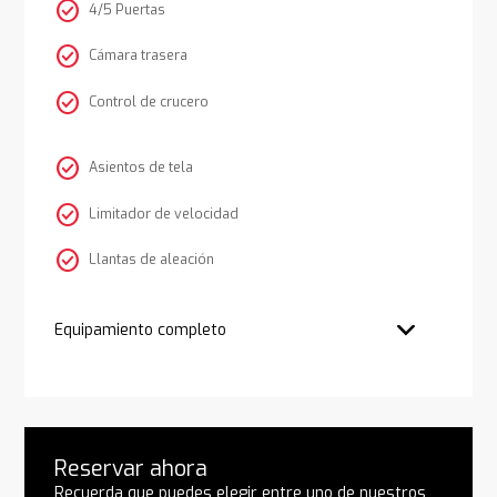
check_circle
4/5 Puertas
check_circle
Cámara trasera
check_circle
Control de crucero
check_circle
Asientos de tela
check_circle
Limitador de velocidad
check_circle
Llantas de aleación
Equipamiento completo
Reservar ahora
Recuerda que puedes elegir entre uno de nuestros