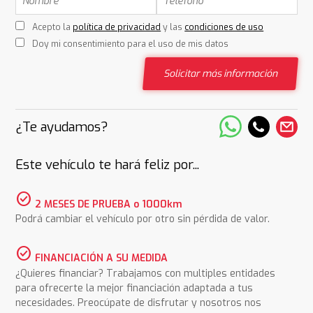
Acepto la
política de privacidad
y las
condiciones de uso
Doy mi consentimiento para el uso de mis datos
Solicitar más información
¿Te ayudamos?
Este vehículo te hará feliz por...
check_circle
2 MESES DE PRUEBA o 1000km
Podrá cambiar el vehículo por otro sin pérdida de valor.
check_circle
FINANCIACIÓN A SU MEDIDA
¿Quieres financiar? Trabajamos con multiples entidades
para ofrecerte la mejor financiación adaptada a tus
necesidades. Preocúpate de disfrutar y nosotros nos