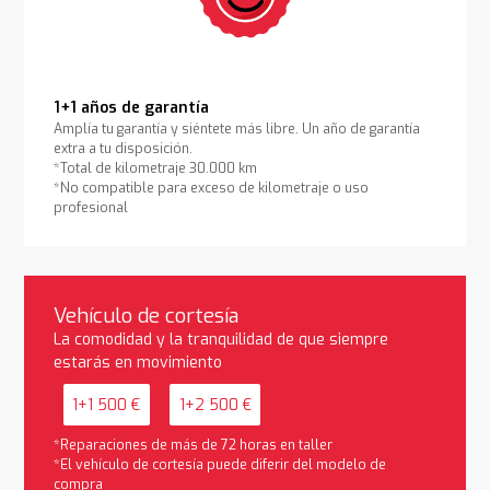
1+1 años de garantía
Amplía tu garantía y siéntete más libre. Un año de garantía
extra a tu disposición.
*Total de kilometraje 30.000 km
*No compatible para exceso de kilometraje o uso
profesional
Vehículo de cortesía
La comodidad y la tranquilidad de que siempre
estarás en movimiento
1+1 500 €
1+2 500 €
*Reparaciones de más de 72 horas en taller
*El vehículo de cortesía puede diferir del modelo de
compra