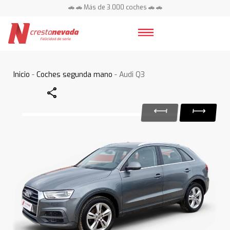
🚗 🚗 Más de 3.000 coches 🚗 🚗
📍 Centros en toda España ⭐
Inicio
-
Coches segunda mano
- Audi Q3
Share