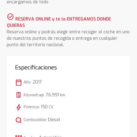
encargamos de todo
check_circle
RESERVA ONLINE y te lo ENTREGAMOS DONDE
QUIERAS
Reserva online y podrás elegir entre recoger el coche en uno
de nuestros puntos de recogida o entrega en cualquier
punto del territorio nacional.
Especificaciones
calendar_today
2017
Año:
76.991
Kilometraje:
km
bolt
150
Potencia:
CV
comic_bubble
Diesel
Combustible: