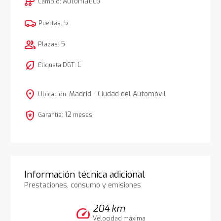
auto_transmission
Automático
Cambio:
5
Puertas:
group
5
Plazas:
nest_eco_leaf
C
Etiqueta DGT:
location_on
Madrid - Ciudad del Automóvil
Ubicación:
local_police
12
Garantía:
meses
Información técnica adicional
Prestaciones, consumo y emisiones
204 km
speed
Velocidad máxima