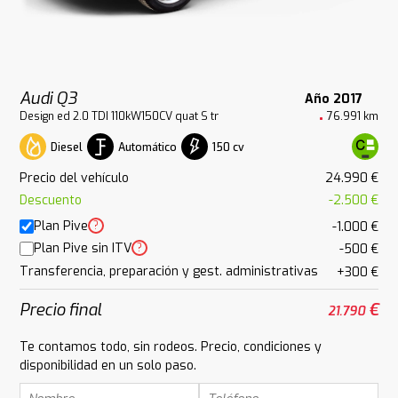
Audi Q3
Año 2017
Design ed 2.0 TDI 110kW150CV quat S tr
76.991 km
Diesel
Automático
150 cv
Precio del vehículo
24.990 €
Descuento
-2.500 €
Plan Pive
?
-1.000 €
Plan Pive sin ITV
?
-500 €
Transferencia, preparación y gest. administrativas
+300 €
Precio final
€
21.790
Te contamos todo, sin rodeos. Precio, condiciones y
disponibilidad en un solo paso.