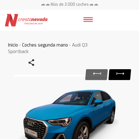
🚗 🚗 Más de 3.000 coches 🚗 🚗
📍 Centros en toda España ⭐
Inicio
-
Coches segunda mano
- Audi Q3
Sportback
Share