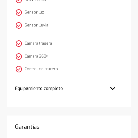
check_circle
Sensor luz
check_circle
Sensor lluvia
check_circle
Cámara trasera
check_circle
Cámara 360º
check_circle
Control de crucero
Equipamiento completo
Garantías