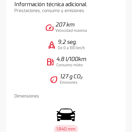
Información técnica adicional
Prestaciones, consumo y emisiones
207 km
speed
Velocidad máxima
9,2 seg.
rocket
De 0 a 100 km/h
4,8 l/100km
local_gas_station
Consumo mixto
127 g CO₂
eco
Emisiones
Dimensiones
1.840 mm