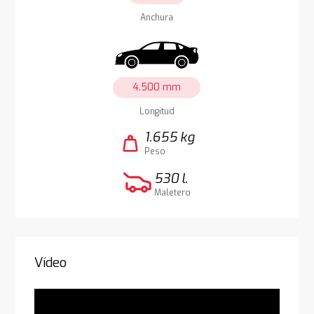
Anchura
4.500 mm
Longitud
1.655 kg
weight
Peso
530 l.
Maletero
Vídeo