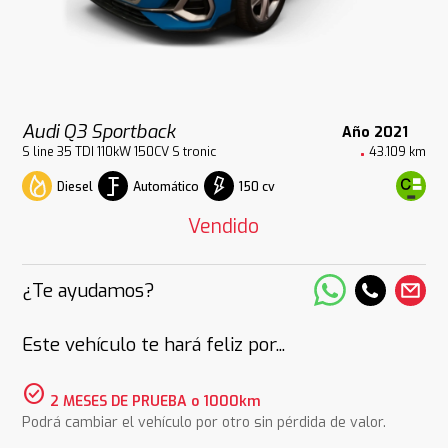
Audi Q3 Sportback
Año 2021
S line 35 TDI 110kW 150CV S tronic
43.109 km
Diesel
Automático
150 cv
Vendido
¿Te ayudamos?
Este vehículo te hará feliz por...
check_circle
2 MESES DE PRUEBA o 1000km
Podrá cambiar el vehículo por otro sin pérdida de valor.