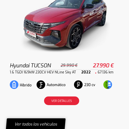
Hyundai TUCSON
27.990 €
29.990 €
1.6 TGDI 169kW 230CV HEV NLine Sky AT
2022
67.136 km
Automático
230 cv
Híbrido
VER DETALLES
Ver todos los vehículos