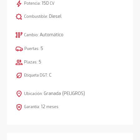
bolt
150
Potencia:
CV
comic_bubble
Diesel
Combustible:
auto_transmission
Automático
Cambio:
5
Puertas:
group
5
Plazas:
nest_eco_leaf
C
Etiqueta DGT:
location_on
Granada (PELIGROS)
Ubicación:
local_police
12
Garantía:
meses