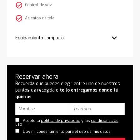
check_circle
Control de voz
check_circle
Asientos de tela
Equipamiento completo
Reservar ahora
Recuerda que puedes elegir entre uno de nuestros
puntos de recogida o
te lo entregamos donde tú
quieras
Acepto la
política de privacidad
y las
condiciones de
uso
Doy mi consentimiento para el uso de mis datos