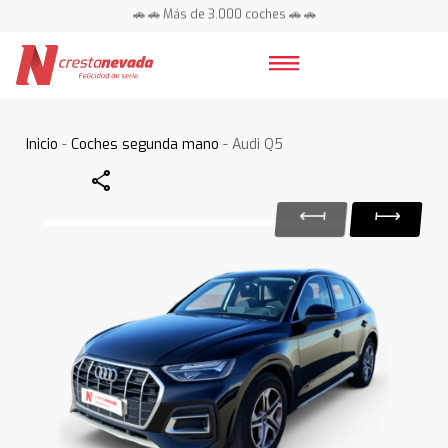
🚗 🚗 Más de 3.000 coches 🚗 🚗
📍 Centros en toda España ⭐
Inicio
-
Coches segunda mano
- Audi Q5
Share