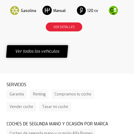
Gasolina
120 cv
Manual
VER DETALLES
Ver todos los vehículos
SERVICIOS
Garantía
Renting
Compramos tu coche
Vender coche
Tasar mi coche
COCHES DE SEGUNDA MANO Y OCASIÓN POR MARCA
Coches de segunda mano y ocasión Alfa Romeo