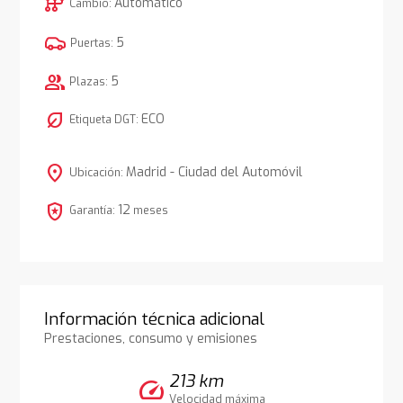
auto_transmission
Automático
Cambio:
5
Puertas:
group
5
Plazas:
nest_eco_leaf
ECO
Etiqueta DGT:
location_on
Madrid - Ciudad del Automóvil
Ubicación:
local_police
12
Garantía:
meses
Información técnica adicional
Prestaciones, consumo y emisiones
213 km
speed
Velocidad máxima