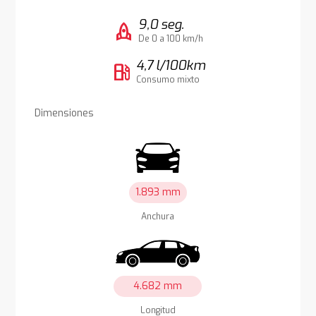
9,0 seg.
rocket
De 0 a 100 km/h
4,7 l/100km
local_gas_station
Consumo mixto
Dimensiones
1.893 mm
Anchura
4.682 mm
Longitud