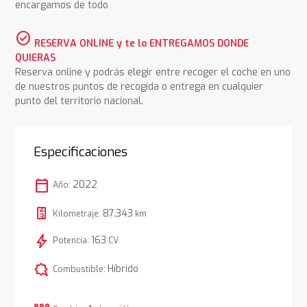
encargamos de todo
check_circle
RESERVA ONLINE y te lo ENTREGAMOS DONDE
QUIERAS
Reserva online y podrás elegir entre recoger el coche en uno
de nuestros puntos de recogida o entrega en cualquier
punto del territorio nacional.
Especificaciones
calendar_today
2022
Año:
87.343
Kilometraje:
km
bolt
163
Potencia:
CV
comic_bubble
Híbrido
Combustible: