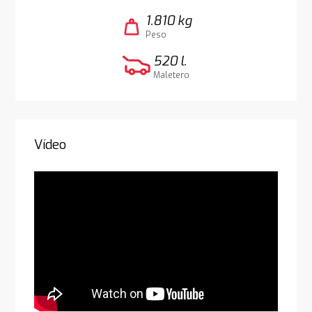
1.810 kg
weight
Peso
520 l.
Maletero
Vídeo