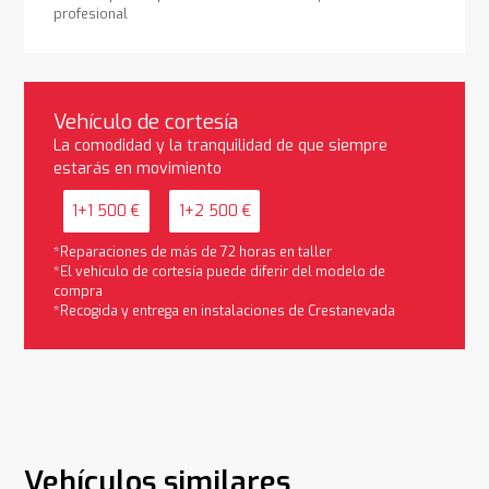
profesional
Vehículo de cortesía
La comodidad y la tranquilidad de que siempre
estarás en movimiento
1+1 500 €
1+2 500 €
*Reparaciones de más de 72 horas en taller
*El vehículo de cortesía puede diferir del modelo de
compra
*Recogida y entrega en instalaciones de Crestanevada
Vehículos similares