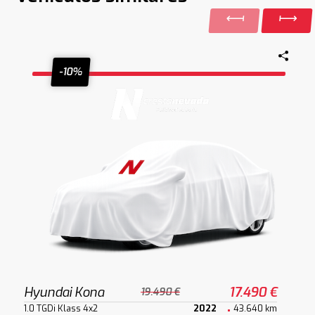
-10%
Hyundai Kona
17.490 €
19.490 €
1.0 TGDi Klass 4x2
2022
43.640 km