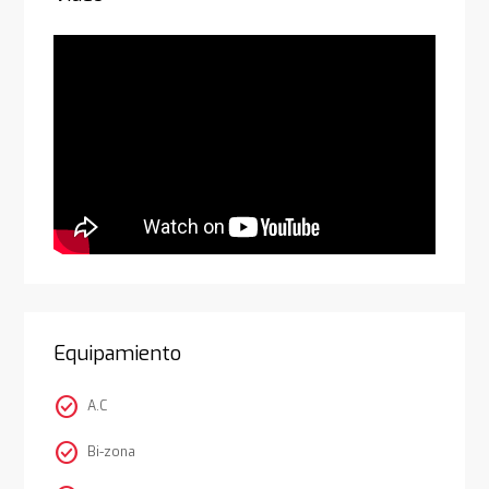
Equipamiento
check_circle
A.C
check_circle
Bi-zona