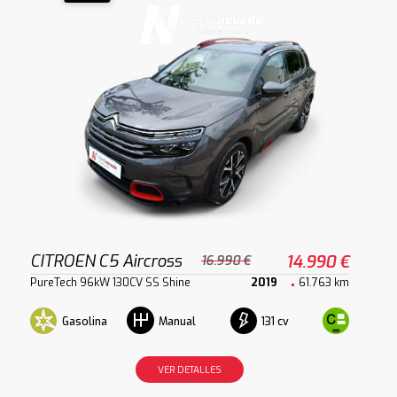
CITROEN C5 Aircross
14.990 €
16.990 €
PureTech 96kW 130CV SS Shine
2019
61.763 km
Gasolina
131 cv
Manual
VER DETALLES