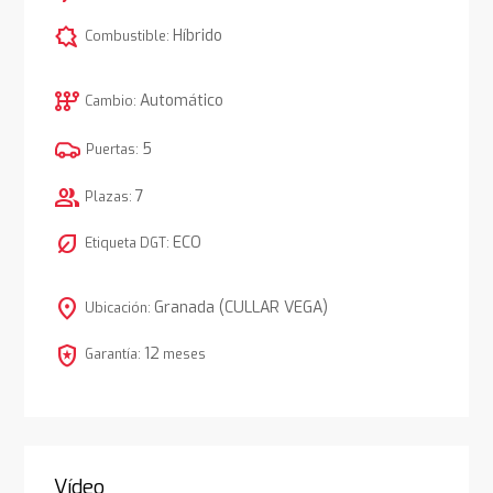
comic_bubble
Híbrido
Combustible:
auto_transmission
Automático
Cambio:
5
Puertas:
group
7
Plazas:
nest_eco_leaf
ECO
Etiqueta DGT:
location_on
Granada (CULLAR VEGA)
Ubicación:
local_police
12
Garantía:
meses
Vídeo