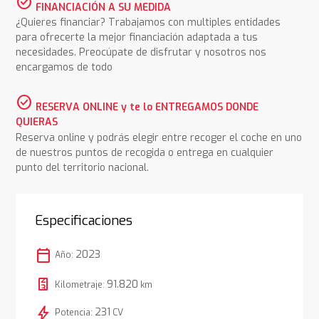
check_circle
FINANCIACIÓN A SU MEDIDA
¿Quieres financiar? Trabajamos con multiples entidades
para ofrecerte la mejor financiación adaptada a tus
necesidades. Preocúpate de disfrutar y nosotros nos
encargamos de todo
check_circle
RESERVA ONLINE y te lo ENTREGAMOS DONDE
QUIERAS
Reserva online y podrás elegir entre recoger el coche en uno
de nuestros puntos de recogida o entrega en cualquier
punto del territorio nacional.
Especificaciones
calendar_today
2023
Año:
91.820
Kilometraje:
km
bolt
231
Potencia:
CV