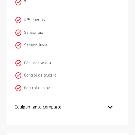
check_circle
7
check_circle
4/5 Puertas
check_circle
Sensor luz
check_circle
Sensor lluvia
check_circle
Cámara trasera
check_circle
Control de crucero
check_circle
Control de voz
Equipamiento completo