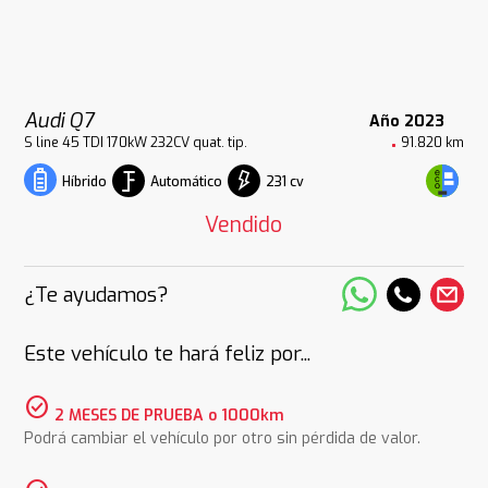
Audi Q7
Año 2023
S line 45 TDI 170kW 232CV quat. tip.
91.820 km
Automático
231 cv
Híbrido
Vendido
¿Te ayudamos?
Este vehículo te hará feliz por...
check_circle
2 MESES DE PRUEBA o 1000km
Podrá cambiar el vehículo por otro sin pérdida de valor.