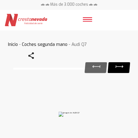
🚗 🚗 Más de 3.000 coches 🚗 🚗
📍 Centros en toda España ⭐
Inicio
-
Coches segunda mano
- Audi Q7
Share