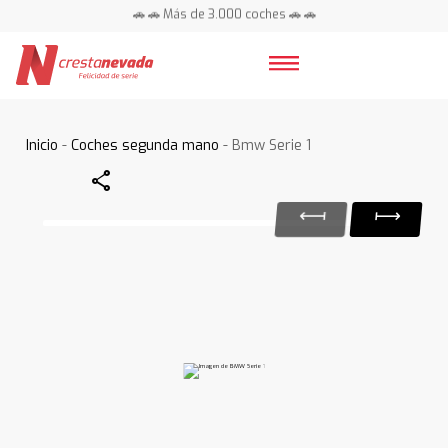
🚗 🚗 Más de 3.000 coches 🚗 🚗
📍 Centros en toda España ⭐
Inicio
-
Coches segunda mano
- Bmw Serie 1
Share