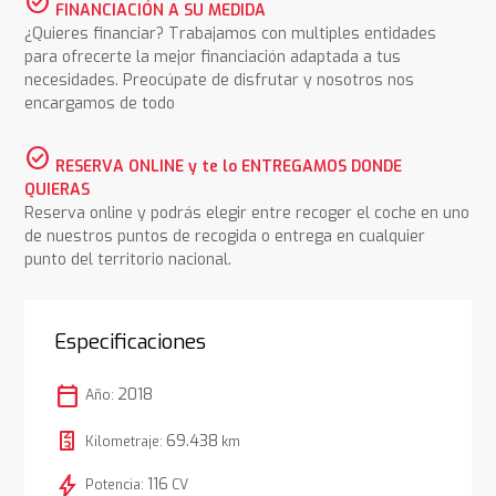
check_circle
FINANCIACIÓN A SU MEDIDA
¿Quieres financiar? Trabajamos con multiples entidades
para ofrecerte la mejor financiación adaptada a tus
necesidades. Preocúpate de disfrutar y nosotros nos
encargamos de todo
check_circle
RESERVA ONLINE y te lo ENTREGAMOS DONDE
QUIERAS
Reserva online y podrás elegir entre recoger el coche en uno
de nuestros puntos de recogida o entrega en cualquier
punto del territorio nacional.
Especificaciones
calendar_today
2018
Año:
69.438
Kilometraje:
km
bolt
116
Potencia:
CV