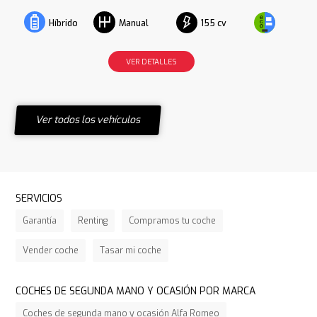
155 cv
Híbrido
Manual
VER DETALLES
Ver todos los vehículos
SERVICIOS
Garantía
Renting
Compramos tu coche
Vender coche
Tasar mi coche
COCHES DE SEGUNDA MANO Y OCASIÓN POR MARCA
Coches de segunda mano y ocasión Alfa Romeo