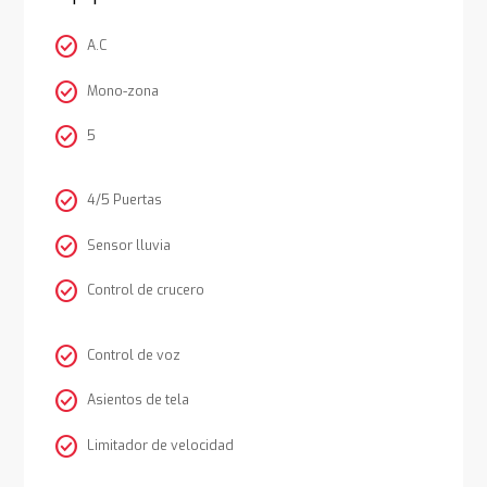
check_circle
A.C
check_circle
Mono-zona
check_circle
5
check_circle
4/5 Puertas
check_circle
Sensor lluvia
check_circle
Control de crucero
check_circle
Control de voz
check_circle
Asientos de tela
check_circle
Limitador de velocidad