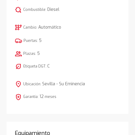
comic_bubble
Diesel
Combustible:
auto_transmission
Automático
Cambio:
5
Puertas:
group
5
Plazas:
nest_eco_leaf
C
Etiqueta DGT:
location_on
Sevilla - Su Eminencia
Ubicación:
local_police
12
Garantía:
meses
Equipamiento