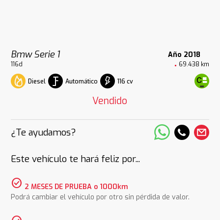
Bmw Serie 1
Año 2018
116d
69.438 km
Diesel
Automático
116 cv
Vendido
¿Te ayudamos?
Este vehículo te hará feliz por...
check_circle
2 MESES DE PRUEBA o 1000km
Podrá cambiar el vehículo por otro sin pérdida de valor.