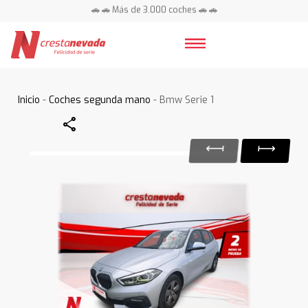
🚗 🚗 Más de 3.000 coches 🚗 🚗
📍 Centros en toda España ⭐
Inicio
-
Coches segunda mano
- Bmw Serie 1
Share