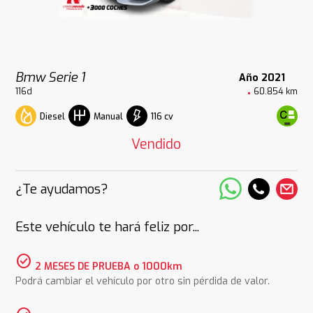
Bmw Serie 1
Año 2021
116d
60.854 km
Diesel
116 cv
Manual
Vendido
¿Te ayudamos?
Este vehículo te hará feliz por...
check_circle
2 MESES DE PRUEBA o 1000km
Podrá cambiar el vehículo por otro sin pérdida de valor.