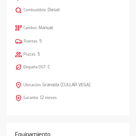
comic_bubble
Diesel
Combustible:
auto_transmission
Manual
Cambio:
5
Puertas:
group
5
Plazas:
nest_eco_leaf
C
Etiqueta DGT:
location_on
Granada (CULLAR VEGA)
Ubicación:
local_police
12
Garantía:
meses
Equipamiento