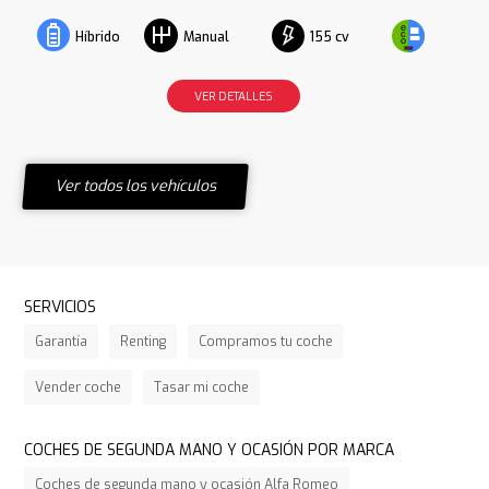
155 cv
Híbrido
Manual
VER DETALLES
Ver todos los vehículos
SERVICIOS
Garantía
Renting
Compramos tu coche
Vender coche
Tasar mi coche
COCHES DE SEGUNDA MANO Y OCASIÓN POR MARCA
Coches de segunda mano y ocasión Alfa Romeo