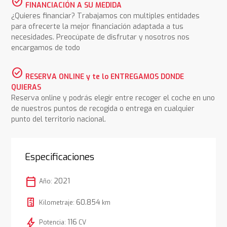
check_circle
FINANCIACIÓN A SU MEDIDA
¿Quieres financiar? Trabajamos con multiples entidades
para ofrecerte la mejor financiación adaptada a tus
necesidades. Preocúpate de disfrutar y nosotros nos
encargamos de todo
check_circle
RESERVA ONLINE y te lo ENTREGAMOS DONDE
QUIERAS
Reserva online y podrás elegir entre recoger el coche en uno
de nuestros puntos de recogida o entrega en cualquier
punto del territorio nacional.
Especificaciones
calendar_today
2021
Año:
60.854
Kilometraje:
km
bolt
116
Potencia:
CV