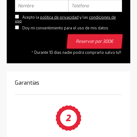
Acepto la
política de privacidad
y las
condiciones de
uso
Doy mi consentimiento para el uso de mis datos
Reservar por 300€
* Durante 10 días nadie podrá comprarlo salvo tú!!.
Garantías