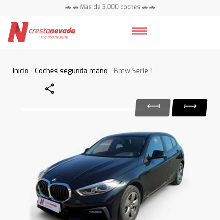
🚗 🚗 Más de 3.000 coches 🚗 🚗
📍 Centros en toda España ⭐
Inicio
-
Coches segunda mano
- Bmw Serie 1
Share