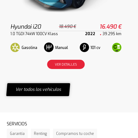
Hyundai i20
16.490 €
18.490 €
1.0 TGDI 74kW 100CV Klass
2022
39.295 km
Gasolina
101 cv
Manual
VER DETALLES
Ver todos los vehículos
SERVICIOS
Garantía
Renting
Compramos tu coche