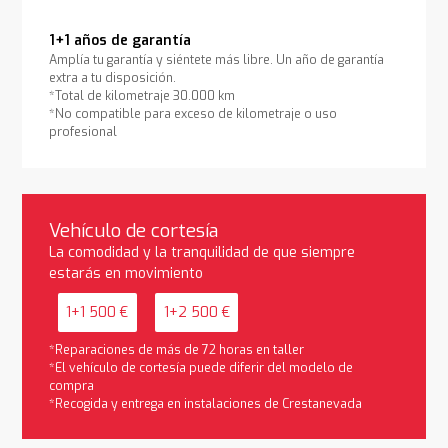
1+1 años de garantía
Amplía tu garantía y siéntete más libre. Un año de garantía
extra a tu disposición.
*Total de kilometraje 30.000 km
*No compatible para exceso de kilometraje o uso
profesional
Vehículo de cortesía
La comodidad y la tranquilidad de que siempre
estarás en movimiento
1+1 500 €
1+2 500 €
*Reparaciones de más de 72 horas en taller
*El vehículo de cortesía puede diferir del modelo de
compra
*Recogida y entrega en instalaciones de Crestanevada