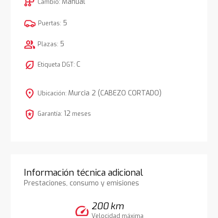
auto_transmission
Manual
Cambio:
5
Puertas:
group
5
Plazas:
nest_eco_leaf
C
Etiqueta DGT:
location_on
Murcia 2 (CABEZO CORTADO)
Ubicación:
local_police
12
Garantía:
meses
Información técnica adicional
Prestaciones, consumo y emisiones
200 km
speed
Velocidad máxima