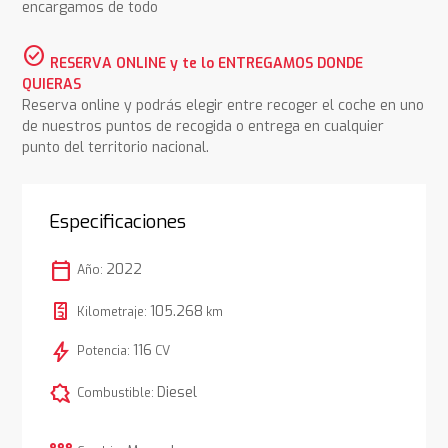
encargamos de todo
check_circle
RESERVA ONLINE y te lo ENTREGAMOS DONDE
QUIERAS
Reserva online y podrás elegir entre recoger el coche en uno
de nuestros puntos de recogida o entrega en cualquier
punto del territorio nacional.
Especificaciones
calendar_today
2022
Año:
105.268
Kilometraje:
km
bolt
116
Potencia:
CV
comic_bubble
Diesel
Combustible: