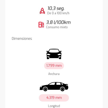
10,3 seg.
rocket
De 0 a 100 km/h
3,8 l/100km
local_gas_station
Consumo mixto
Dimensiones
1.799 mm
Anchura
4.319 mm
Longitud