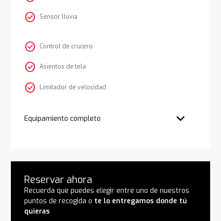
check_circle
Sensor lluvia
check_circle
Control de crucero
check_circle
Asientos de tela
check_circle
Limitador de velocidad
Equipamiento completo
Reservar ahora
Recuerda que puedes elegir entre uno de nuestros
puntos de recogida o
te lo entregamos donde tú
quieras