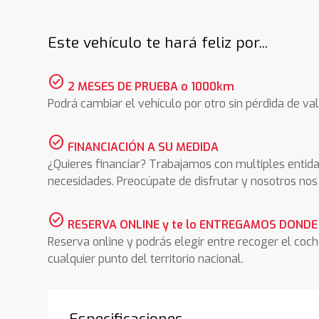
Este vehículo te hará feliz por...
check_circle
2 MESES DE PRUEBA o 1000km
Podrá cambiar el vehículo por otro sin pérdida de val
check_circle
FINANCIACIÓN A SU MEDIDA
¿Quieres financiar? Trabajamos con multiples entida
necesidades. Preocúpate de disfrutar y nosotros n
check_circle
RESERVA ONLINE y te lo ENTREGAMOS DONDE
Reserva online y podrás elegir entre recoger el coc
cualquier punto del territorio nacional.
Especificaciones