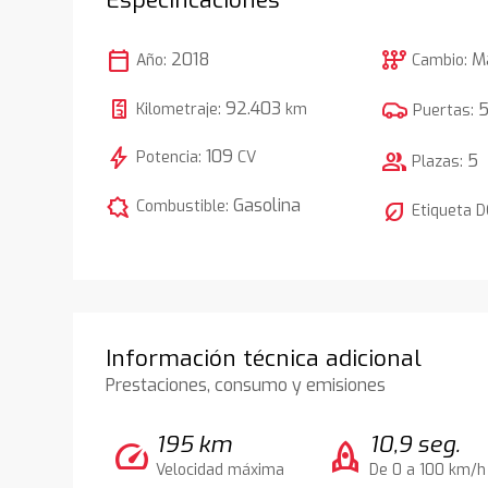
calendar_today
auto_transmission
2018
M
Año:
Cambio:
92.403
Kilometraje:
km
Puertas:
bolt
109
Potencia:
CV
group
5
Plazas:
comic_bubble
Gasolina
Combustible:
nest_eco_leaf
Etiqueta 
Información técnica adicional
Prestaciones, consumo y emisiones
195 km
10,9 seg.
speed
rocket
Velocidad máxima
De 0 a 100 km/h