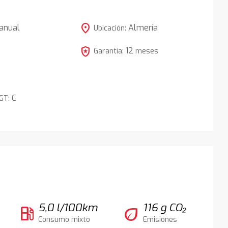
location_on
anual
Almería
Ubicación:
local_police
12
5
Garantía:
meses
C
DGT:
5,0 l/100km
116 g CO₂
local_gas_station
eco
Consumo mixto
Emisiones