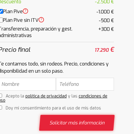
Descuento
-2.500 €
Plan Pive
?
-1.000 €
Plan Pive sin ITV
?
-500 €
Transferencia, preparación y gest.
+300 €
administrativas
Precio final
€
17.290
Te contamos todo, sin rodeos. Precio, condiciones y
disponibilidad en un solo paso.
Acepto la
política de privacidad
y las
condiciones de
uso
Doy mi consentimiento para el uso de mis datos
Solicitar más información