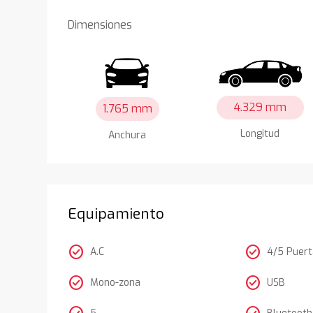
Dimensiones
4.329 mm
1.765 mm
Longitud
Anchura
Equipamiento
check_circle
check_circle
A.C
4/5 Puer
check_circle
check_circle
Mono-zona
USB
5
Bluetooth