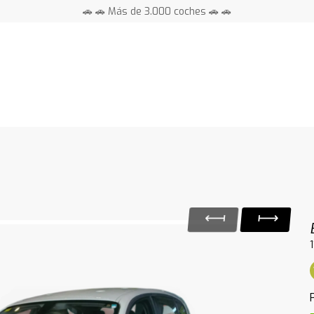
🚗 🚗 Más de 3.000 coches 🚗 🚗
📍 Centros en toda España ⭐
1