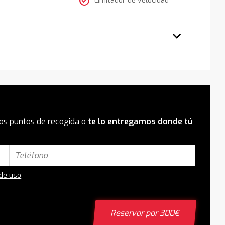
check_circle
os puntos de recogida o
te lo entregamos donde tú
 de uso
Reservar por 300€