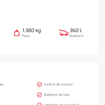
1.380 kg
360 l.
weight
Peso
Maletero
check_circle
tas
Control de crucero
check_circle
Asientos de tela
Limitador de velocidad