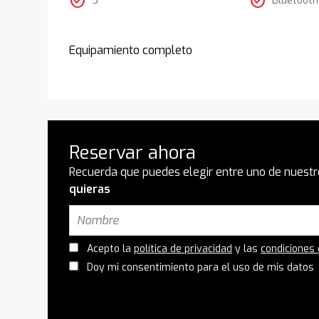
check_circle
check_circle
Equipamiento completo
Reservar ahora
Recuerda que puedes elegir entre uno de nuestr
quieras
Acepto la
política de privacidad
y las
condiciones
Doy mi consentimiento para el uso de mis datos