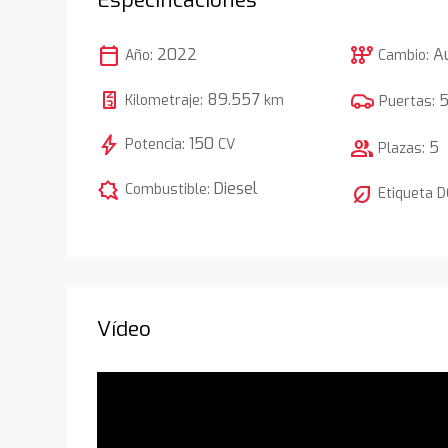
calendar_today
auto_transmission
2022
A
Año:
Cambio:
89.557
Kilometraje:
km
Puertas:
bolt
150
Potencia:
CV
group
5
Plazas:
comic_bubble
Diesel
Combustible:
nest_eco_leaf
Etiqueta 
Vídeo