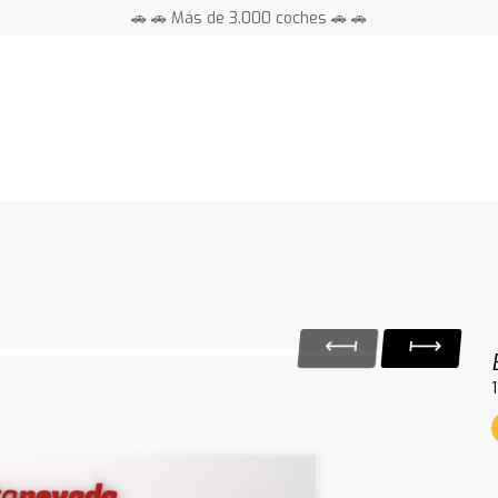
🚗 🚗 Más de 3.000 coches 🚗 🚗
📍 Centros en toda España ⭐