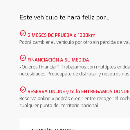
Este vehículo te hará feliz por...
check_circle
2 MESES DE PRUEBA o 1000km
Podrá cambiar el vehículo por otro sin pérdida de val
check_circle
FINANCIACIÓN A SU MEDIDA
¿Quieres financiar? Trabajamos con multiples entida
necesidades. Preocúpate de disfrutar y nosotros n
check_circle
RESERVA ONLINE y te lo ENTREGAMOS DONDE
Reserva online y podrás elegir entre recoger el coc
cualquier punto del territorio nacional.
Especificaciones