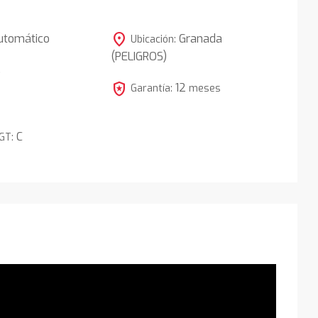
location_on
utomático
Granada
Ubicación:
(PELIGROS)
5
local_police
12
Garantía:
meses
C
DGT: