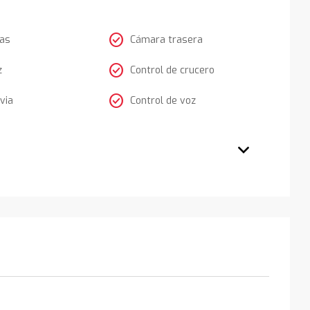
check_circle
tas
Cámara trasera
check_circle
z
Control de crucero
check_circle
via
Control de voz