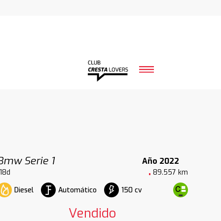
Bmw Serie 1
Año 2022
118d
89.557 km
Diesel
Automático
150 cv
Vendido