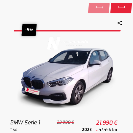
-8%
BMW Serie 1
21.990 €
23.990 €
116d
2023
47.456 km