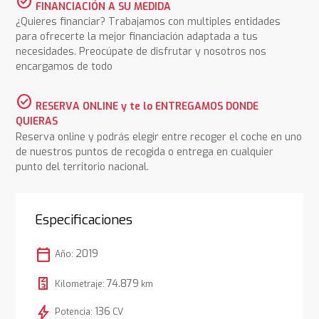
check_circle
FINANCIACIÓN A SU MEDIDA
¿Quieres financiar? Trabajamos con multiples entidades
para ofrecerte la mejor financiación adaptada a tus
necesidades. Preocúpate de disfrutar y nosotros nos
encargamos de todo
check_circle
RESERVA ONLINE y te lo ENTREGAMOS DONDE
QUIERAS
Reserva online y podrás elegir entre recoger el coche en uno
de nuestros puntos de recogida o entrega en cualquier
punto del territorio nacional.
Especificaciones
calendar_today
2019
Año:
74.879
Kilometraje:
km
bolt
136
Potencia:
CV