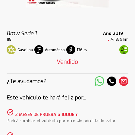
Bmw Serie 1
Año 2019
118i
74.879 km
Gasolina
Automático
136 cv
Vendido
¿Te ayudamos?
Este vehículo te hará feliz por...
check_circle
2 MESES DE PRUEBA o 1000km
Podrá cambiar el vehículo por otro sin pérdida de valor.