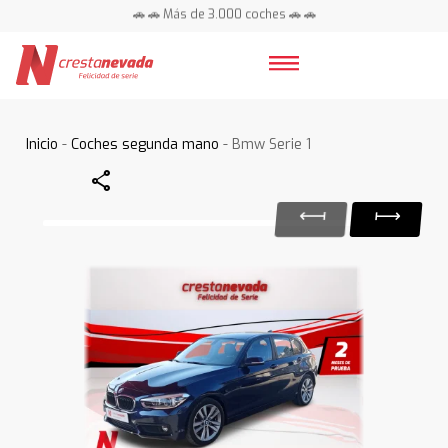
🚗 🚗 Más de 3.000 coches 🚗 🚗
📍 Centros en toda España ⭐
Inicio
-
Coches segunda mano
- Bmw Serie 1
Share