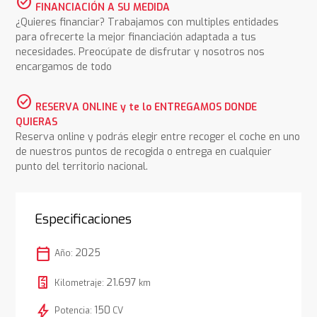
check_circle
FINANCIACIÓN A SU MEDIDA
¿Quieres financiar? Trabajamos con multiples entidades
para ofrecerte la mejor financiación adaptada a tus
necesidades. Preocúpate de disfrutar y nosotros nos
encargamos de todo
check_circle
RESERVA ONLINE y te lo ENTREGAMOS DONDE
QUIERAS
Reserva online y podrás elegir entre recoger el coche en uno
de nuestros puntos de recogida o entrega en cualquier
punto del territorio nacional.
Especificaciones
calendar_today
2025
Año:
21.697
Kilometraje:
km
bolt
150
Potencia:
CV