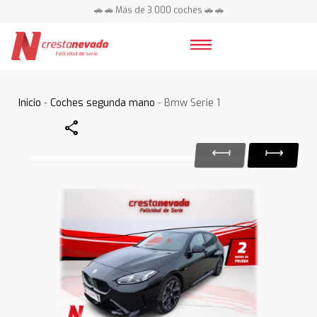
🚗 🚗 Más de 3.000 coches 🚗 🚗
📍 Centros en toda España ⭐
Inicio
-
Coches segunda mano
- Bmw Serie 1
Share