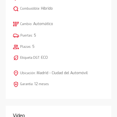
comic_bubble
Híbrido
Combustible:
auto_transmission
Automático
Cambio:
5
Puertas:
group
5
Plazas:
nest_eco_leaf
ECO
Etiqueta DGT:
location_on
Madrid - Ciudad del Automóvil
Ubicación:
local_police
12
Garantía:
meses
Vídeo