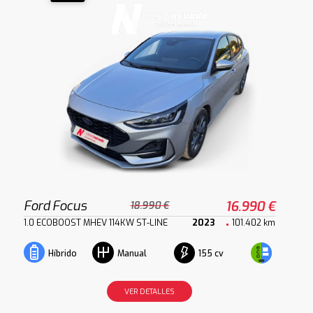
Ford Focus
16.990 €
18.990 €
1.0 ECOBOOST MHEV 114KW ST-LINE
2023
101.402 km
155 cv
Híbrido
Manual
VER DETALLES