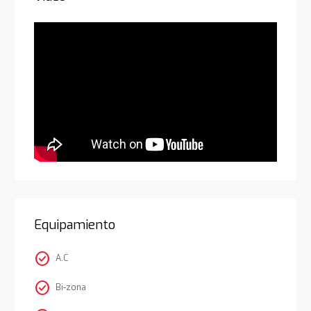
Equipamiento
check_circle
A.C
check_circle
Bi-zona