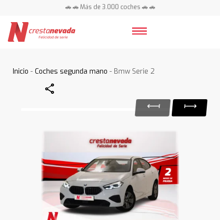
🚗 🚗 Más de 3.000 coches 🚗 🚗
📍 Centros en toda España ⭐
Inicio
-
Coches segunda mano
- Bmw Serie 2
Share