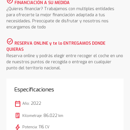
check_circle
FINANCIACIÓN A SU MEDIDA
¿Quieres financiar? Trabajamos con multiples entidades
para ofrecerte la mejor financiación adaptada a tus
necesidades. Preocúpate de disfrutar y nosotros nos
encargamos de todo
check_circle
RESERVA ONLINE y te lo ENTREGAMOS DONDE
QUIERAS
Reserva online y podrás elegir entre recoger el coche en uno
de nuestros puntos de recogida o entrega en cualquier
punto del territorio nacional.
Especificaciones
calendar_today
2022
Año:
86.022
Kilometraje:
km
bolt
116
Potencia:
CV