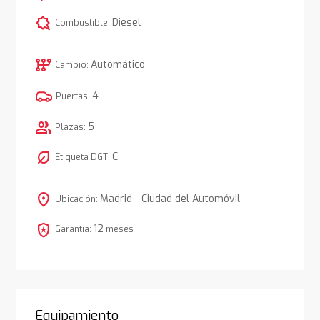
comic_bubble
Diesel
Combustible:
auto_transmission
Automático
Cambio:
4
Puertas:
group
5
Plazas:
nest_eco_leaf
C
Etiqueta DGT:
location_on
Madrid - Ciudad del Automóvil
Ubicación:
local_police
12
Garantía:
meses
Equipamiento