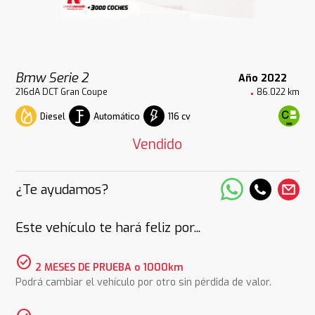
Bmw Serie 2
Año 2022
216dA DCT Gran Coupe
86.022 km
Diesel
Automático
116 cv
Vendido
¿Te ayudamos?
Este vehículo te hará feliz por...
check_circle
2 MESES DE PRUEBA o 1000km
Podrá cambiar el vehículo por otro sin pérdida de valor.