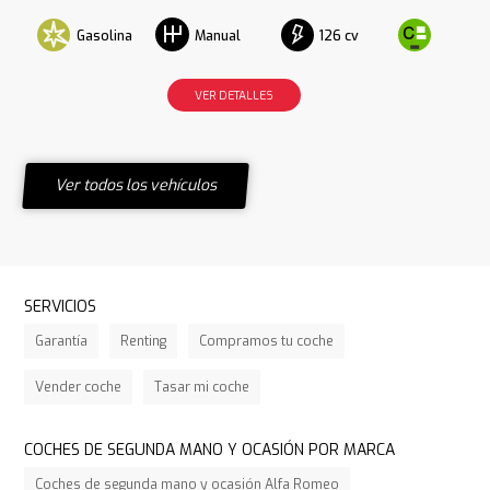
Gasolina
126 cv
Manual
VER DETALLES
Ver todos los vehículos
SERVICIOS
Garantía
Renting
Compramos tu coche
Vender coche
Tasar mi coche
COCHES DE SEGUNDA MANO Y OCASIÓN POR MARCA
Coches de segunda mano y ocasión Alfa Romeo