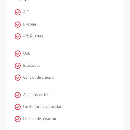
check_circle
A.C
check_circle
Bi-zona
check_circle
4/5 Puertas
check_circle
USB
check_circle
Bluetooth
check_circle
Control de crucero
check_circle
Asientos de tela
check_circle
Limitador de velocidad
check_circle
Llantas de aleación