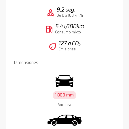
9,2 seg.
rocket
De 0 a 100 km/h
5,4 l/100km
local_gas_station
Consumo mixto
127 g CO₂
eco
Emisiones
Dimensiones
1.800 mm
Anchura