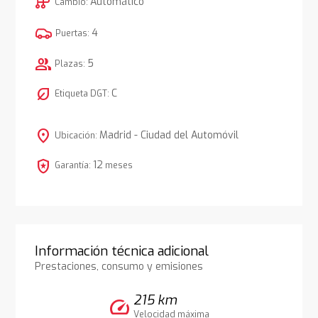
auto_transmission
Automático
Cambio:
4
Puertas:
group
5
Plazas:
nest_eco_leaf
C
Etiqueta DGT:
location_on
Madrid - Ciudad del Automóvil
Ubicación:
local_police
12
Garantía:
meses
Información técnica adicional
Prestaciones, consumo y emisiones
215 km
speed
Velocidad máxima