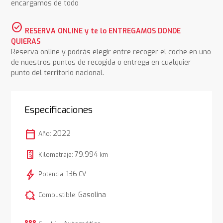
encargamos de todo
check_circle
RESERVA ONLINE y te lo ENTREGAMOS DONDE
QUIERAS
Reserva online y podrás elegir entre recoger el coche en uno
de nuestros puntos de recogida o entrega en cualquier
punto del territorio nacional.
Especificaciones
calendar_today
2022
Año:
79.994
Kilometraje:
km
bolt
136
Potencia:
CV
comic_bubble
Gasolina
Combustible: