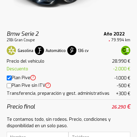
Bmw Serie 2
Año 2022
218i Gran Coupe
79.994 km
Gasolina
Automático
136 cv
Precio del vehículo
28.990 €
Descuento
-2.000 €
Plan Pive
?
-1.000 €
Plan Pive sin ITV
?
-500 €
Transferencia, preparación y gest. administrativas
+300 €
Precio final
€
26.290
Te contamos todo, sin rodeos. Precio, condiciones y
disponibilidad en un solo paso.