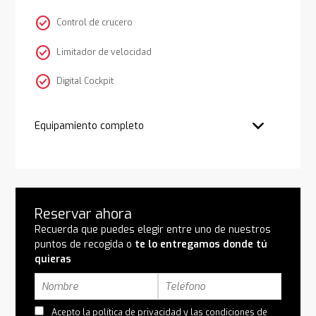
check_circle
Control de crucero
check_circle
Limitador de velocidad
check_circle
Digital Cockpit
Equipamiento completo
Reservar ahora
Recuerda que puedes elegir entre uno de nuestros
puntos de recogida o
te lo entregamos donde tú
quieras
Acepto la
política de privacidad
y las
condiciones de