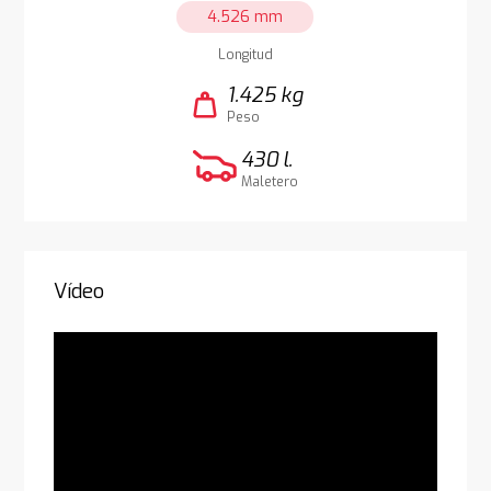
4.526 mm
Longitud
1.425 kg
weight
Peso
430 l.
Maletero
Vídeo