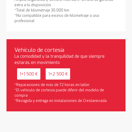
extra a tu disposición.
*Total de kilometraje 30.000 km
*No compatible para exceso de kilometraje o uso
profesional
Vehículo de cortesía
La comodidad y la tranquilidad de que siempre
estarás en movimiento
1+1 500 €
1+2 500 €
*Reparaciones de más de 72 horas en taller
*El vehículo de cortesía puede diferir del modelo de
compra
*Recogida y entrega en instalaciones de Crestanevada