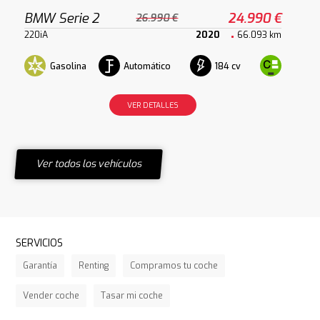
BMW Serie 2
24.990 €
26.990 €
220iA
2020
66.093 km
Gasolina
Automático
184 cv
VER DETALLES
Ver todos los vehículos
SERVICIOS
Garantía
Renting
Compramos tu coche
Vender coche
Tasar mi coche