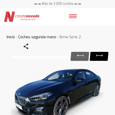
🚗 🚗 Más de 3.000 coches 🚗 🚗
📍 Centros en toda España ⭐
Inicio
-
Coches segunda mano
- Bmw Serie 2
Share