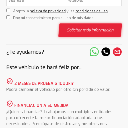
Acepto la
política de privacidad
y las
condiciones de uso
Doy mi consentimiento para el uso de mis datos
Solicitar más información
¿Te ayudamos?
Este vehículo te hará feliz por...
check_circle
2 MESES DE PRUEBA o 1000km
Podrá cambiar el vehículo por otro sin pérdida de valor.
check_circle
FINANCIACIÓN A SU MEDIDA
¿Quieres financiar? Trabajamos con multiples entidades
para ofrecerte la mejor financiación adaptada a tus
necesidades. Preocúpate de disfrutar y nosotros nos