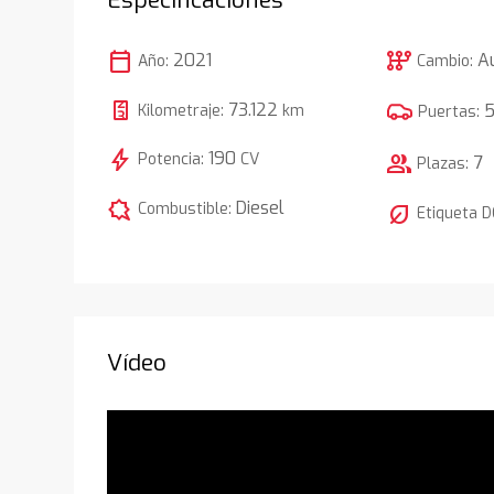
calendar_today
auto_transmission
2021
A
Año:
Cambio:
73.122
Kilometraje:
km
Puertas:
bolt
190
Potencia:
CV
group
7
Plazas:
comic_bubble
Diesel
Combustible:
nest_eco_leaf
Etiqueta 
Vídeo