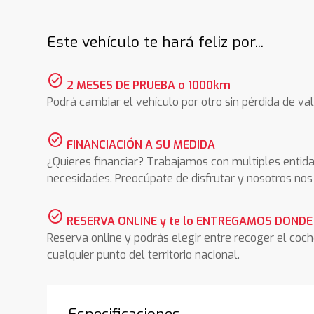
Este vehículo te hará feliz por...
check_circle
2 MESES DE PRUEBA o 1000km
Podrá cambiar el vehículo por otro sin pérdida de val
check_circle
FINANCIACIÓN A SU MEDIDA
¿Quieres financiar? Trabajamos con multiples entida
necesidades. Preocúpate de disfrutar y nosotros n
check_circle
RESERVA ONLINE y te lo ENTREGAMOS DONDE
Reserva online y podrás elegir entre recoger el coc
cualquier punto del territorio nacional.
Especificaciones