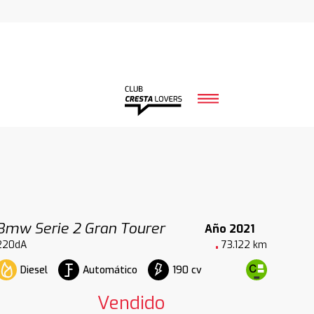
Bmw Serie 2 Gran Tourer
Año 2021
220dA
73.122 km
Diesel
Automático
190 cv
Vendido