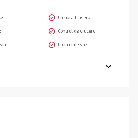
check_circle
tas
Cámara trasera
check_circle
z
Control de crucero
check_circle
via
Control de voz