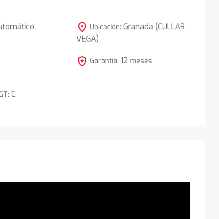
location_on
utomático
Granada (CULLAR
Ubicación:
VEGA)
5
local_police
12
Garantía:
meses
C
DGT: