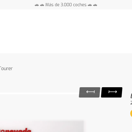
🚗 🚗 Más de 3.000 coches 🚗 🚗
📍 Centros en toda España ⭐
Tourer