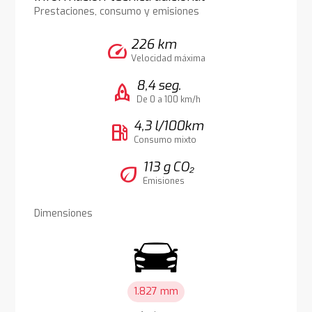
Prestaciones, consumo y emisiones
226 km
speed
Velocidad máxima
8,4 seg.
rocket
De 0 a 100 km/h
4,3 l/100km
local_gas_station
Consumo mixto
113 g CO₂
eco
Emisiones
Dimensiones
1.827 mm