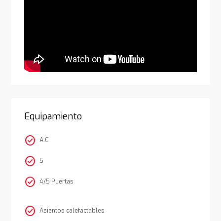
Equipamiento
check_circle
A.C
check_circle
5
check_circle
4/5 Puertas
check_circle
Asientos calefactables