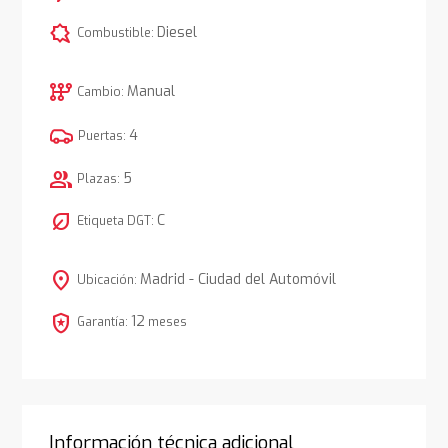
comic_bubble
Diesel
Combustible:
auto_transmission
Manual
Cambio:
4
Puertas:
group
5
Plazas:
nest_eco_leaf
C
Etiqueta DGT:
location_on
Madrid - Ciudad del Automóvil
Ubicación:
local_police
12
Garantía:
meses
Información técnica adicional