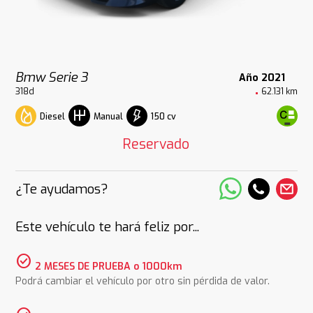
Bmw Serie 3
Año 2021
318d
62.131 km
Diesel
150 cv
Manual
Reservado
¿Te ayudamos?
Este vehículo te hará feliz por...
check_circle
2 MESES DE PRUEBA o 1000km
Podrá cambiar el vehículo por otro sin pérdida de valor.