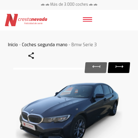
🚗 🚗 Más de 3.000 coches 🚗 🚗
📍 Centros en toda España ⭐
Inicio
-
Coches segunda mano
- Bmw Serie 3
Share