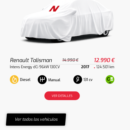
Renault Talisman
12.990 €
14.990 €
Intens Energy dCi 96kW 130CV
2017
124.501 km
Diesel
131 cv
Manual
VER DETALLES
Ver todos los vehículos