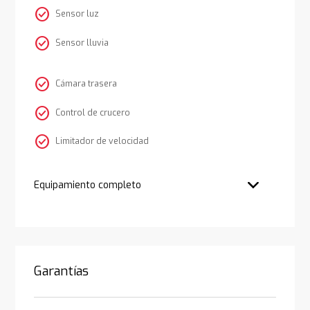
check_circle
Sensor luz
check_circle
Sensor lluvia
check_circle
Cámara trasera
check_circle
Control de crucero
check_circle
Limitador de velocidad
Equipamiento completo
Garantías