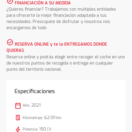
check_circle
FINANCIACIÓN A SU MEDIDA
¿Quieres financiar? Trabajamos con multiples entidades
para ofrecerte la mejor financiación adaptada a tus
necesidades. Preocúpate de disfrutar y nosotros nos
encargamos de todo
check_circle
RESERVA ONLINE y te lo ENTREGAMOS DONDE
QUIERAS
Reserva online y podrás elegir entre recoger el coche en uno
de nuestros puntos de recogida o entrega en cualquier
punto del territorio nacional.
Especificaciones
calendar_today
2021
Año:
62.131
Kilometraje:
km
bolt
150
Potencia:
CV