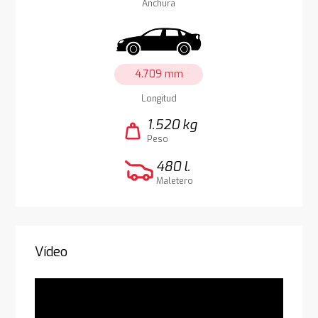
Anchura
4.709 mm
Longitud
1.520 kg
weight
Peso
480 l.
Maletero
Vídeo